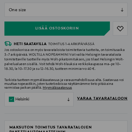
null
null
LISÄÄ OSTOSKORIIN
HETI SAATAVILLA
TOIMITUS 1-4 ARKIPÄIVÄSSÄ
Jos ostoskorissa on myös tavarataloista toimitettavia tuotteita, on toimitusaika
3–7 arkipäivää. WOLTILLA NOPEAMMIN! Voit valita Helsingin tavaratalosta
toimitettaville tuotteille myös Wolt-pikatoimituksen, jos tilaat Helsingin Wolt-
palvelualueen sisällä. Voit tehdä Wolt-tilauksia verkkokaupassa ma–pe 10–
18.30, la 10–17.30 ja su 12–16.30, tuotteen minimiarvo 40 €.
Tarkista tuotteen myymäläsaatavuus ja varausmahdollisuus alta. Saatavuus voi
muuttua nopeastikin, joten tuotetiedoissa näyttämämme tieto pitää aina
varmistaa paikan päällä.
Myymäläsaatavuus
VARAA TAVARATALOON
Helsinki
MAKSUTON TOIMITUS TAVARATALOJEN