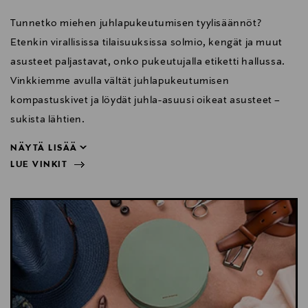
Tunnetko miehen juhlapukeutumisen tyylisäännöt?
Etenkin virallisissa tilaisuuksissa solmio, kengät ja muut
asusteet paljastavat, onko pukeutujalla etiketti hallussa.
Vinkkiemme avulla vältät juhlapukeutumisen
kompastuskivet ja löydät juhla-asuusi oikeat asusteet –
sukista lähtien.
NÄYTÄ LISÄÄ
LUE VINKIT
sukista lähtien.
NÄYTÄ VÄHEMMÄN
LUE VINKIT