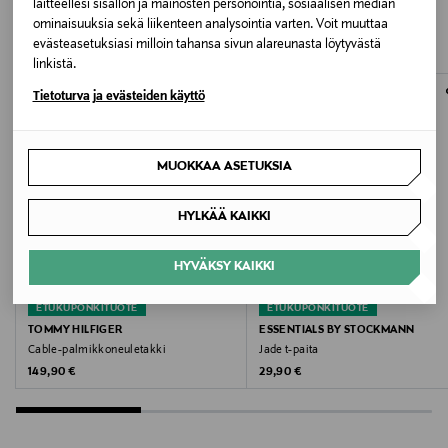
Konepesu
laitteellesi sisällön ja mainosten personointia, sosiaalisen median
TUOTTEITA
ominaisuuksia sekä liikenteen analysointia varten. Voit muuttaa
evästeasetuksiasi milloin tahansa sivun alareunasta löytyvästä
Pesulämpötila
linkistä.
30 °C
Tietoturva ja evästeiden käyttö
Kokotiedot
MUOKKAA ASETUKSIA
34 x 170 cm
Väri
HYLKÄÄ KAIKKI
NAVY EC15030
HYVÄKSY KAIKKI
Koko
ETUKUPONKITUOTE
ETUKUPONKITUOTE
TOMMY HILFIGER
ESSENTIALS BY STOCKMANN
One size
Cable-palmikkoneuletakki
Jade t-paita
Original Price
Original Price
149,90 €
29,90 €
Valmistusmaa
Kiina