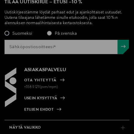
TILAA UUTISKIRJE
–
ETUSI
–
10 %
Uutiskirjeestämme löydät parhaat edut ja ajankohtaiset uutuudet.
Uutena tilaajana lähetämme sinulle etukoodin, jolla saat 10 %:n
alennuksen normaalihintaisesta kertaostoksesta.
Suomeksi
På svenska
ASIAKASPALVELU
OTA YHTEYTTÄ
+358 9 1211(pvm/mpm)
USEIN KYSYTTYÄ
ETUJEN EHDOT
NÄYTÄ VALIKKO