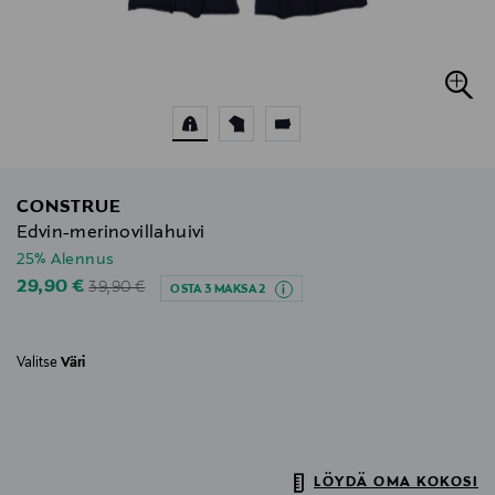
CONSTRUE
Edvin-merinovillahuivi
25% Alennus
Original Price
Discounted Price
29,90 €
39,90 €
OSTA 3 MAKSA 2
Valitse
Väri
LÖYDÄ OMA KOKOSI