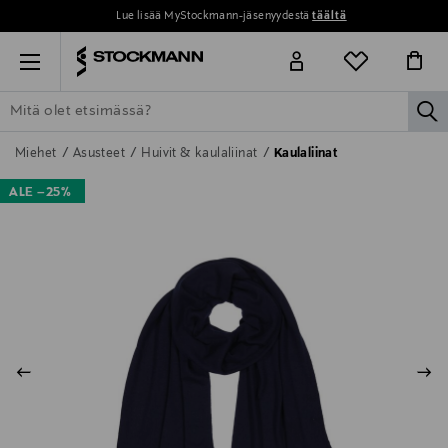
Lue lisää MyStockmann-jäsenyydestä
täältä
Menu
la
ETSI KAIKKI
NAISET
MIEHET
LAPSET
KOTI
KOSMETIIK
Miehet
Asusteet
Huivit & kaulaliinat
Kaulaliinat
ALE –25%