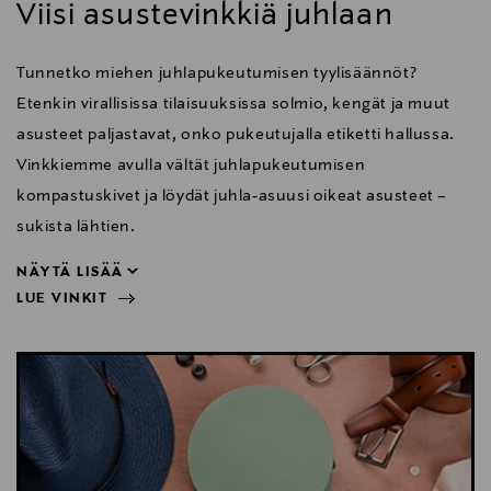
Viisi asustevinkkiä juhlaan
Tunnetko miehen juhlapukeutumisen tyylisäännöt?
Etenkin virallisissa tilaisuuksissa solmio, kengät ja muut
asusteet paljastavat, onko pukeutujalla etiketti hallussa.
Vinkkiemme avulla vältät juhlapukeutumisen
kompastuskivet ja löydät juhla-asuusi oikeat asusteet –
sukista lähtien.
NÄYTÄ LISÄÄ
LUE VINKIT
sukista lähtien.
NÄYTÄ VÄHEMMÄN
LUE VINKIT