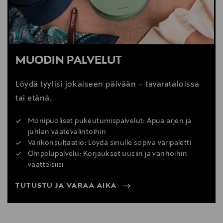
MUODIN PALVELUT
Löydä tyylisi jokaiseen päivään – tavarataloissa
tai etänä.
Monipuoliset pukeutumispalvelut: Apua arjen ja
juhlan vaatevalintoihin
Värikonsultaatio: Löydä sinulle sopiva väripaletti
Ompelupalvelu: Korjaukset uusiin ja vanhoihin
vaatteisiisi
TUTUSTU JA VARAA AIKA