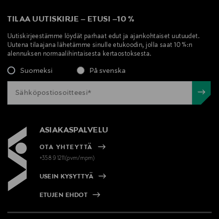
TILAA UUTISKIRJE
–
ETUSI
–
10 %
Uutiskirjeestämme löydät parhaat edut ja ajankohtaiset uutuudet.
Uutena tilaajana lähetämme sinulle etukoodin, jolla saat 10 %:n
alennuksen normaalihintaisesta kertaostoksesta.
Suomeksi
På svenska
ASIAKASPALVELU
OTA YHTEYTTÄ
+358 9 1211(pvm/mpm)
USEIN KYSYTTYÄ
ETUJEN EHDOT