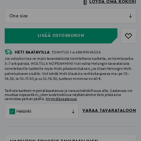
LÖYDÄ OMA KOKOSI
null
null
LISÄÄ OSTOSKORIIN
HETI SAATAVILLA
TOIMITUS 1-4 ARKIPÄIVÄSSÄ
Jos ostoskorissa on myös tavarataloista toimitettavia tuotteita, on toimitusaika
3–7 arkipäivää. WOLTILLA NOPEAMMIN! Voit valita Helsingin tavaratalosta
toimitettaville tuotteille myös Wolt-pikatoimituksen, jos tilaat Helsingin Wolt-
palvelualueen sisällä. Voit tehdä Wolt-tilauksia verkkokaupassa ma–pe 10–
18.30, la 10–17.30 ja su 12–16.30, tuotteen minimiarvo 40 €.
Tarkista tuotteen myymäläsaatavuus ja varausmahdollisuus alta. Saatavuus voi
muuttua nopeastikin, joten tuotetiedoissa näyttämämme tieto pitää aina
varmistaa paikan päällä.
Myymäläsaatavuus
VARAA TAVARATALOON
Helsinki