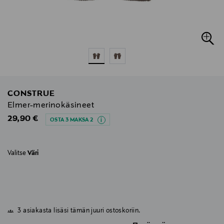
CONSTRUE
Elmer-merinokäsineet
Original Price
29,90 €
OSTA 3 MAKSA 2
Valitse
Väri
3 asiakasta lisäsi tämän juuri ostoskoriin.