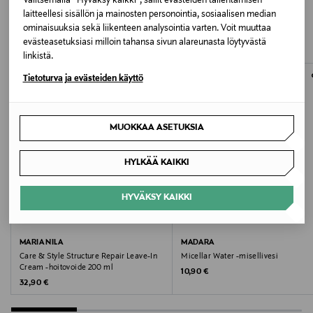
LISÄÄ KIINNOSTAVIA
Valitsemalla “Hyväksy kaikki”, sallit evästeiden tallentamisen
laitteellesi sisällön ja mainosten personointia, sosiaalisen median
Pesulämpötila
TUOTTEITA
ominaisuuksia sekä liikenteen analysointia varten. Voit muuttaa
evästeasetuksiasi milloin tahansa sivun alareunasta löytyvästä
30 °C
linkistä.
Väri
Tietoturva ja evästeiden käyttö
NUTRIA
MUOKKAA ASETUKSIA
Koko
One size
HYLKÄÄ KAIKKI
Valmistusmaa
HYVÄKSY KAIKKI
Kiina
MARIA NILA
MADARA
Valmistajan tuotenumero
Care & Style Structure Repair Leave-In
Micellar Water -misellivesi
Cream -hoitovoide 200 ml
Original Price
10,90 €
ELMER_COA
Original Price
32,90 €
Valmistaja