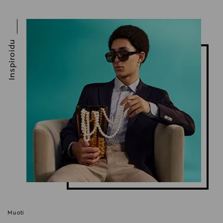
Lindex Group Oyj
Valmistajan osoite
Inspiroidu
Stockmann, Lindex Group Oyj, Aleksanterinkatu 52 B,
PL 220, 00101, Helsinki, Finland
Digitaalinen osoite
www.stockmann.com/asiakaspalvelu
Avainsanat
construe käsineet, merinovilla, miesten sormikkaat,
miesten käsineet, villakäsineet,villasormikkaat,
villaiset käsineet
Muoti