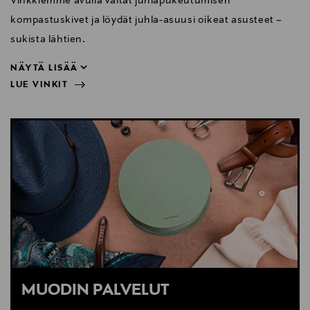
Vinkkiemme avulla vältät juhlapukeutumisen
kompastuskivet ja löydät juhla-asuusi oikeat asusteet –
sukista lähtien.
NÄYTÄ LISÄÄ
LUE VINKIT
sukista lähtien.
NÄYTÄ VÄHEMMÄN
LUE VINKIT
MUODIN PALVELUT