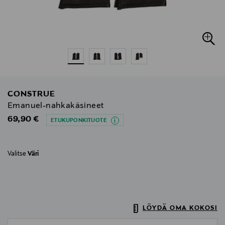
CONSTRUE
Emanuel-nahkakäsineet
Original Price
69,90 €
ETUKUPONKITUOTE
Valitse
Väri
LÖYDÄ OMA KOKOSI