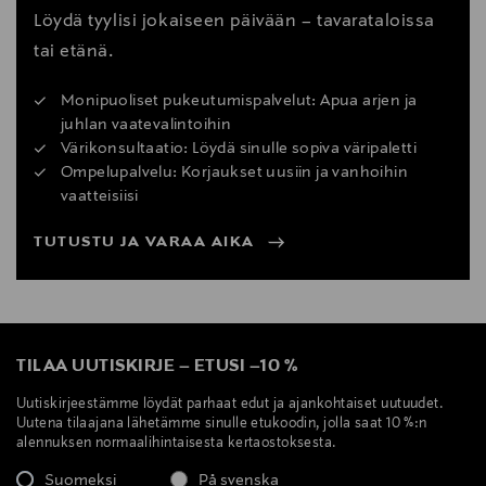
Löydä tyylisi jokaiseen päivään – tavarataloissa
tai etänä.
Monipuoliset pukeutumispalvelut: Apua arjen ja
juhlan vaatevalintoihin
Värikonsultaatio: Löydä sinulle sopiva väripaletti
Ompelupalvelu: Korjaukset uusiin ja vanhoihin
vaatteisiisi
TUTUSTU JA VARAA AIKA
TILAA UUTISKIRJE
–
ETUSI
–
10 %
Uutiskirjeestämme löydät parhaat edut ja ajankohtaiset uutuudet.
Uutena tilaajana lähetämme sinulle etukoodin, jolla saat 10 %:n
alennuksen normaalihintaisesta kertaostoksesta.
Suomeksi
På svenska