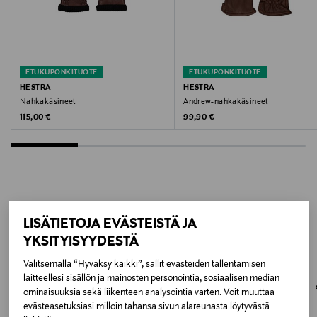
Valmistajan tuotenumero
EMANUEL_COA
ETUKUPONKITUOTE
ETUKUPONKITUOTE
Valmistaja
HESTRA
HESTRA
Nahkakäsineet
Andrew-nahkakäsineet
Lindex Group Oyj
Original Price
Original Price
115,00 €
99,90 €
Valmistajan osoite
Stockmann, Lindex Group Oyj, Aleksanterinkatu 52 B,
PL 220, 00101, Helsinki, Finland
LISÄÄ KIINNOSTAVIA
Digitaalinen osoite
LISÄTIETOJA EVÄSTEISTÄ JA
TUOTTEITA
YKSITYISYYDESTÄ
www.stockmann.com/asiakaspalvelu
Valitsemalla “Hyväksy kaikki”, sallit evästeiden tallentamisen
Avainsanat
laitteellesi sisällön ja mainosten personointia, sosiaalisen median
ominaisuuksia sekä liikenteen analysointia varten. Voit muuttaa
nahkahanskat, hansikkaat, sormikkaat, leather
evästeasetuksiasi milloin tahansa sivun alareunasta löytyvästä
gloves