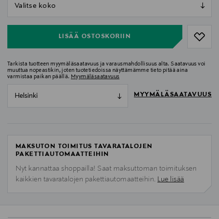
null
null
LISÄÄ OSTOSKORIIN
Tarkista tuotteen myymäläsaatavuus ja varausmahdollisuus alta. Saatavuus voi
muuttua nopeastikin, joten tuotetiedoissa näyttämämme tieto pitää aina
varmistaa paikan päällä.
Myymäläsaatavuus
MYYMÄLÄSAATAVUUS
Helsinki
MAKSUTON TOIMITUS TAVARATALOJEN
PAKETTIAUTOMAATTEIHIN
Nyt kannattaa shoppailla! Saat maksuttoman toimituksen
kaikkien tavaratalojen pakettiautomaatteihin.
Lue lisää