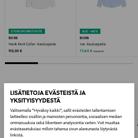
BLACK
Valmistusmaa
Kiina
ETUKUPONKITUOTE
ALE –40%
BOSS
BOSS
Valmistajan tuotenumero
Hank Kent Collar -kauluspaita
Joe -kauluspaita
Original Price
Discounted Price
Original Price
119,95 €
77,40 €
129,95 €
2608 ERFURT_CO
Valmistaja
Lindex Group Oyj
LISÄÄ KIINNOSTAVIA
LISÄTIETOJA EVÄSTEISTÄ JA
Valmistajan osoite
YKSITYISYYDESTÄ
TUOTTEITA
Stockmann, Lindex Group Oyj, Aleksanterinkatu 52 B,
Valitsemalla “Hyväksy kaikki”, sallit evästeiden tallentamisen
PL 220, 00101, Helsinki, Finland
laitteellesi sisällön ja mainosten personointia, sosiaalisen median
ominaisuuksia sekä liikenteen analysointia varten. Voit muuttaa
Digitaalinen osoite
evästeasetuksiasi milloin tahansa sivun alareunasta löytyvästä
linkistä.
www.stockmann.com/asiakaspalvelu