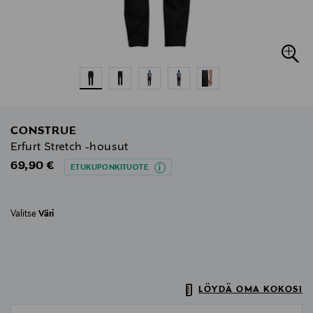
CONSTRUE
Erfurt Stretch -housut
Original Price
69,90 €
ETUKUPONKITUOTE
Valitse
Väri
LÖYDÄ OMA KOKOSI