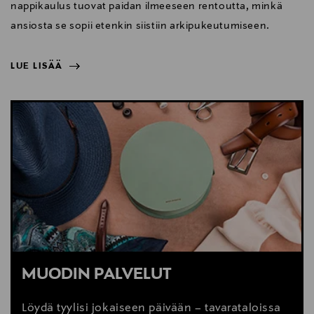
nappikaulus tuovat paidan ilmeeseen rentoutta, minkä
ansiosta se sopii etenkin siistiin arkipukeutumiseen.
LUE LISÄÄ
NÄYTÄ VÄHEMMÄN
LUE LISÄÄ
MUODIN PALVELUT
Löydä tyylisi jokaiseen päivään – tavarataloissa