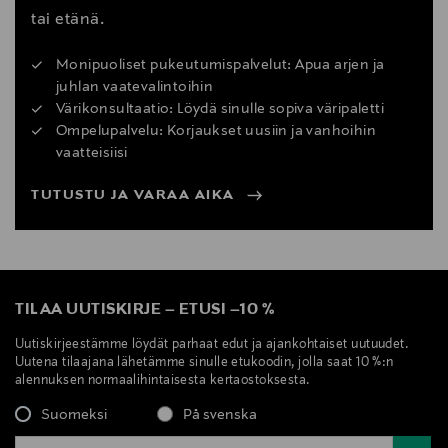
tai etänä.
Monipuoliset pukeutumispalvelut: Apua arjen ja
juhlan vaatevalintoihin
Värikonsultaatio: Löydä sinulle sopiva väripaletti
Ompelupalvelu: Korjaukset uusiin ja vanhoihin
vaatteisiisi
TUTUSTU JA VARAA AIKA
TILAA UUTISKIRJE
–
ETUSI
–
10 %
Uutiskirjeestämme löydät parhaat edut ja ajankohtaiset uutuudet.
Uutena tilaajana lähetämme sinulle etukoodin, jolla saat 10 %:n
alennuksen normaalihintaisesta kertaostoksesta.
Suomeksi
På svenska