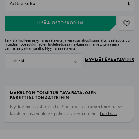
null
null
LISÄÄ OSTOSKORIIN
Tarkista tuotteen myymäläsaatavuus ja varausmahdollisuus alta. Saatavuus voi
muuttua nopeastikin, joten tuotetiedoissa näyttämämme tieto pitää aina
varmistaa paikan päällä.
Myymäläsaatavuus
MYYMÄLÄSAATAVUUS
Helsinki
MAKSUTON TOIMITUS TAVARATALOJEN
PAKETTIAUTOMAATTEIHIN
Nyt kannattaa shoppailla! Saat maksuttoman toimituksen
kaikkien tavaratalojen pakettiautomaatteihin.
Lue lisää