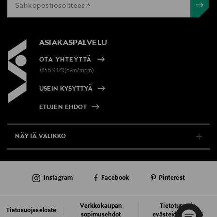
ASIAKASPALVELU
OTA YHTEYTTÄ
+358 9 1211(pvm/mpm)
USEIN KYSYTTYÄ
ETUJEN EHDOT
NÄYTÄ VALIKKO
TUKI & INFO
Instagram
Facebook
Pinterest
AJANKOHTAISTA
PALVELUT
Verkkokaupan
Tietoturva ja
Tietosuojaseloste
sopimusehdot
evästeiden käyttö