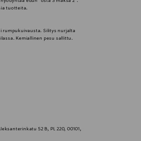
 hyödyntää edun "osta 3 maksa 2".
ia tuotteita.
i rumpukuivausta. Silitys nurjalta
lassa. Kemiallinen pesu sallittu.
eksanterinkatu 52 B, PL 220, 00101,