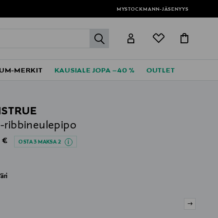
MYSTOCKMANN-JÄSENYYS
label.header.go
UM-MERKIT
KAUSIALE JOPA –40 %
OUTLET
STRUE
-ribbineulepipo
al Price
 €
OSTA 3 MAKSA 2
äri