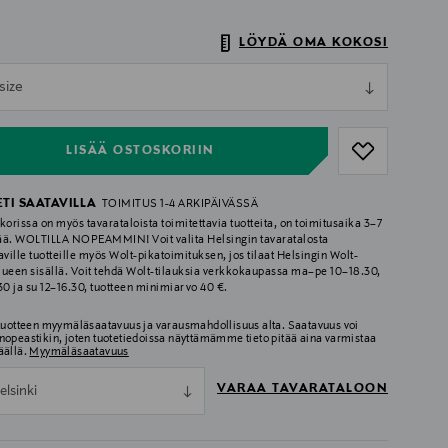
LÖYDÄ OMA KOKOSI
ull
size
ull
LISÄÄ OSTOSKORIIN
ETI SAATAVILLA
TOIMITUS 1-4 ARKIPÄIVÄSSÄ
korissa on myös tavarataloista toimitettavia tuotteita, on toimitusaika 3–7
ää. WOLTILLA NOPEAMMIN! Voit valita Helsingin tavaratalosta
aville tuotteille myös Wolt-pikatoimituksen, jos tilaat Helsingin Wolt-
lueen sisällä. Voit tehdä Wolt-tilauksia verkkokaupassa ma–pe 10–18.30,
.30 ja su 12–16.30, tuotteen minimiarvo 40 €.
 tuotteen myymäläsaatavuus ja varausmahdollisuus alta. Saatavuus voi
nopeastikin, joten tuotetiedoissa näyttämämme tieto pitää aina varmistaa
äällä.
Myymäläsaatavuus
VARAA TAVARATALOON
elsinki