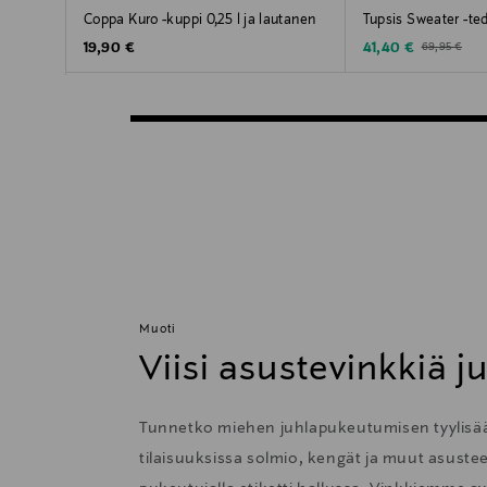
Coppa Kuro -kuppi 0,25 l ja lautanen
Tupsis Sweater -te
Original Price
Discounted Price
Original Price
19,90 €
41,40 €
69,95 €
Muoti
Viisi asustevinkkiä j
Tunnetko miehen juhlapukeutumisen tyylisään
tilaisuuksissa solmio, kengät ja muut asustee