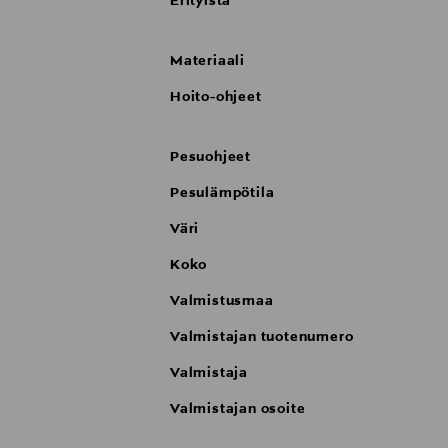
Erityistä
Materiaali
Hoito-ohjeet
Pesuohjeet
Pesulämpötila
Väri
Koko
Valmistusmaa
Valmistajan tuotenumero
Valmistaja
Valmistajan osoite