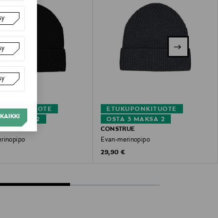
sy
sy
sy
KUPONKITUOTE
ETUKUPONKITUOTE
KAIKKI
 3 MAKSA 2
OSTA 3 MAKSA 2
RUE
CONSTRUE
rinopipo
Evan-merinopipo
 Price
Original Price
€
29,90 €