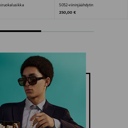
kiruokalusikka
5052-viininjäähdytin
 Price
Original Price
250,00 €