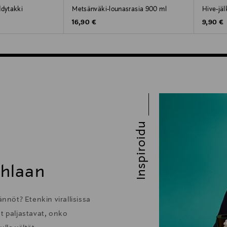
ddytakki
Metsänväki-lounasrasia 900 ml
Hive-jäl
Original Price
Original
16,90 €
9,90 €
Inspiroidu
uhlaan
nöt? Etenkin virallisissa
t paljastavat, onko