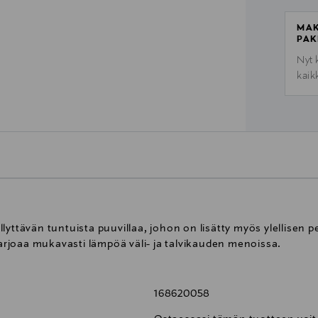
MAK
PAK
Nyt 
kaik
lyttävän tuntuista puuvillaa, johon on lisätty myös ylellisen
 tarjoaa mukavasti lämpöä väli- ja talvikauden menoissa.
168620058