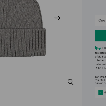
n
One 
n
H
Jos ostos
arkipäiv
toimitett
palvelua
la 10–17
Tarkista
muuttua 
paikan p
H