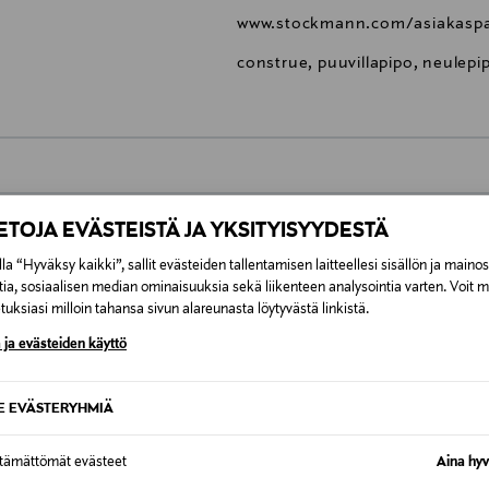
www.stockmann.com/asiakaspa
construe, puuvillapipo, neulepip
0,00 €
IETOJA EVÄSTEISTÄ JA YKSITYISYYDESTÄ
inen tilaukseesi. Voit palauttaa tilaamasi tuotteen 30 vuorokauden ku
0,00 € – 4,90 €
la “Hyväksy kaikki”, sallit evästeiden tallentamisen laitteellesi sisällön ja maino
rvitse ilmoittaa palautuksesta etukäteen.
tia, sosiaalisen median ominaisuuksia sekä liikenteen analysointia varten. Voit 
ÖS NÄISTÄ
uksiasi milloin tahansa sivun alareunasta löytyvästä linkistä.
7,90 €–50,00 € kuljetusyhtiöstä ja 
 ja evästeiden käyttö
Alk. 6,90 €, kun toimitus on saatavi
SE EVÄSTERYHMIÄ
ttämättömät evästeet
Aina hyv