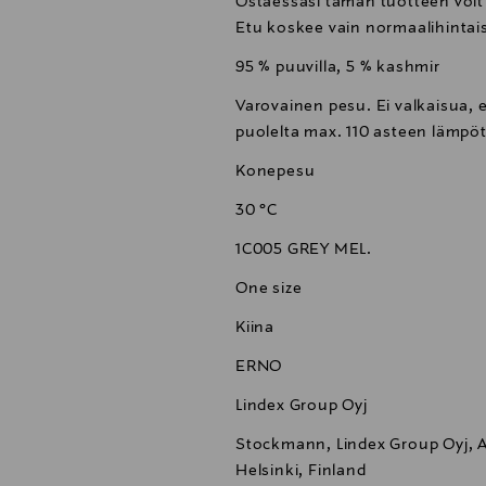
Ostaessasi tämän tuotteen voit
Etu koskee vain normaalihintais
95 % puuvilla, 5 % kashmir
Varovainen pesu. Ei valkaisua, e
puolelta max. 110 asteen lämpöti
Konepesu
30 °C
1C005 GREY MEL.
One size
Kiina
ERNO
Lindex Group Oyj
Stockmann, Lindex Group Oyj, Al
Helsinki, Finland