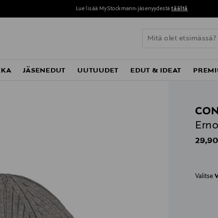
Lue lisää MyStockmann-jäsenyydestä
täältä
KKA
JÄSENEDUT
UUTUUDET
EDUT & IDEAT
PREMI
CON
Erno
Origin
29,90
Valitse
V