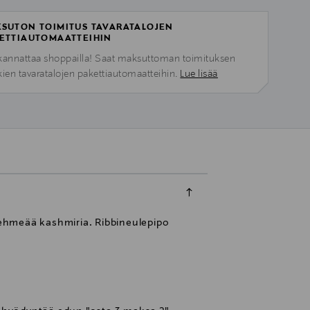
SUTON TOIMITUS TAVARATALOJEN
ETTIAUTOMAATTEIHIN
kannattaa shoppailla! Saat maksuttoman toimituksen
kien tavaratalojen pakettiautomaatteihin.
Lue lisää
 pehmeää kashmiria. Ribbineulepipo