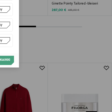
bleiseri
Ginette Pointy Tailored -bleiseri
sy
 Price
Discounted Price
Original Price
 €
287,00 €
495,00 €
sy
sy
KAIKKI