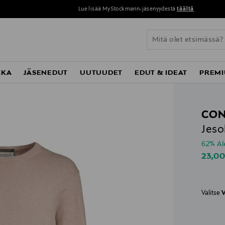
Lue lisää MyStockmann-jäsenyydestä
täältä
KKA
JÄSENEDUT
UUTUUDET
EDUT & IDEAT
PREMI
CON
Jeso
62% A
Disco
23,0
Valitse
V