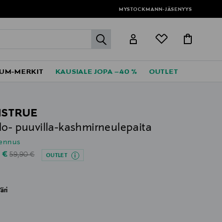
MYSTOCKMANN-JÄSENYYS
label.header.go
UM-MERKIT
KAUSIALE JOPA –40 %
OUTLET
STRUE
lo- puuvilla-kashmirneulepaita
lennus
Original Price
unted Price
0 €
59,90 €
OUTLET
äri