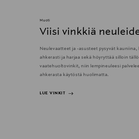
Muoti
Viisi vinkkiä neulei
Neulevaatteet ja -asusteet pysyvät kauniina, 
ahkerasti ja harjaa sekä höyryttää silloin täl
vaatehuoltovinkit, niin lempineuleesi palvelee 
ahkerasta käytöstä huolimatta.
LUE VINKIT