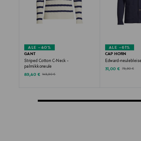
ALE –40%
ALE –61%
GANT
CAP HORN
Striped Cotton C-Neck -
Edward-neulebleise
palmikkoneule
Discounted Price
Original Price
31,00 €
79,90 €
Discounted Price
Original Price
89,40 €
149,90 €