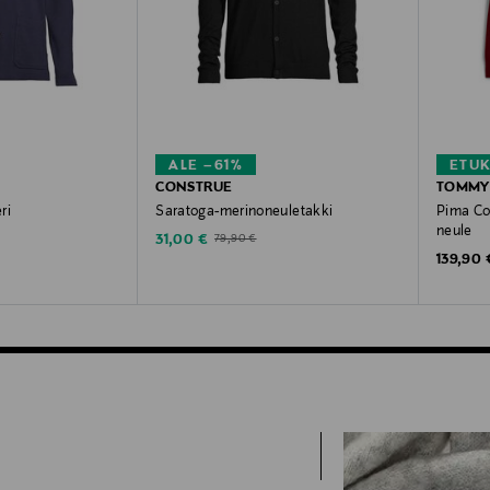
ALE –61%
ETU
CONSTRUE
TOMMY 
ri
Saratoga-merinoneuletakki
Pima Co
neule
Discounted Price
Original Price
31,00 €
79,90 €
Original
139,90 