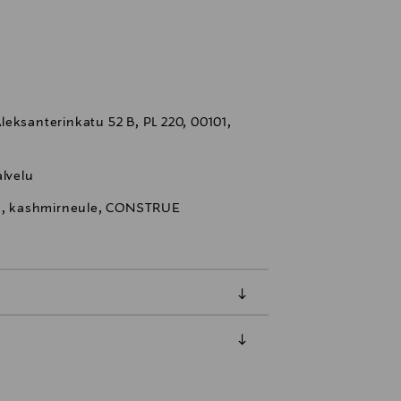
eksanterinkatu 52 B, PL 220, 00101,
lvelu
ule, kashmirneule, CONSTRUE
luessa tuotteen vastaanottamisesta.