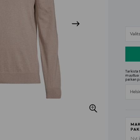
n
Vali
n
Tarkista
muuttua 
paikan p
Helsi
MAK
PAK
Nyt 