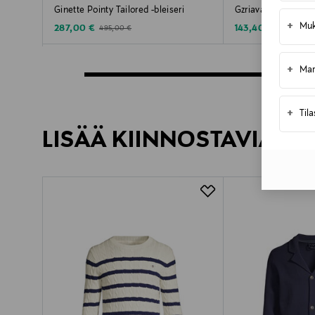
Ginette Pointy Tailored -bleiseri
Gzriava-bleiseri
+
Muk
Discounted Price
Discounted Price
Original Price
Original Pri
287,00 €
143,40 €
495,00 €
240,00 €
+
Mar
+
Til
LISÄÄ KIINNOSTAVIA TU