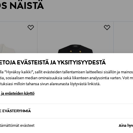
ÖS NÄISTÄ
7,90 €–50,00 € kuljetusyhtiöstä ja 
Alk. 6,90 €, kun toimitus on saatavi
IETOJA EVÄSTEISTÄ JA YKSITYISYYDESTÄ
la “Hyväksy kaikki”, sallit evästeiden tallentamisen laitteellesi sisällön ja maino
tia, sosiaalisen median ominaisuuksia sekä liikenteen analysointia varten. Voit 
uksiasi milloin tahansa sivun alareunasta löytyvästä linkistä.
 ja evästeiden käyttö
SE EVÄSTERYHMIÄ
UUT
ETUKUPONKITUOTE
ETU
ttämättömät evästeet
Aina hyv
LAUREN RALPH LAUREN
TIGER 