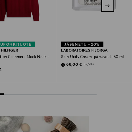
KUPONKITUOTE
JÄSENETU –20%
HILFIGER
LABORATOIRES FILORGA
tton Cashmere Mock Neck -
Skin-Unify Cream -päivävoide 50 ml
Discounted Price
Original Price
66,00 €
82,50 €
 Price
€