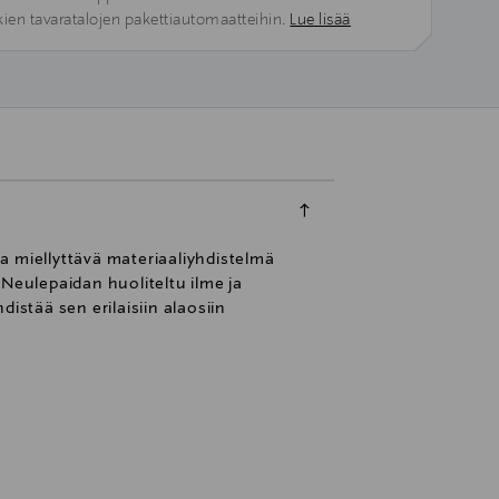
kien tavaratalojen pakettiautomaatteihin.
Lue lisää
a miellyttävä materiaaliyhdistelmä
eulepaidan huoliteltu ilme ja
distää sen erilaisiin alaosiin