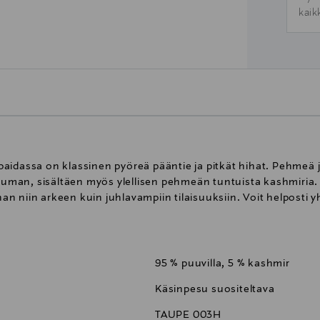
kaik
aidassa on klassinen pyöreä pääntie ja pitkät hihat. Pehmeä j
man, sisältäen myös ylellisen pehmeän tuntuista kashmiria. N
nan niin arkeen kuin juhlavampiin tilaisuuksiin. Voit helposti yh
95 % puuvilla, 5 % kashmir
Käsinpesu suositeltava
TAUPE 003H