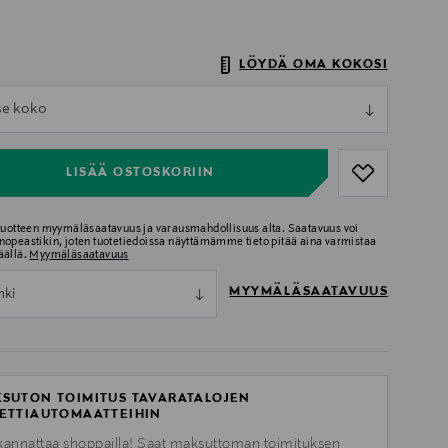
LÖYDÄ OMA KOKOSI
ull
tse koko
ull
LISÄÄ OSTOSKORIIN
 tuotteen myymäläsaatavuus ja varausmahdollisuus alta. Saatavuus voi
nopeastikin, joten tuotetiedoissa näyttämämme tieto pitää aina varmistaa
äällä.
Myymäläsaatavuus
MYYMÄLÄSAATAVUUS
nki
SUTON TOIMITUS TAVARATALOJEN
ETTIAUTOMAATTEIHIN
kannattaa shoppailla! Saat maksuttoman toimituksen