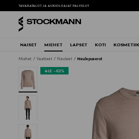
TAVARATALOT JA AUKIOLOAJAT
PALVELUT
NAISET
MIEHET
LAPSET
KOTI
KOSMETII
Miehet
Vaatteet
Neuleet
Neulepuserot
ALE –62%