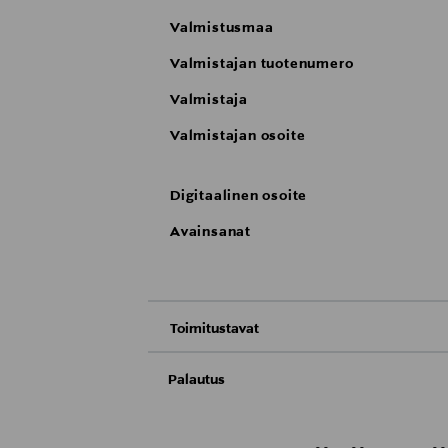
Valmistusmaa
Valmistajan tuotenumero
Valmistaja
Valmistajan osoite
Digitaalinen osoite
Avainsanat
Toimitustavat
Nouto tavaratalosta
Palautus
Meille on hyvin tärkeää, että olet tyytyvä
Toimitus automaattiin tai noutopisteeseen
Palauttaminen on maksutonta eikä sinun ta