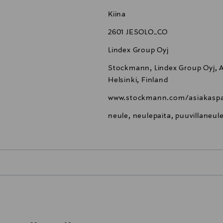
Kiina
2601 JESOLO_CO
Lindex Group Oyj
Stockmann, Lindex Group Oyj, Al
Helsinki, Finland
www.stockmann.com/asiakaspa
neule, neulepaita, puuvillane
0,00 €
inen tilaukseesi. Voit palauttaa tilaamasi tuotteen 30 vuorokauden ku
0,00 € – 4,90 €
rvitse ilmoittaa palautuksesta etukäteen.