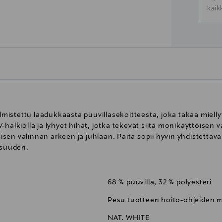
kaik
istettu laadukkaasta puuvillasekoitteesta, joka takaa miell
-halkiolla ja lyhyet hihat, jotka tekevät siitä monikäyttöisen
aisen valinnan arkeen ja juhlaan. Paita sopii hyvin yhdistettävä
isuuden.
68 % puuvilla, 32 % polyesteri
Pesu tuotteen hoito-ohjeiden
NAT. WHITE