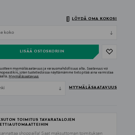
LÖYDÄ OMA KOKOSI
ull
tse koko
ull
LISÄÄ OSTOSKORIIN
 tuotteen myymäläsaatavuus ja varausmahdollisuus alta. Saatavuus voi
nopeastikin, joten tuotetiedoissa näyttämämme tieto pitää aina varmistaa
äällä.
Myymäläsaatavuus
MYYMÄLÄSAATAVUUS
nki
SUTON TOIMITUS TAVARATALOJEN
ETTIAUTOMAATTEIHIN
kannattaa shoppailla! Saat maksuttoman toimituksen