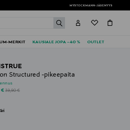
MYSTOCKMANN-JÄSENYYS
label.header.go
UM-MERKIT
KAUSIALE JOPA –40 %
OUTLET
STRUE
on Structured -pikeepaita
lennus
Original Price
unted Price
 €
39,90 €
äri