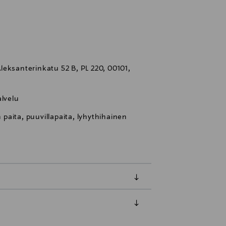
eksanterinkatu 52 B, PL 220, 00101,
lvelu
aita, puuvillapaita, lyhythihainen
luessa tuotteen vastaanottamisesta.