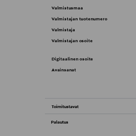
Valmistusmaa
Valmistajan tuotenumero
Valmistaja
Valmistajan osoite
Digitaalinen osoite
Avainsanat
Toimitustavat
Nouto tavaratalosta
Palautus
Meille on hyvin tärkeää, että olet tyytyvä
Toimitus automaattiin tai noutopisteeseen