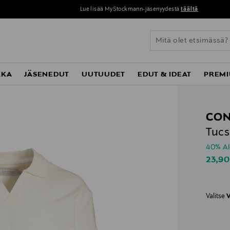
Lue lisää MyStockmann-jäsenyydestä
täältä
KKA
JÄSENEDUT
UUTUUDET
EDUT & IDEAT
PREMI
CON
Tucs
40% A
Disco
23,90
Valitse
V