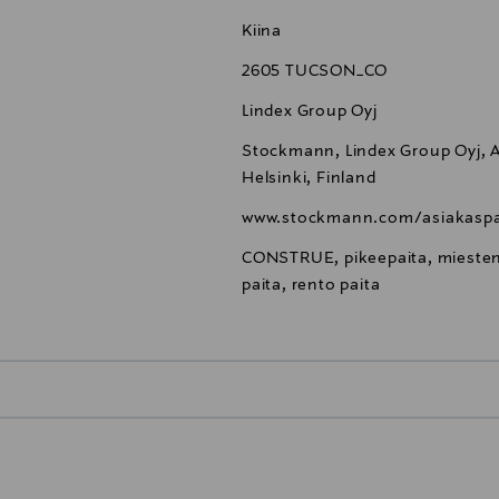
Kiina
2605 TUCSON_CO
Lindex Group Oyj
Stockmann, Lindex Group Oyj, Al
Helsinki, Finland
www.stockmann.com/asiakaspa
CONSTRUE, pikeepaita, miesten p
paita, rento paita
0,00 €
inen tilaukseesi. Voit palauttaa tilaamasi tuotteen 30 vuorokauden ku
0,00 € – 4,90 €