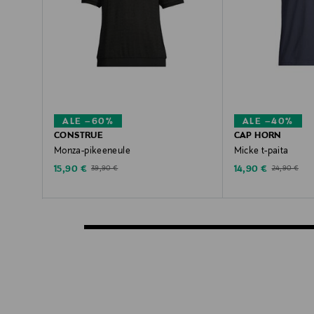
ALE –60%
ALE –40%
CONSTRUE
CAP HORN
Monza-pikeeneule
Micke t-paita
Discounted Price
Discounted Price
Original Price
Original Price
15,90 €
14,90 €
39,90 €
24,90 €