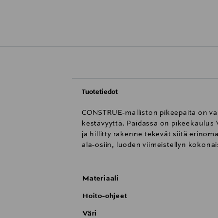
Tuotetiedot
CONSTRUE-malliston pikeepaita on valm
kestävyyttä. Paidassa on pikeekaulus V
ja hillitty rakenne tekevät siitä erinom
ala-osiin, luoden viimeistellyn kokona
Materiaali
Hoito-ohjeet
Väri