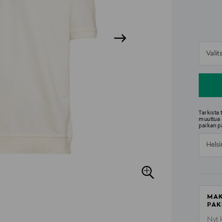
n
Vali
n
Tarkista
muuttua 
paikan p
Helsi
MAK
PAK
Nyt 