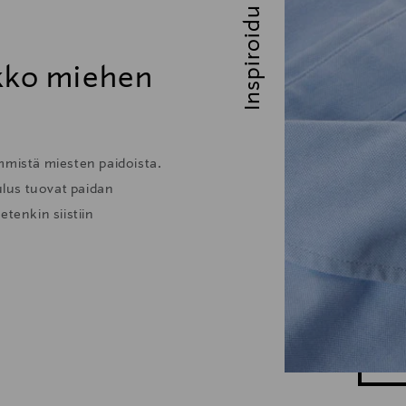
Inspiroidu
ikko miehen
mmistä miesten paidoista.
lus tuovat paidan
tenkin siistiin