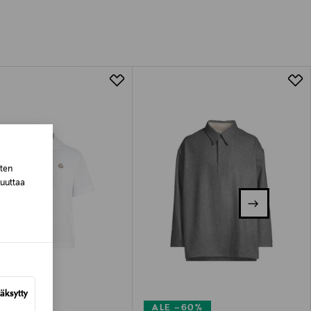
tuotteen koosta riippuen
lla valittuun osoitteeseen.
sten
muuttaa
äksytty
–40%
ALE –60%