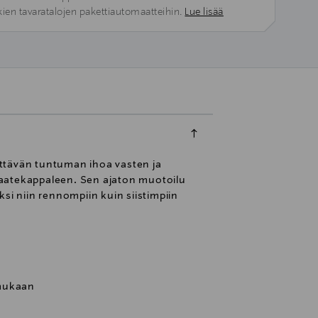
kien tavaratalojen pakettiautomaatteihin.
Lue lisää
yttävän tuntuman ihoa vasten ja
 vaatekappaleen. Sen ajaton muotoilu
ksi niin rennompiin kuin siistimpiin
 mukaan