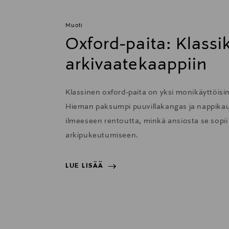
Muoti
Oxford-paita: Klass
arkivaatekaappiin
Klassinen oxford-paita on yksi monikäyttöisi
Hieman paksumpi puuvillakangas ja nappikau
ilmeeseen rentoutta, minkä ansiosta se sopii e
arkipukeutumiseen.
LUE LISÄÄ