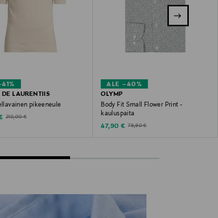
–41%
ALE –40%
O DE LAURENTIIS
OLYMP
ellavainen pikeeneule
Body Fit Small Flower Print -
kauluspaita
ted Price
Original Price
€
210,00 €
Discounted Price
Original Price
47,90 €
79,90 €