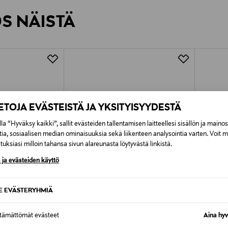
rvitse ilmoittaa palautuksesta etukäteen.
ÖS NÄISTÄ
7,90 €–50,00 € kuljetusyhtiöstä ja 
Alk. 6,90 €, kun toimitus on saatavi
IETOJA EVÄSTEISTÄ JA YKSITYISYYDESTÄ
la “Hyväksy kaikki”, sallit evästeiden tallentamisen laitteellesi sisällön ja maino
tia, sosiaalisen median ominaisuuksia sekä liikenteen analysointia varten. Voit 
uksiasi milloin tahansa sivun alareunasta löytyvästä linkistä.
 ja evästeiden käyttö
SE EVÄSTERYHMIÄ
ttämättömät evästeet
Aina hyv
ALE –40%
ALE 