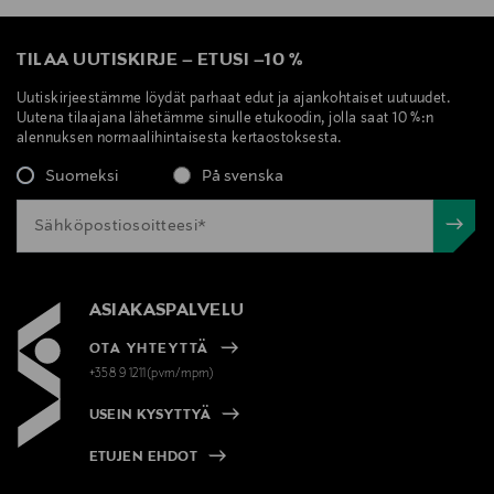
TILAA UUTISKIRJE
–
ETUSI
–
10 %
Uutiskirjeestämme löydät parhaat edut ja ajankohtaiset uutuudet.
Uutena tilaajana lähetämme sinulle etukoodin, jolla saat 10 %:n
alennuksen normaalihintaisesta kertaostoksesta.
Suomeksi
På svenska
ASIAKASPALVELU
OTA YHTEYTTÄ
+358 9 1211(pvm/mpm)
USEIN KYSYTTYÄ
ETUJEN EHDOT