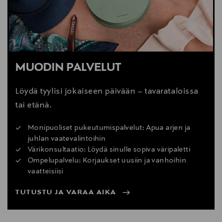
MUODIN PALVELUT
Löydä tyylisi jokaiseen päivään – tavarataloissa
tai etänä.
Monipuoliset pukeutumispalvelut: Apua arjen ja
juhlan vaatevalintoihin
Värikonsultaatio: Löydä sinulle sopiva väripaletti
Ompelupalvelu: Korjaukset uusiin ja vanhoihin
vaatteisiisi
TUTUSTU JA VARAA AIKA