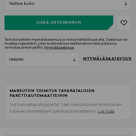
null
null
LISÄÄ OSTOSKORIIN
Tarkista tuotteen myymäläsaatavuus ja varausmahdollisuus alta. Saatavuus voi
muuttua nopeastikin, joten tuotetiedoissa näyttämämme tieto pitää aina
varmistaa paikan päällä.
Myymäläsaatavuus
MYYMÄLÄSAATAVUUS
Helsinki
MAKSUTON TOIMITUS TAVARATALOJEN
PAKETTIAUTOMAATTEIHIN
Nyt kannattaa shoppailla! Saat maksuttoman toimituksen
kaikkien tavaratalojen pakettiautomaatteihin.
Lue lisää