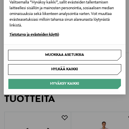
Valitsemalla “Hyväksy kaikki”, sallit evästeiden tallentamisen
2129 MULCH
laitteellesi sisällön ja mainosten personointia, sosiaalisen median
ominaisuuksia sekä liikenteen analysointia varten. Voit muuttaa
Valmistusmaa
evästeasetuksiasi milloin tahansa sivun alareunasta löytyvästä
linkistä.
Kiina
ETUKUPONKITUOTE
ETUKUPONKITUOTE
Tietoturva ja evästeiden käyttö
AMERICAN VINTAGE
CPH MUSE
Valmistajan tuotenumero
T-paita
CMMuse-trikoopaita
Original Price
Original Price
50,00 €
69,95 €
208311
MUOKKAA ASETUKSIA
Valmistaja
HYLKÄÄ KAIKKI
Brands of Scandinavia A/S
HYVÄKSY KAIKKI
LISÄÄ KIINNOSTAVIA
Valmistajan osoite
TUOTTEITA
Birkemosevej 11B, DK-6000 Kolding, Denmark
Digitaalinen osoite
customerservice@copenhagenmuse.com