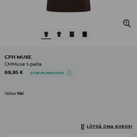
CPH MUSE
CMMuse t-paita
Original Price
69,95 €
ETUKUPONKITUOTE
Valitse
Väri
LÖYDÄ OMA KOKOSI