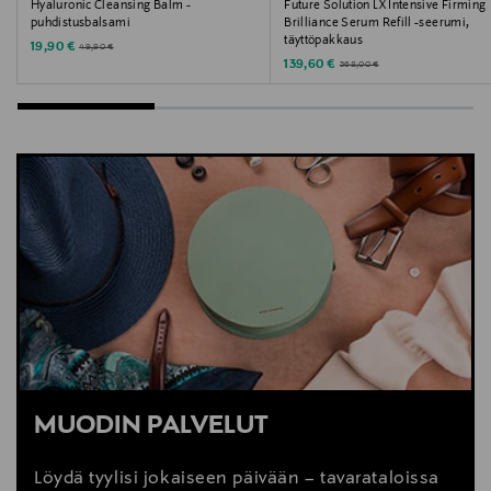
Hyaluronic Cleansing Balm -
Future Solution LX Intensive Firming
puhdistusbalsami
Brilliance Serum Refill -seerumi,
täyttöpakkaus
Discounted Price
Original Price
19,90 €
49,90 €
Discounted Price
Original Price
139,60 €
368,00 €
MUODIN PALVELUT
Löydä tyylisi jokaiseen päivään – tavarataloissa