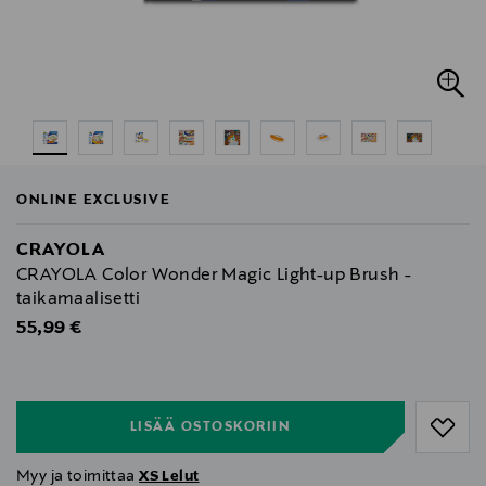
ONLINE EXCLUSIVE
CRAYOLA
CRAYOLA Color Wonder Magic Light-up Brush -
taikamaalisetti
Original Price
55,99 €
null
null
LISÄÄ OSTOSKORIIN
Myy ja toimittaa
XS Lelut