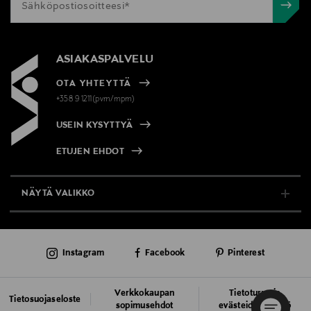
ASIAKASPALVELU
OTA YHTEYTTÄ
+358 9 1211(pvm/mpm)
USEIN KYSYTTYÄ
ETUJEN EHDOT
NÄYTÄ VALIKKO
TUKI & INFO
Instagram
Facebook
Pinterest
AJANKOHTAISTA
PALVELUT
Verkkokaupan
Tietoturva ja
Tietosuojaseloste
sopimusehdot
evästeiden käyttö