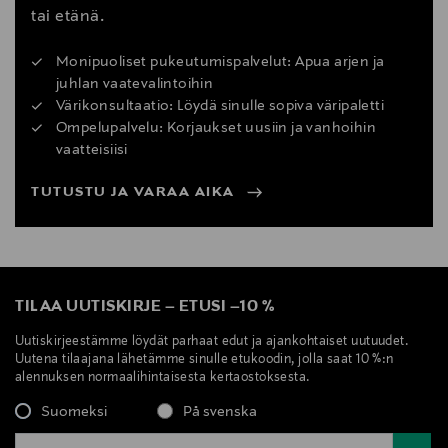
tai etänä.
Monipuoliset pukeutumispalvelut: Apua arjen ja
juhlan vaatevalintoihin
Värikonsultaatio: Löydä sinulle sopiva väripaletti
Ompelupalvelu: Korjaukset uusiin ja vanhoihin
vaatteisiisi
TUTUSTU JA VARAA AIKA
TILAA UUTISKIRJE
–
ETUSI
–
10 %
Uutiskirjeestämme löydät parhaat edut ja ajankohtaiset uutuudet.
Uutena tilaajana lähetämme sinulle etukoodin, jolla saat 10 %:n
alennuksen normaalihintaisesta kertaostoksesta.
Suomeksi
På svenska