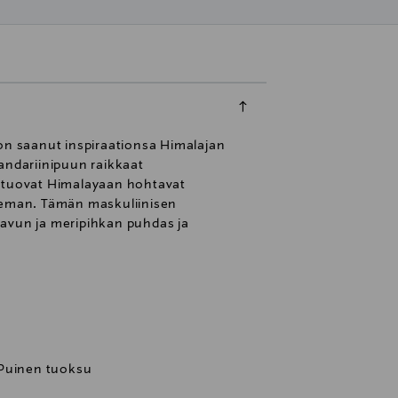
a on saanut inspiraationsa Himalajan
mandariinipuun raikkaat
, tuovat Himalayaan hohtavat
iseman. Tämän maskuliinisen
pavun ja meripihkan puhdas ja
 Puinen tuoksu