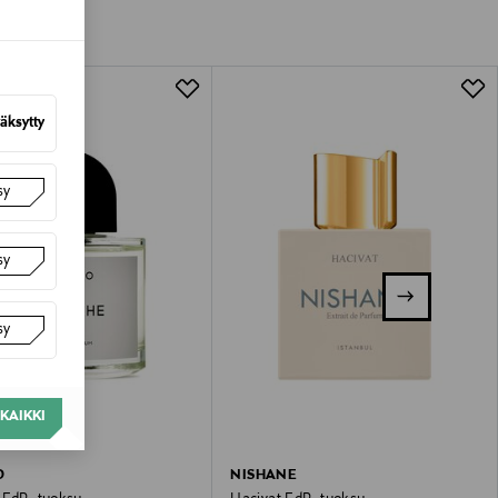
tuotteen koosta riippuen
lla valittuun osoitteeseen.
äksytty
sy
sy
sy
KAIKKI
O
NISHANE