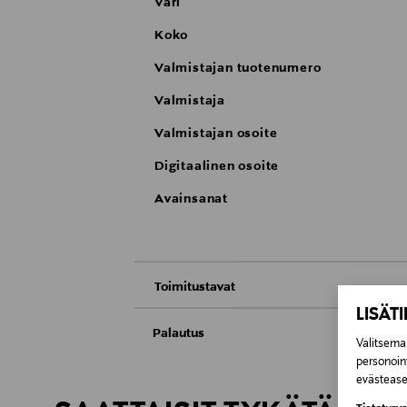
Väri
Koko
Valmistajan tuotenumero
Valmistaja
Valmistajan osoite
Digitaalinen osoite
Avainsanat
Toimitustavat
LISÄT
Nouto tavaratalosta
Palautus
Valitsemal
personoin
Meille on hyvin tärkeää, että olet tyytyvä
Toimitus automaattiin tai noutopisteeseen
evästeaset
Kosmetiikka- ja luontaistuotepakkaukset tu
Avattua tuotetta ei voi palauttaa.