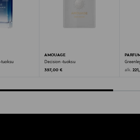
AMOUAGE
PARFUM
-tuoksu
Decision -tuoksu
Greenle
Original Price
Orig
397,00 €
221
alk.