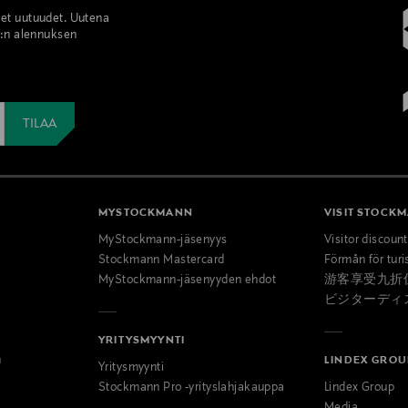
set uutuudet. Uutena
%:n alennuksen
MYSTOCKMANN
VISIT STOCK
MyStockmann-jäsenyys
Visitor discoun
Stockmann Mastercard
Förmån för turi
MyStockmann-jäsenyyden ehdot
游客享受九折
ビジターディ
YRITYSMYYNTI
n
LINDEX GROU
Yritysmyynti
Stockmann Pro -yrityslahjakauppa
Lindex Group
Media