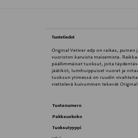
Tuotetiedot
Original Vetiver edp on raikas, puinen 
vuoriston karuista maisemista. Raikkaa
päällimmäiset tuoksut, joita täydentä
jäätiköt, lumihuippuiset vuoret ja vi
tuoksun ytimessä on ruudin vivahteita
viettelevä kuivuminen tekevät Origin
Tuotenumero
Pakkauskoko
Tuoksutyyppi