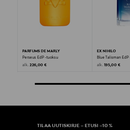
PARFUMS DE MARLY
EX NIHILO
Perseus EdP -tuoksu
Blue Talisman EdP 
Original Price
Original Price
226,00 €
195,00 €
alk.
alk.
TILAA UUTISKIRJE
–
ETUSI
–
10 %