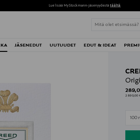
Lue lisää MyStockmann-jäsenyydestä
täältä
KKA
JÄSENEDUT
UUTUUDET
EDUT & IDEAT
PREMI
CRE
Orig
Origin
289,0
2 890,00 
n
100 
n