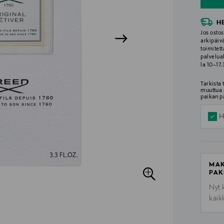
H
Jos ostos
arkipäiv
toimitett
palvelua
la 10–17
Tarkista
muuttua 
paikan p
H
MAK
PAK
Nyt 
kaik