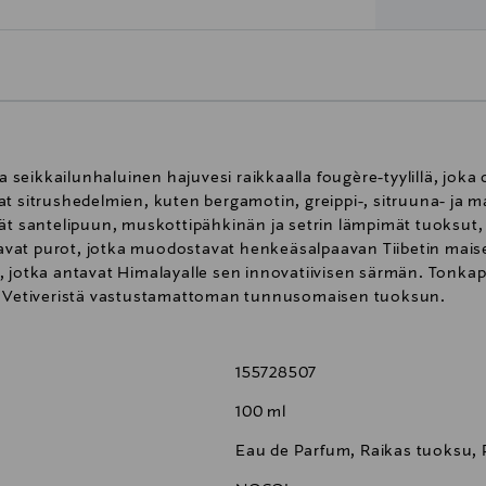
ja seikkailunhaluinen hajuvesi raikkaalla fougère-tyylillä, jok
t sitrushedelmien, kuten bergamotin, greippi-, sitruuna- ja 
vät santelipuun, muskottipähkinän ja setrin lämpimät tuoksut
rtaavat purot, jotka muodostavat henkeäsalpaavan Tiibetin ma
, jotka antavat Himalayalle sen innovatiivisen särmän. Tonka
al Vetiveristä vastustamattoman tunnusomaisen tuoksun.
155728507
100 ml
Eau de Parfum, Raikas tuoksu,