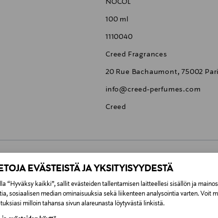
NOCOL
100 ml
1110040
Creed Fragrances
20 Rue Bachaumont, 75002 Pari
info@creed-perfumes.com
Creed
IETOJA EVÄSTEISTÄ JA YKSITYISYYDESTÄ
0,00 €
la “Hyväksy kaikki”, sallit evästeiden tallentamisen laitteellesi sisällön ja maino
tia, sosiaalisen median ominaisuuksia sekä liikenteen analysointia varten. Voit 
inen tilaukseesi. Voit palauttaa tilaamasi tuotteen 30 vuorokauden ku
0,00 € – 4,90 €
uksiasi milloin tahansa sivun alareunasta löytyvästä linkistä.
lee palauttaa avaamattomissa alkuperäispakkauksissaan ja palautetta