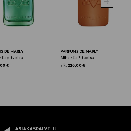
S DE MARLY
PARFUMS DE MARLY
y Edp -tuoksu
Althaïr EdP -tuoksu
inal Price
Original Price
,00 €
226,00 €
alk.
ASIAKASPALVELU