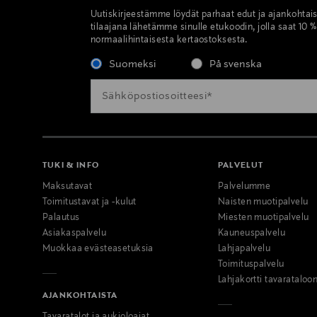
Uutiskirjeestämme löydät parhaat edut ja ajankohtai
tilaajana lähetämme sinulle etukoodin, jolla saat 10 
normaalihintaisesta kertaostoksesta.
Suomeksi
På svenska
TUKI & INFO
PALVELUT
Maksutavat
Palvelumme
Toimitustavat ja -kulut
Naisten muotipalvelu
Palautus
Miesten muotipalvelu
Asiakaspalvelu
Kauneuspalvelu
Muokkaa evästeasetuksia
Lahjapalvelu
Toimituspalvelu
Lahjakortti tavarataloo
AJANKOHTAISTA
Tavaratalot ja aukioloajat