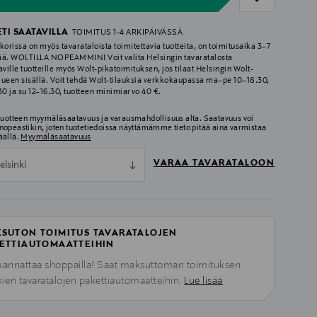
ETI SAATAVILLA
TOIMITUS 1-4 ARKIPÄIVÄSSÄ
korissa on myös tavarataloista toimitettavia tuotteita, on toimitusaika 3–7
ää. WOLTILLA NOPEAMMIN! Voit valita Helsingin tavaratalosta
aville tuotteille myös Wolt-pikatoimituksen, jos tilaat Helsingin Wolt-
lueen sisällä. Voit tehdä Wolt-tilauksia verkkokaupassa ma–pe 10–18.30,
.30 ja su 12–16.30, tuotteen minimiarvo 40 €.
 tuotteen myymäläsaatavuus ja varausmahdollisuus alta. Saatavuus voi
nopeastikin, joten tuotetiedoissa näyttämämme tieto pitää aina varmistaa
äällä.
Myymäläsaatavuus
VARAA TAVARATALOON
elsinki
SUTON TOIMITUS TAVARATALOJEN
ETTIAUTOMAATTEIHIN
kannattaa shoppailla! Saat maksuttoman toimituksen
kien tavaratalojen pakettiautomaatteihin.
Lue lisää