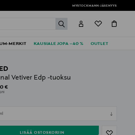
MYSTOCKMANN-JÄSENYYS
label.header.go
UM-MERKIT
KAUSIALE JOPA –40 %
OUTLET
ED
inal Vetiver Edp -tuoksu
al Price
0 €
€/1l
ull
ml
ull
LISÄÄ OSTOSKORIIN