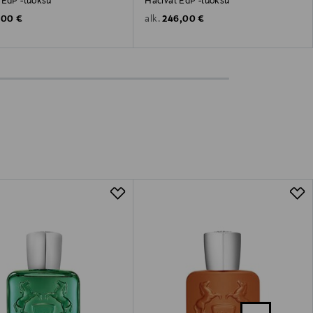
 EdP -tuoksu
Hacivat EdP -tuoksu
inal Price
Original Price
,00 €
246,00 €
alk.