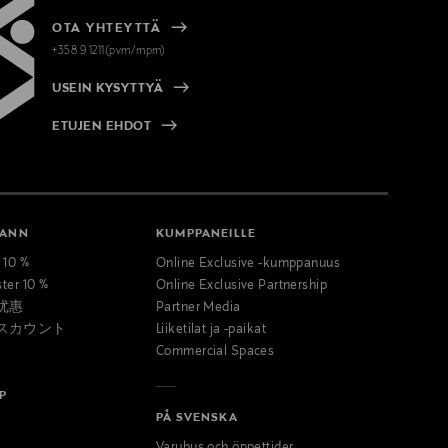
OTA YHTEYTTÄ
+358 9 1211(pvm/mpm)
USEIN KYSYTTYÄ
ETUJEN EHDOT
MANN
KUMPPANEILLE
t 10 %
Online Exclusive -kumppanuus
ster 10 %
Online Exclusive Partnership
优惠
Partner Media
スカウント
Liiketilat ja -paikat
Commercial Spaces
P
PÅ SVENSKA
Varuhus och öppettider