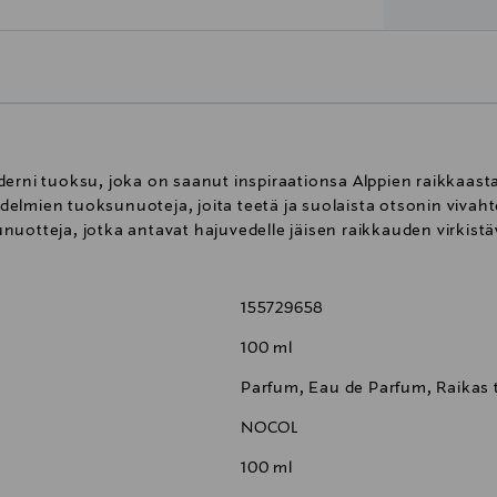
erni tuoksu, joka on saanut inspiraationsa Alppien raikkaast
elmien tuoksunuoteja, joita teetä ja suolaista otsonin vivah
nuotteja, jotka antavat hajuvedelle jäisen raikkauden virkist
155729658
100 ml
Parfum, Eau de Parfum, Raikas
NOCOL
100 ml