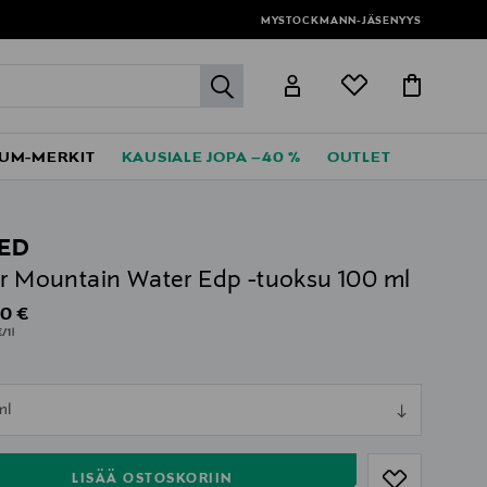
MYSTOCKMANN-JÄSENYYS
label.header.go
UM-MERKIT
KAUSIALE JOPA –40 %
OUTLET
ED
er Mountain Water Edp -tuoksu 100 ml
al Price
0 €
/1l
ull
ml
ull
LISÄÄ OSTOSKORIIN