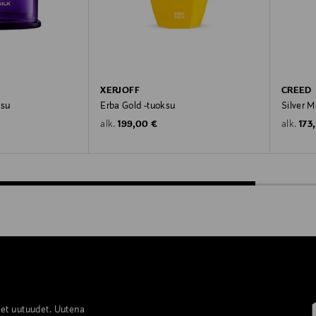
XERJOFF
CREED
ksu
Erba Gold -tuoksu
Silver 
Original Price
Orig
199,00 €
173
alk.
alk.
set uutuudet. Uutena