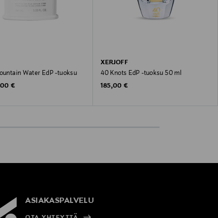
XERJOFF
Mountain Water EdP -tuoksu
40 Knots EdP -tuoksu 50 ml
inal Price
Original Price
,00 €
185,00 €
ASIAKASPALVELU
OTA YHTEYTTÄ