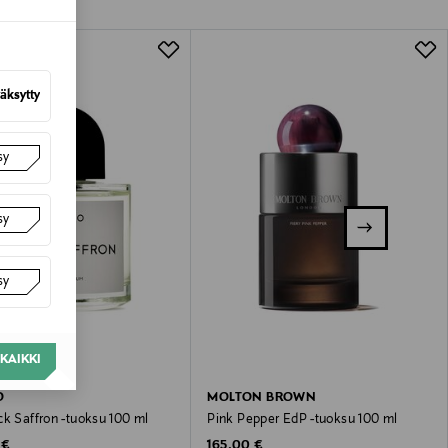
lla valittuun osoitteeseen.
äksytty
sy
sy
sy
KAIKKI
O
MOLTON BROWN
ck Saffron -tuoksu 100 ml
Pink Pepper EdP -tuoksu 100 ml
 Price
Original Price
 €
165,00 €