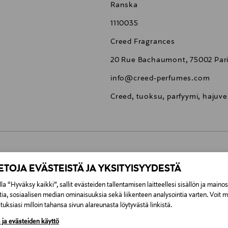
Ranska
1110035
Creed Fragrances
20 Rue Bachaumont, 75002 Pari
info@creed-perfumes.com
Creed, tuoksu, parfyymi, hajuve
0,00 €
IETOJA EVÄSTEISTÄ JA YKSITYISYYDESTÄ
la “Hyväksy kaikki”, sallit evästeiden tallentamisen laitteellesi sisällön ja maino
inen tilaukseesi. Voit palauttaa tilaamasi tuotteen 30 vuorokauden ku
0,00 € – 4,90 €
tia, sosiaalisen median ominaisuuksia sekä liikenteen analysointia varten. Voit 
lee palauttaa avaamattomissa alkuperäispakkauksissaan ja palautetta
uksiasi milloin tahansa sivun alareunasta löytyvästä linkistä.
ÖS NÄISTÄ
7,90 €–50,00 € kuljetusyhtiöstä ja 
 ja evästeiden käyttö