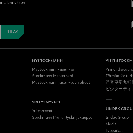
%:n alennuksen
MYSTOCKMANN
VISIT STOCK
MyStockmann-jäsenyys
Visitor discoun
Stockmann Mastercard
Förmån för turi
MyStockmann-jäsenyyden ehdot
游客享受九折
ビジターディ
YRITYSMYYNTI
n
LINDEX GROU
Yritysmyynti
Stockmann Pro -yrityslahjakauppa
Lindex Group
Media
Työpaikat