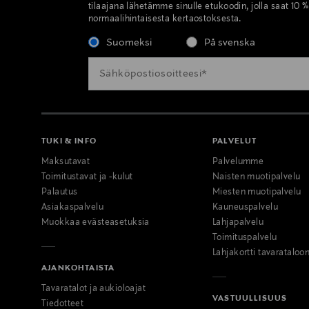
tilaajana lähetämme sinulle etukoodin, jolla saat 10 
normaalihintaisesta kertaostoksesta.
Suomeksi
På svenska
TUKI & INFO
PALVELUT
Maksutavat
Palvelumme
Toimitustavat ja -kulut
Naisten muotipalvelu
Palautus
Miesten muotipalvelu
Asiakaspalvelu
Kauneuspalvelu
Muokkaa evästeasetuksia
Lahjapalvelu
Toimituspalvelu
Lahjakortti tavarataloo
AJANKOHTAISTA
Tavaratalot ja aukioloajat
VASTUULLISUUS
Tiedotteet