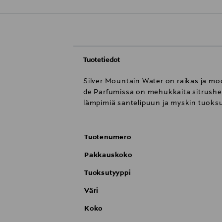
Tuotetiedot
Silver Mountain Water on raikas ja mod
de Parfumissa on mehukkaita sitrushed
lämpimiä santelipuun ja myskin tuoksu
Tuotenumero
Pakkauskoko
Tuoksutyyppi
Väri
Koko