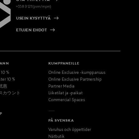
+358 9 1211(pvm/mpm)
USEIN KYSYTTYÄ
ETUJEN EHDOT
MANN
KUMPPANEILLE
t 10 %
Online Exclusive -kumppanuus
ster 10 %
Online Exclusive Partnership
优惠
Partner Media
スカウント
Liiketilat ja -paikat
Commercial Spaces
P
PÅ SVENSKA
Varuhus och öppettider
Nätbutik