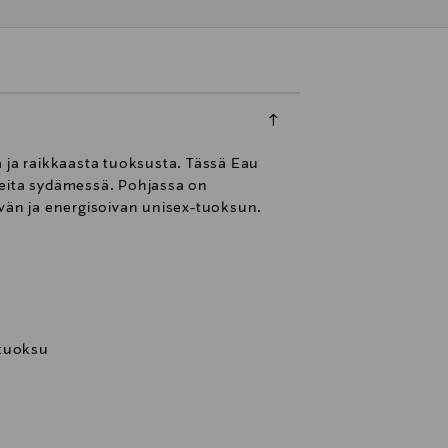
a ja raikkaasta tuoksusta. Tässä Eau
teita sydämessä. Pohjassa on
ävän ja energisoivan unisex-tuoksun.
 tuoksu