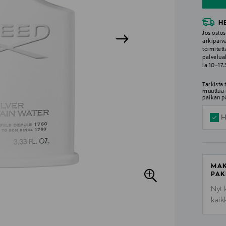
H
Jos ostos
arkipäiv
toimitett
palvelua
la 10–17
Tarkista
muuttua 
paikan p
H
MAK
PAK
Nyt 
kaik