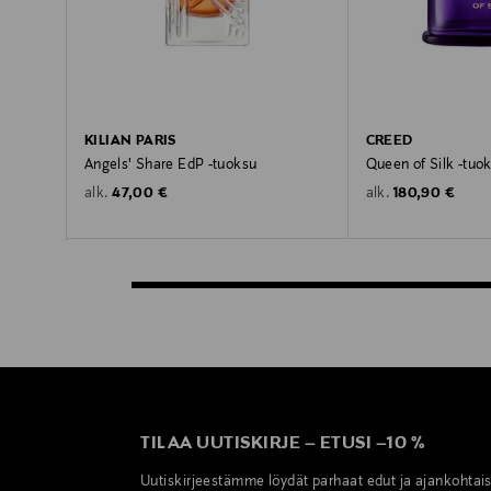
KILIAN PARIS
CREED
Angels' Share EdP -tuoksu
Queen of Silk -tuo
Original Price
Original Price
47,00 €
180,90 €
alk.
alk.
TILAA UUTISKIRJE
–
ETUSI
–
10 %
Uutiskirjeestämme löydät parhaat edut ja ajankohtai