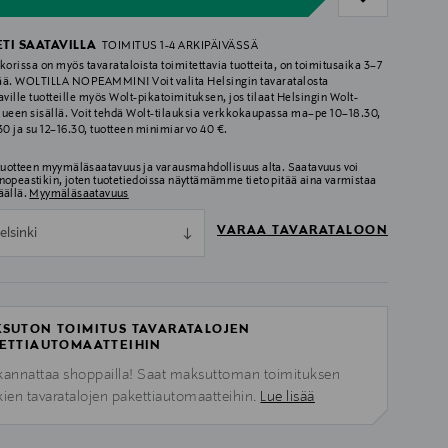
ETI SAATAVILLA
TOIMITUS 1-4 ARKIPÄIVÄSSÄ
korissa on myös tavarataloista toimitettavia tuotteita, on toimitusaika 3–7
ää. WOLTILLA NOPEAMMIN! Voit valita Helsingin tavaratalosta
aville tuotteille myös Wolt-pikatoimituksen, jos tilaat Helsingin Wolt-
lueen sisällä. Voit tehdä Wolt-tilauksia verkkokaupassa ma–pe 10–18.30,
.30 ja su 12–16.30, tuotteen minimiarvo 40 €.
 tuotteen myymäläsaatavuus ja varausmahdollisuus alta. Saatavuus voi
nopeastikin, joten tuotetiedoissa näyttämämme tieto pitää aina varmistaa
äällä.
Myymäläsaatavuus
VARAA TAVARATALOON
elsinki
SUTON TOIMITUS TAVARATALOJEN
ETTIAUTOMAATTEIHIN
kannattaa shoppailla! Saat maksuttoman toimituksen
kien tavaratalojen pakettiautomaatteihin.
Lue lisää