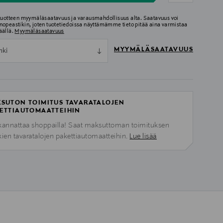
 tuotteen myymäläsaatavuus ja varausmahdollisuus alta. Saatavuus voi
nopeastikin, joten tuotetiedoissa näyttämämme tieto pitää aina varmistaa
äällä.
Myymäläsaatavuus
MYYMÄLÄSAATAVUUS
nki
SUTON TOIMITUS TAVARATALOJEN
ETTIAUTOMAATTEIHIN
kannattaa shoppailla! Saat maksuttoman toimituksen
kien tavaratalojen pakettiautomaatteihin.
Lue lisää