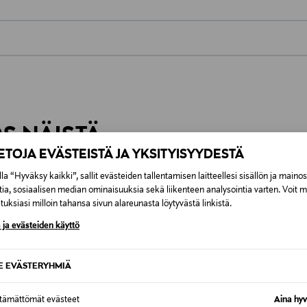
0,00 €
inen tilaukseesi. Voit palauttaa tilaamasi tuotteen 30 vuorokauden ku
0,00 € – 4,90 €
lee palauttaa avaamattomissa alkuperäispakkauksissaan ja palautetta
ÖS NÄISTÄ
7,90 €–50,00 € kuljetusyhtiöstä ja 
IETOJA EVÄSTEISTÄ JA YKSITYISYYDESTÄ
la “Hyväksy kaikki”, sallit evästeiden tallentamisen laitteellesi sisällön ja maino
Alk. 6,90 €, kun toimitus on saatavi
tia, sosiaalisen median ominaisuuksia sekä liikenteen analysointia varten. Voit 
uksiasi milloin tahansa sivun alareunasta löytyvästä linkistä.
 ja evästeiden käyttö
SE EVÄSTERYHMIÄ
ttämättömät evästeet
Aina hyv