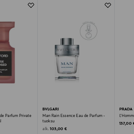
BVLGARI
PRADA
de Parfum Private
Man Rain Essence Eau de Parfum -
L'Homme
l
tuoksu
Original
137,00 
Original Price
103,00 €
alk.