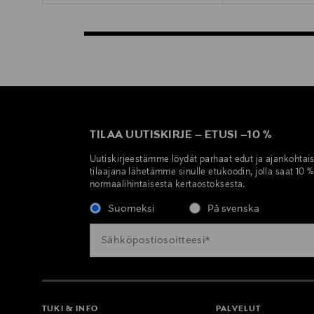
TILAA UUTISKIRJE
–
ETUSI
–
10 %
Uutiskirjeestämme löydät parhaat edut ja ajankohtai
tilaajana lähetämme sinulle etukoodin, jolla saat 10 
normaalihintaisesta kertaostoksesta.
Suomeksi
På svenska
TUKI & INFO
PALVELUT