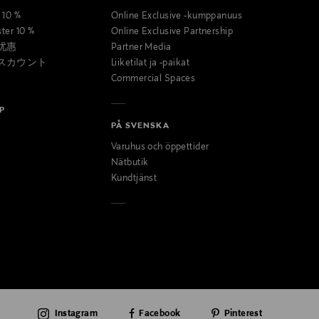
t 10 %
Online Exclusive -kumppanuus
ster 10 %
Online Exclusive Partnership
优惠
Partner Media
スカウント
Liiketilat ja -paikat
Commercial Spaces
P
PÅ SVENSKA
Varuhus och öppettider
Nätbutik
Kundtjänst
Instagram
Facebook
Pinterest