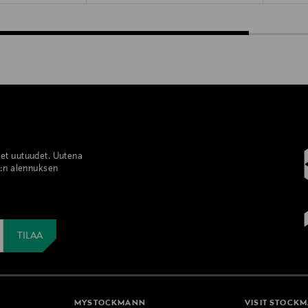
set uutuudet. Uutena
%:n alennuksen
MYSTOCKMANN
VISIT STOCK