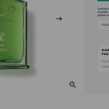
Tarkista
muuttua 
paikan p
Helsi
MAK
PAK
Nyt 
kaik