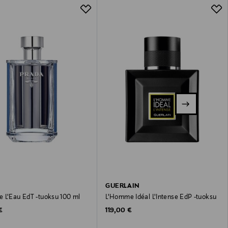
GUERLAIN
 L'Eau EdT -tuoksu 100 ml
L'Homme Idéal L'Intense EdP -tuoksu
 Price
Original Price
€
119,00 €