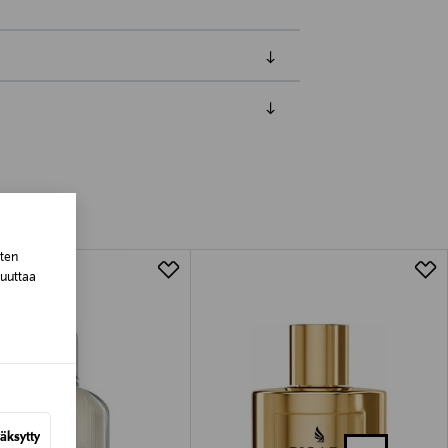
luessa tuotteen vastaanottamisesta.
van tuotteen sinetin tulee olla ehjä.
tuotteen koosta riippuen
sten
lla valittuun osoitteeseen.
muuttaa
äksytty