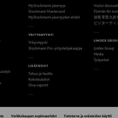
MyStockmann-jäsenyys
Visitor discoun
Stockmann Mastercard
Förmån för turi
MyStockmann-jäsenyyden ehdot
游客享受九折
ビジターディ
YRITYSMYYNTI
n
LINDEX GROU
Yritysmyynti
Stockmann Pro -yrityslahjakauppa
Lindex Group
Media
Työpaikat
LISÄTIEDOT
uustyö
Takuu ja huolto
Kokotaulukot
e
Oiva-raportit
ste
Verkkokaupan sopimusehdot
Tietoturva ja evästeiden käyttö