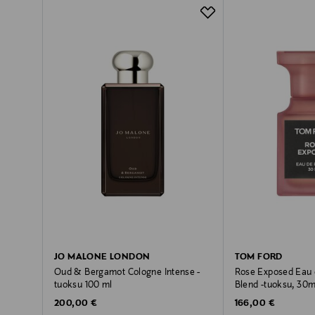
JO MALONE LONDON
TOM FORD
Oud & Bergamot Cologne Intense -
Rose Exposed Eau 
tuoksu 100 ml
Blend -tuoksu, 30m
Original Price
Original Price
200,00 €
166,00 €