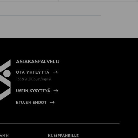
ASIAKASPALVELU
OTA YHTEYTTÄ
+358 9 1211(pvm/mpm)
USEIN KYSYTTYÄ
ETUJEN EHDOT
MANN
KUMPPANEILLE