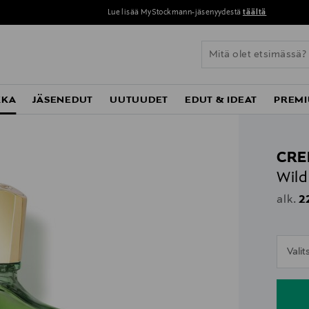
Lue lisää MyStockmann-jäsenyydestä
täältä
KKA
JÄSENEDUT
UUTUUDET
EDUT & IDEAT
PREMI
CRE
Wild
Or
2
alk.
n
Vali
n