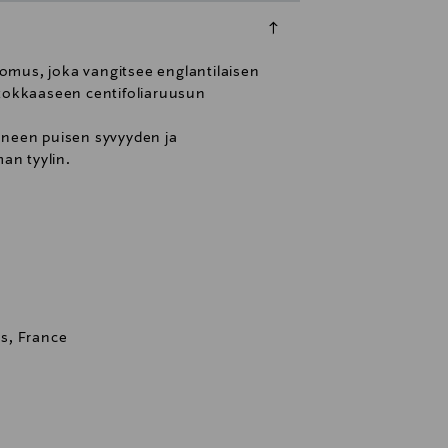
omus, joka vangitsee englantilaisen
stokkaaseen centifoliaruusun
uneen puisen syvyyden ja
an tyylin.
s, France