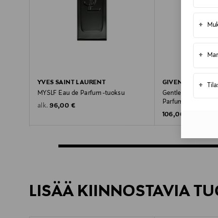
+
Muk
+
Mar
YVES SAINT LAURENT
GIVENCHY
+
Til
MYSLF Eau de Parfum -tuoksu
Gentleman Society
Parfum -tuoksu
Original Price
96,00 €
alk.
Original Price
106,00 €
LISÄÄ KIINNOSTAVIA TU