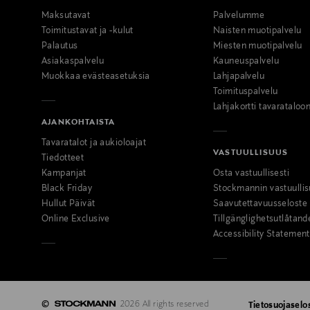
Maksutavat
Palvelumme
Toimitustavat ja -kulut
Naisten muotipalvelu
Palautus
Miesten muotipalvelu
Asiakaspalvelu
Kauneuspalvelu
Muokkaa evästeasetuksia
Lahjapalvelu
Toimituspalvelu
Lahjakortti tavarataloo
AJANKOHTAISTA
Tavaratalot ja aukioloajat
VASTUULLISUUS
Tiedotteet
Kampanjat
Osta vastuullisesti
Black Friday
Stockmannin vastuullis
Hullut Päivät
Saavutettavuusseloste
Online Exclusive
Tillgänglighetsutlåtand
Accessibility Statement
©
2026 All rights reserved
Tietosuojaselo