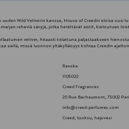
uuden Wild Vetiverin kanssa, House of Creedin eloisa uusi lu
arjan reheviä sävyjä, jotka herättävät aistit, kietoutuen loi
laatuinen vetiver, hitaasti tislattuna paljastaakseen hienost
taa siellä, missä luonnon yltäkylläisyys kohtaa Creedin ajattom
Ranska
1105022
Creed Fragrances
20 Rue Bachaumont, 75002 Pari
info@creed-perfumes.com
Creed, tuoksu, hajuvesi