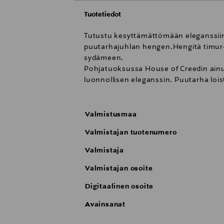
Tuotetiedot
Tutustu kesyttämättömään eleganssiin 
puutarhajuhlan hengen.Hengitä timur-m
sydämeen.
Pohjatuoksussa House of Creedin ainut
luonnollisen eleganssin. Puutarha lois
Valmistusmaa
Valmistajan tuotenumero
Valmistaja
Valmistajan osoite
Digitaalinen osoite
Avainsanat