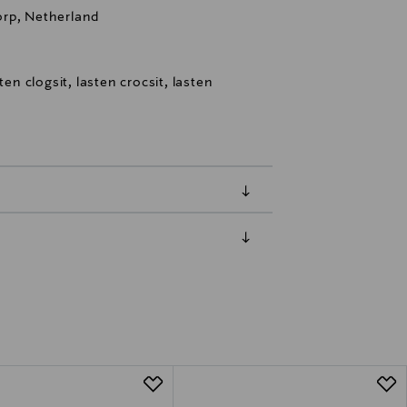
orp, Netherland
ten clogsit, lasten crocsit, lasten
luessa tuotteen vastaanottamisesta.
tuotteen koosta riippuen
lla valittuun osoitteeseen.