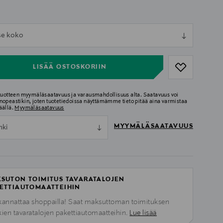
ull
tse koko
ull
LISÄÄ OSTOSKORIIN
 tuotteen myymäläsaatavuus ja varausmahdollisuus alta. Saatavuus voi
nopeastikin, joten tuotetiedoissa näyttämämme tieto pitää aina varmistaa
äällä.
Myymäläsaatavuus
MYYMÄLÄSAATAVUUS
nki
SUTON TOIMITUS TAVARATALOJEN
ETTIAUTOMAATTEIHIN
kannattaa shoppailla! Saat maksuttoman toimituksen
kien tavaratalojen pakettiautomaatteihin.
Lue lisää