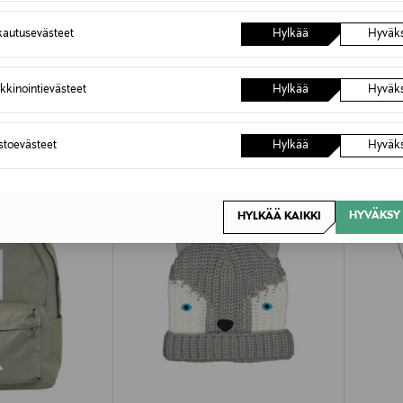
autusevästeet
Hylkää
Hyväk
OTTEITA
kkinointievästeet
Hylkää
Hyväk
astoevästeet
Hylkää
Hyväk
HYVÄKSY 
HYLKÄÄ KAIKKI