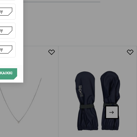
sy
sy
sy
KAIKKI