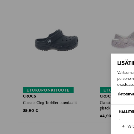
LISÄT
Valitsemal
personoin
evästeaset
ETUKUPONKITUOTE
ETUKUPONKI
Tietoturva
CROCS
CROCS
Classic Clog Toddler -sandaalit
Classic Fantasy Glit
pistokkaat
Original Price
39,90 €
HALLIT
Original Price
44,90 €
+
Väl