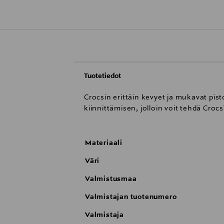
Tuotetiedot
Crocsin erittäin kevyet ja mukavat pis
kiinnittämisen, jolloin voit tehdä Croc
Materiaali
Väri
Valmistusmaa
Valmistajan tuotenumero
Valmistaja