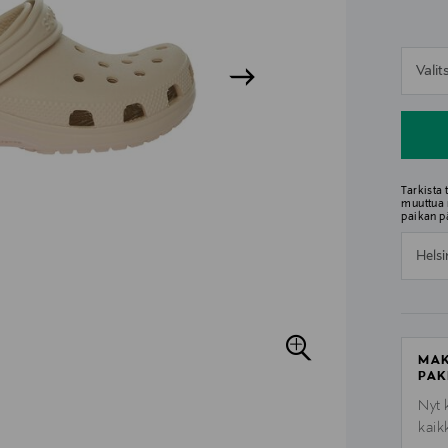
n
Vali
n
Tarkista
muuttua 
paikan p
Helsi
MAK
PAK
Nyt 
kaik