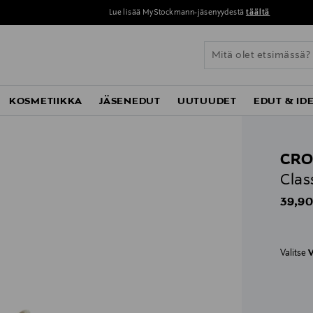
Lue lisää MyStockmann-jäsenyydestä
täältä
KOSMETIIKKA
JÄSENEDUT
UUTUUDET
EDUT & ID
CRO
Clas
Origin
39,90
Valitse
V