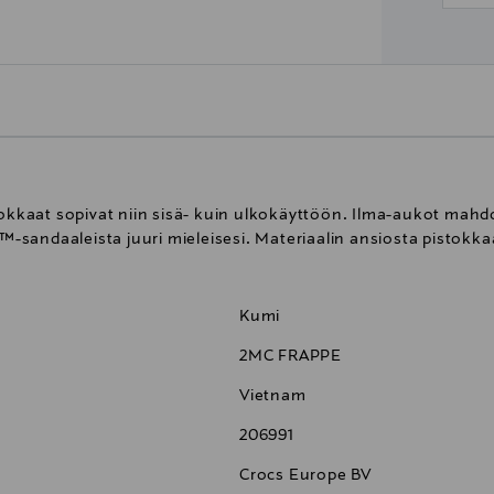
tokkaat sopivat niin sisä- kuin ulkokäyttöön. Ilma-aukot mahdo
s™-sandaaleista juuri mieleisesi. Materiaalin ansiosta pistokka
Kumi
2MC FRAPPE
Vietnam
206991
Crocs Europe BV