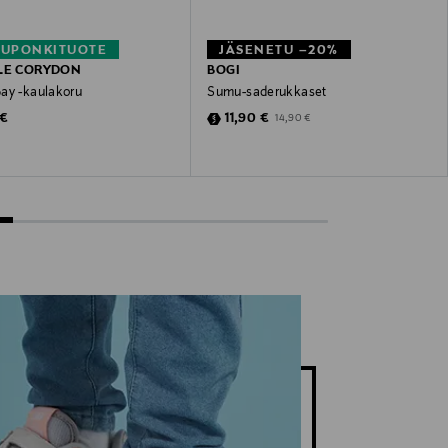
KUPONKITUOTE
JÄSENETU –20%
LE CORYDON
BOGI
ay -kaulakoru
Sumu-saderukkaset
 Price
Discounted Price
Original Price
 €
11,90 €
14,90 €