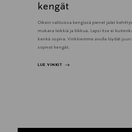
kengät
Oikein valituissa kengissä pienet jalat kehitty
mukava leikkiä ja liikkua. Lapsi itse ei kuit
kenkä sopiva. Vinkkiemme avulla löydät juuri l
sopivat kengät.
LUE VINKIT
LUE VINKIT