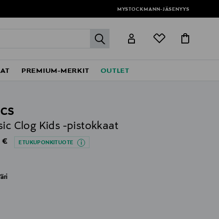
MYSTOCKMANN-JÄSENYYS
label.header.go
EAT
PREMIUM-MERKIT
OUTLET
CS
sic Clog Kids -pistokkaat
al Price
 €
ETUKUPONKITUOTE
äri