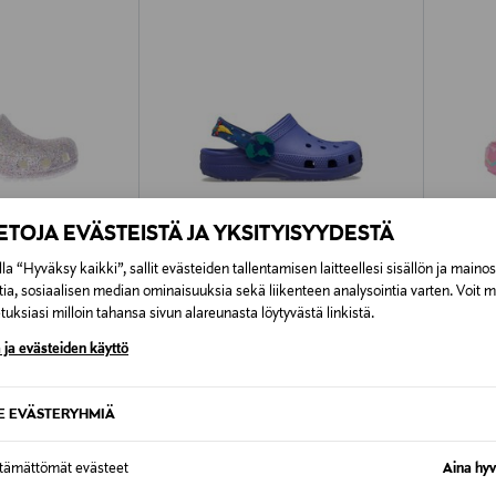
IETOJA EVÄSTEISTÄ JA YKSITYISYYDESTÄ
la “Hyväksy kaikki”, sallit evästeiden tallentamisen laitteellesi sisällön ja maino
tia, sosiaalisen median ominaisuuksia sekä liikenteen analysointia varten. Voit 
uksiasi milloin tahansa sivun alareunasta löytyvästä linkistä.
TUOTE
ETUKUPONKITUOTE
ETU
 ja evästeiden käyttö
CROCS
CROCS
ter Clog -
Classic Imagination -pistokkaat
Classic 
pistokk
Original Price
27,90 €
SE EVÄSTERYHMIÄ
Original
54,90 
ttämättömät evästeet
Aina hyv