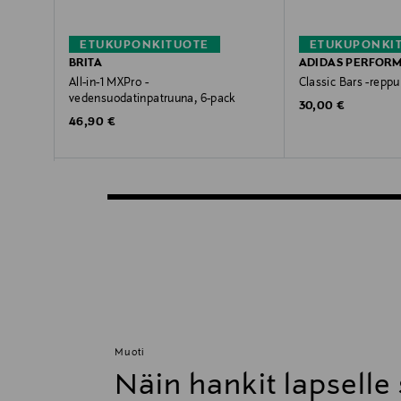
ETUKUPONKITUOTE
ETUKUPONKI
BRITA
ADIDAS PERFOR
All-in-1 MXPro -
Classic Bars -reppu
vedensuodatinpatruuna, 6-pack
Original Price
30,00 €
Original Price
46,90 €
Muoti
Näin hankit lapselle