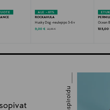
TUOTE
ALE –61%
ETU
MANCE
ROCKAHULA
PERNIL
Husky Dog -neulepipo 3-6 v
Ocean B
Discounted Price
Original
Original Price
9,00 €
103,00
22,95 €
Inspiroidu
 sopivat