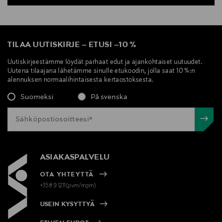
TILAA UUTISKIRJE
–
ETUSI
–
10 %
Uutiskirjeestämme löydät parhaat edut ja ajankohtaiset uutuudet.
Uutena tilaajana lähetämme sinulle etukoodin, jolla saat 10 %:n
alennuksen normaalihintaisesta kertaostoksesta.
Suomeksi
På svenska
ASIAKASPALVELU
OTA YHTEYTTÄ
+358 9 1211(pvm/mpm)
USEIN KYSYTTYÄ