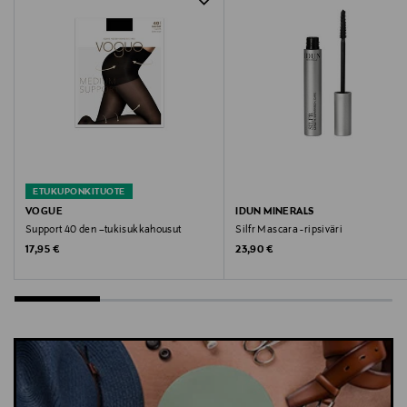
Germany
Digitaalinen osoite
knitted-fabrics@taubert.com
Avainsanat
cuddly socks, pörrösukat, kotisukat, sukat,
ylipolvensukat
ETUKUPONKITUOTE
VOGUE
IDUN MINERALS
Support 40 den –tukisukkahousut
Silfr Mascara -ripsiväri
Original Price
Original Price
17,95 €
23,90 €