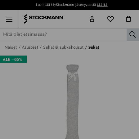
Lue lisää MyStockmann-jäsenyydestä
täältä
Menu
la
ETSI KAIKKI
NAISET
MIEHET
LAPSET
KOTI
KOSMETIIK
Naiset
Asusteet
Sukat & sukkahousut
Sukat
ALE –65%