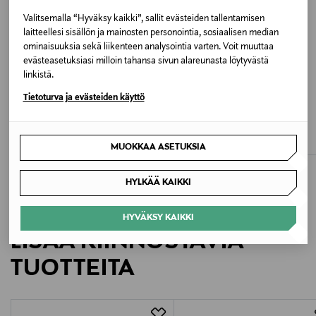
Valitsemalla “Hyväksy kaikki”, sallit evästeiden tallentamisen
915 GREY METALLIC MELANGE
laitteellesi sisällön ja mainosten personointia, sosiaalisen median
ominaisuuksia sekä liikenteen analysointia varten. Voit muuttaa
Koko
evästeasetuksiasi milloin tahansa sivun alareunasta löytyvästä
linkistä.
One size
ETUKUPONKITUOTE
ETUKUPONKITUOTE
Tietoturva ja evästeiden käyttö
FALKE
FALKE
Valmistusmaa
Striggings-ylipolvensukat
Merino-puuvillasekoitteesta
ylipolvensukat
Original Price
39,90 €
Kiina
Original Price
39,90 €
MUOKKAA ASETUKSIA
Valmistajan tuotenumero
HYLKÄÄ KAIKKI
722 600 589
HYVÄKSY KAIKKI
Valmistaja
LISÄÄ KIINNOSTAVIA
Taubert Textil GmbH
TUOTTEITA
Valmistajan osoite
Taubert Textil GmbH, Moosstraße 100, 85356 Freising,