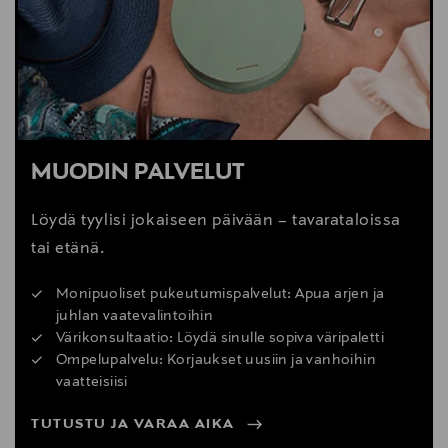
MUODIN PALVELUT
Löydä tyylisi jokaiseen päivään – tavarataloissa
tai etänä.
Monipuoliset pukeutumispalvelut: Apua arjen ja
juhlan vaatevalintoihin
Värikonsultaatio: Löydä sinulle sopiva väripaletti
Ompelupalvelu: Korjaukset uusiin ja vanhoihin
vaatteisiisi
TUTUSTU JA VARAA AIKA