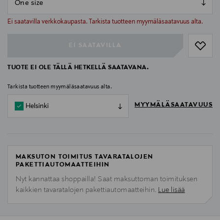
null
null
Ei saatavilla verkkokaupasta. Tarkista tuotteen myymäläsaatavuus alta.
EI SAATAVILLA
TUOTE EI OLE TÄLLÄ HETKELLÄ SAATAVANA.
Tarkista tuotteen myymäläsaatavuus alta.
MYYMÄLÄSAATAVUUS
Helsinki
MAKSUTON TOIMITUS TAVARATALOJEN
PAKETTIAUTOMAATTEIHIN
Nyt kannattaa shoppailla! Saat maksuttoman toimituksen
kaikkien tavaratalojen pakettiautomaatteihin.
Lue lisää