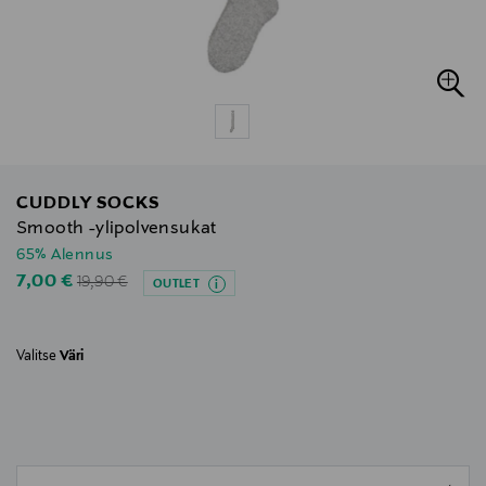
CUDDLY SOCKS
Smooth -ylipolvensukat
65% Alennus
Original Price
Discounted Price
7,00 €
19,90 €
OUTLET
Valitse
Väri