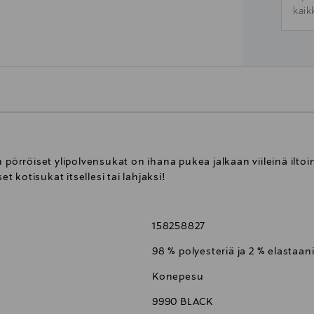
kaik
röiset ylipolvensukat on ihana pukea jalkaan viileinä iltoina
et kotisukat itsellesi tai lahjaksi!
158258827
98 % polyesteriä ja 2 % elastaan
Konepesu
9990 BLACK