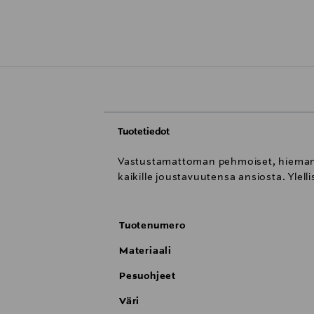
Tuotetiedot
Vastustamattoman pehmoiset, hieman pör
kaikille joustavuutensa ansiosta. Ylellis
Tuotenumero
Materiaali
Pesuohjeet
Väri