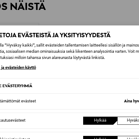
ÖS NÄISTÄ
7,90 €–50,00 € kuljetusyhtiöstä ja 
Alk. 6,90 €, kun toimitus on saatavi
IETOJA EVÄSTEISTÄ JA YKSITYISYYDESTÄ
la “Hyväksy kaikki”, sallit evästeiden tallentamisen laitteellesi sisällön ja maino
tia, sosiaalisen median ominaisuuksia sekä liikenteen analysointia varten. Voit 
uksiasi milloin tahansa sivun alareunasta löytyvästä linkistä.
 ja evästeiden käyttö
SE EVÄSTERYHMIÄ
ttämättömät evästeet
Aina hyv
autusevästeet
Hylkää
Hyväk
TUOTE