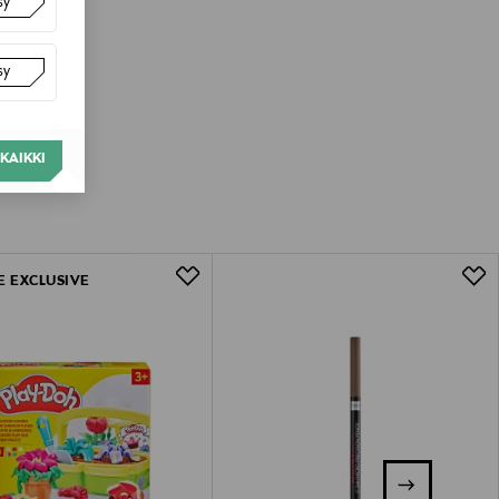
sy
sy
KAIKKI
E EXCLUSIVE