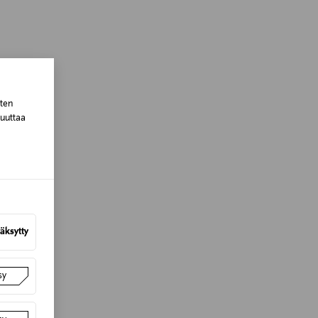
tuotteen koosta riippuen
lla valittuun osoitteeseen.
sten
muuttaa
äksytty
sy