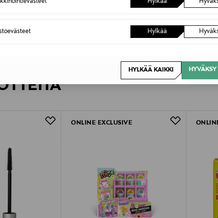
kkinointievästeet
Hylkää
Hyväk
oitteesta
astoevästeet
Hylkää
Hyväk
HYVÄKSY 
HYLKÄÄ KAIKKI
OTTEITA
ONLINE EXCLUSIVE
ONLIN