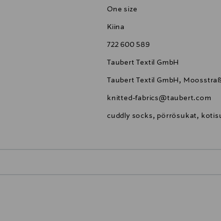
One size
Kiina
722 600 589
Taubert Textil GmbH
Taubert Textil GmbH, Moosstraß
knitted-fabrics@taubert.com
cuddly socks, pörrösukat, kotis
0,00 €
inen tilaukseesi. Voit palauttaa tilaamasi tuotteen 30 vuorokauden ku
0,00 € – 4,90 €
rvitse ilmoittaa palautuksesta etukäteen.