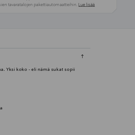
kien tavaratalojen pakettiautomaatteihin.
Lue lisää
. Yksi koko - eli nämä sukat sopii
ia