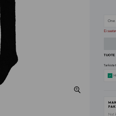
One 
n
n
Ei saata
TUOTE 
Tarkista
H
MAK
PAK
Nyt 