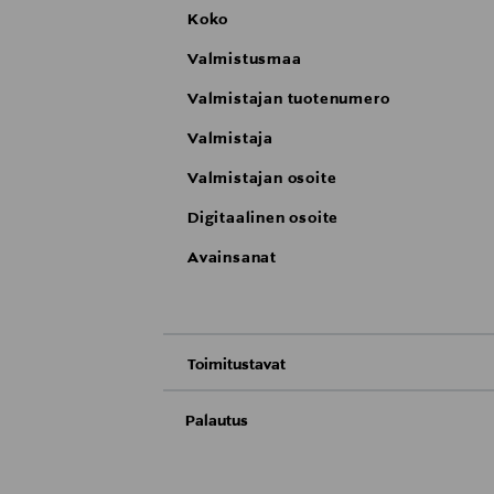
Koko
Valmistusmaa
Valmistajan tuotenumero
Valmistaja
Valmistajan osoite
Digitaalinen osoite
Avainsanat
Toimitustavat
Nouto tavaratalosta
Palautus
Meille on hyvin tärkeää, että olet tyytyvä
Toimitus automaattiin tai noutopisteeseen
Palauttaminen on maksutonta eikä sinun ta