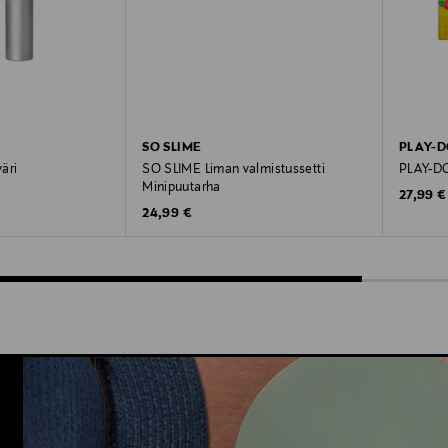
SO SLIME
PLAY-
väri
SO SLIME Liman valmistussetti
PLAY-DO
Minipuutarha
Original
27,99 €
Original Price
24,99 €