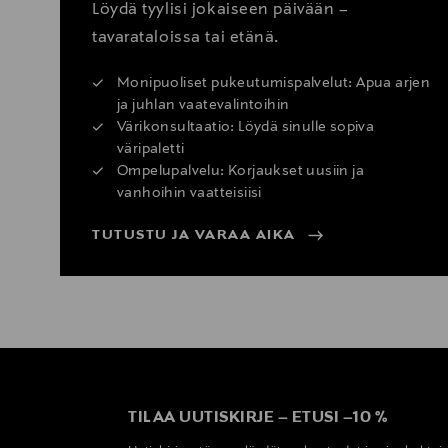
Löydä tyylisi jokaiseen päivään –
tavarataloissa tai etänä.
Monipuoliset pukeutumispalvelut: Apua arjen
ja juhlan vaatevalintoihin
Värikonsultaatio: Löydä sinulle sopiva
väripaletti
Ompelupalvelu: Korjaukset uusiin ja
vanhoihin vaatteisiisi
TUTUSTU JA VARAA AIKA
TILAA UUTISKIRJE
–
ETUSI
–
10 %