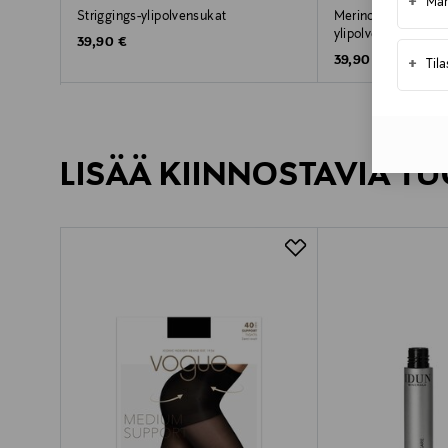
+
Mar
Striggings-ylipolvensukat
Merino-puuvillasek
ylipolvensukat
Original Price
39,90 €
Original Price
39,90 €
+
Til
LISÄÄ KIINNOSTAVIA TU