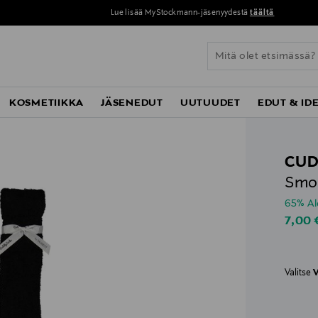
Lue lisää MyStockmann-jäsenyydestä
täältä
KOSMETIIKKA
JÄSENEDUT
UUTUUDET
EDUT & ID
CUD
Smoo
65% A
Disco
7,00
Valitse
V