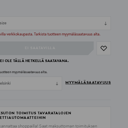
size
ull
ull
villa verkkokaupasta. Tarkista tuotteen myymäläsaatavuus alta.
EI SAATAVILLA
EI OLE TÄLLÄ HETKELLÄ SAATAVANA.
 tuotteen myymäläsaatavuus alta.
MYYMÄLÄSAATAVUUS
elsinki
SUTON TOIMITUS TAVARATALOJEN
ETTIAUTOMAATTEIHIN
kannattaa shoppailla! Saat maksuttoman toimituksen