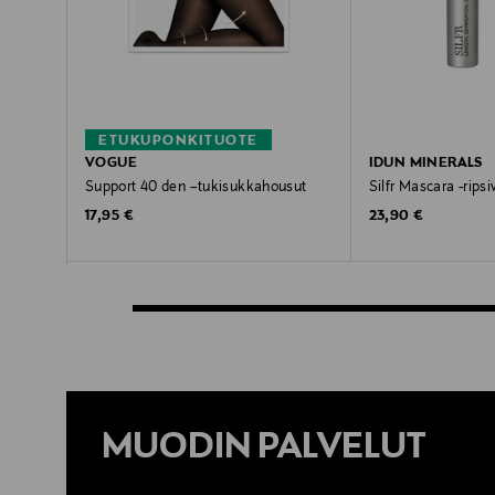
ETUKUPONKITUOTE
VOGUE
IDUN MINERALS
Support 40 den –tukisukkahousut
Silfr Mascara -ripsi
Original Price
Original Price
17,95 €
23,90 €
MUODIN PALVELUT