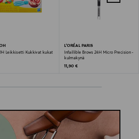
DOH
L'ORÉAL PARIS
H Leikkisetti Kukkivat kukat
Infaillible Brows 24H Micro Precision -
kulmakynä
 Price
Original Price
11,90 €