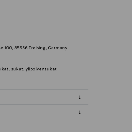
e 100, 85356 Freising, Germany
ukat, sukat, ylipolvensukat
luessa tuotteen vastaanottamisesta.