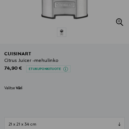
CUISINART
Citrus Juicer -mehulinko
Original Price
74,90 €
ETUKUPONKITUOTE
Valitse
Väri
null
null