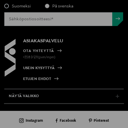
Suomeksi
På svenska
ASIAKASPALVELU
OTA YHTEYTTÄ
+358 9 1211(pvm/mpm)
USEIN KYSYTTYÄ
ETUJEN EHDOT
NÄYTÄ VALIKKO
TUKI & INFO
Instagram
Facebook
Pinterest
AJANKOHTAISTA