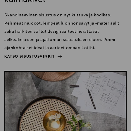
Skandinaavinen sisustus on nyt kutsuva ja kodikas.
Pehmeät muodot, lempeät luonnonsävyt ja -materiaalit
sekä harkiten valitut designaarteet herättävät
selkeälinjaisen ja ajattoman sisustuksen eloon. Poimi
ajankohtaiset ideat ja aarteet omaan kotiisi.
KATSO SISUSTUSVINKIT
NÄYTÄ VÄHEMMÄN
KATSO SISUSTUSVINKIT