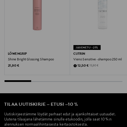
JÄSENETU –21%
LÖWENGRIP
CUTRIN
Shine Bright Glossing Shampoo
Vieno Sensitive -shampoo 250 ml
Original Price
Discounted Price
Original Price
21,90 €
12,50 €
15,90 €
TILAA UUTISKIRJE
–
ETUSI
–
10 %
Uutiskirjeestämme löydät parhaat edut ja ajankohtaiset uutuudet.
Uutena tilaajana lähetämme sinulle etukoodin, jolla saat 10 %:n
alennuksen normaalihintaisesta kertaostoksesta.