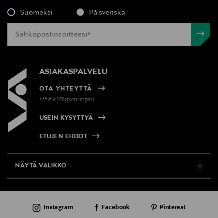
Suomeksi
På svenska
ASIAKASPALVELU
OTA YHTEYTTÄ
+358 9 1211(pvm/mpm)
USEIN KYSYTTYÄ
ETUJEN EHDOT
NÄYTÄ VALIKKO
TUKI & INFO
Instagram
Facebook
Pinterest
AJANKOHTAISTA