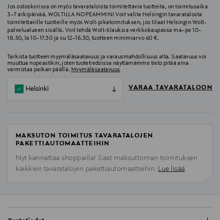
Jos ostoskorissa on myös tavarataloista toimitettavia tuotteita, on toimitusaika
3–7 arkipäivää. WOLTILLA NOPEAMMIN! Voit valita Helsingin tavaratalosta
toimitettaville tuotteille myös Wolt-pikatoimituksen, jos tilaat Helsingin Wolt-
palvelualueen sisällä. Voit tehdä Wolt-tilauksia verkkokaupassa ma–pe 10–
18.30, la 10–17.30 ja su 12–16.30, tuotteen minimiarvo 40 €.
Tarkista tuotteen myymäläsaatavuus ja varausmahdollisuus alta. Saatavuus voi
muuttua nopeastikin, joten tuotetiedoissa näyttämämme tieto pitää aina
varmistaa paikan päällä.
Myymäläsaatavuus
VARAA TAVARATALOON
Helsinki
MAKSUTON TOIMITUS TAVARATALOJEN
PAKETTIAUTOMAATTEIHIN
Nyt kannattaa shoppailla! Saat maksuttoman toimituksen
kaikkien tavaratalojen pakettiautomaatteihin.
Lue lisää