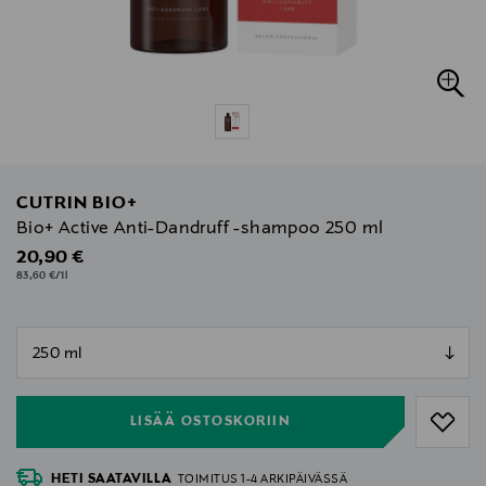
CUTRIN BIO+
Bio+ Active Anti-Dandruff -shampoo 250 ml
Original Price
20,90 €
83,60 €/1l
null
null
LISÄÄ OSTOSKORIIN
HETI SAATAVILLA
TOIMITUS 1-4 ARKIPÄIVÄSSÄ