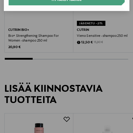
Koko
250 ml
JÄSENETU –21%
Valmistaja
CUTRIN BIO+
CUTRIN
Bio+ Strengthening Shampoo For
Vieno Sensitive -shampoo 250 ml
Cutrin Oy
Women -shampoo 250 ml
Discounted Price
Original Price
12,50 €
15,90 €
Original Price
20,90 €
Valmistajan osoite
Lasikuja 2, 02780, Espoo, Finland
Digitaalinen osoite
LISÄÄ KIINNOSTAVIA
kuluttajapalvelu@cutrin.com
TUOTTEITA