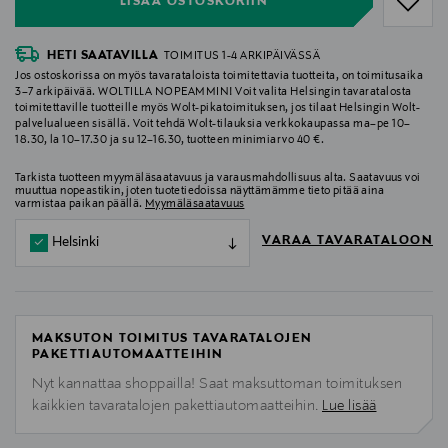
LISÄÄ OSTOSKORIIN
HETI SAATAVILLA
TOIMITUS 1-4 ARKIPÄIVÄSSÄ
Jos ostoskorissa on myös tavarataloista toimitettavia tuotteita, on toimitusaika
3–7 arkipäivää. WOLTILLA NOPEAMMIN! Voit valita Helsingin tavaratalosta
toimitettaville tuotteille myös Wolt-pikatoimituksen, jos tilaat Helsingin Wolt-
palvelualueen sisällä. Voit tehdä Wolt-tilauksia verkkokaupassa ma–pe 10–
18.30, la 10–17.30 ja su 12–16.30, tuotteen minimiarvo 40 €.
Tarkista tuotteen myymäläsaatavuus ja varausmahdollisuus alta. Saatavuus voi
muuttua nopeastikin, joten tuotetiedoissa näyttämämme tieto pitää aina
varmistaa paikan päällä.
Myymäläsaatavuus
VARAA TAVARATALOON
Helsinki
MAKSUTON TOIMITUS TAVARATALOJEN
PAKETTIAUTOMAATTEIHIN
Nyt kannattaa shoppailla! Saat maksuttoman toimituksen
kaikkien tavaratalojen pakettiautomaatteihin.
Lue lisää