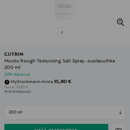
CUTRIN
Muoto Rough Texturizing Salt Spray -suolasuihke
200 ml
20% Alennus
Discounted Price
15,90 €
MyStockmann-hinta
Original Price
19,90 €
Norm.
79,50 €/1l
99,50 €/1l
null
null