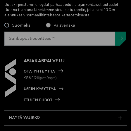
Uutiskirjeestämme löydät parhaat edut ja ajankohtaiset uutuudet.
Uutena tilaajana lähetämme sinulle etukoodin, jolla saat 10 %:n
alennuksen normaalihintaisesta kertaostoksesta.
Suomeksi
På svenska
ASIAKASPALVELU
OTA YHTEYTTÄ
+358 9 1211(pvm/mpm)
USEIN KYSYTTYÄ
ETUJEN EHDOT
NÄYTÄ VALIKKO