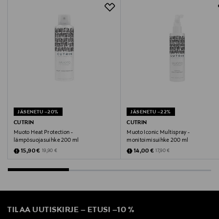
Valmistajan osoite
Lasikuja 2, 02780, Espoo, Finland
Digitaalinen osoite
kuluttajapalvelu@cutrin.com
JÄSENETU –20%
JÄSENETU –22%
CUTRIN
CUTRIN
Muoto Heat Protection -
Muoto Iconic Multispray -
lämpösuojasuihke 200 ml
monitoimisuihke 200 ml
Discounted Price
Discounted Price
Original Price
Original Price
15,90 €
14,00 €
19,90 €
17,90 €
TILAA UUTISKIRJE
–
ETUSI
–
10 %