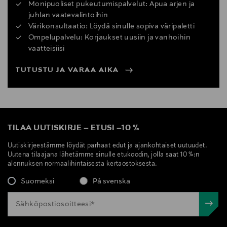
Monipuoliset pukeutumispalvelut: Apua arjen ja
juhlan vaatevalintoihin
Värikonsultaatio: Löydä sinulle sopiva väripaletti
Ompelupalvelu: Korjaukset uusiin ja vanhoihin
vaatteisiisi
TUTUSTU JA VARAA AIKA
TILAA UUTISKIRJE
–
ETUSI
–
10 %
Uutiskirjeestämme löydät parhaat edut ja ajankohtaiset uutuudet.
Uutena tilaajana lähetämme sinulle etukoodin, jolla saat 10 %:n
alennuksen normaalihintaisesta kertaostoksesta.
Suomeksi
På svenska