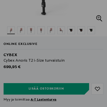
ONLINE EXCLUSIVE
CYBEX
Cybex Anoris T2 i-Size turvaistuin
Original Price
699,95 €
null
null
LISÄÄ OSTOSKORIIN
Myy ja toimittaa
A-T Lastenturva