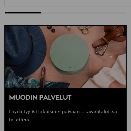
Lisätietoja:
Väri: Plus Peach Pink
Ikä: 15kk - n. 7 -v.
Pituusraja: 76 - 125 cm
Painoraja: max. 21 kg
Mitat: 71 x 44 x 75 cm (pituus x leveys x korkeus)
Paino: 12 kg
Osa Cybex Platinum -mallistoa
Standardi: UN R129/03
MUODIN PALVELUT
Löydä tyylisi jokaiseen päivään – tavarataloissa
tai etänä.