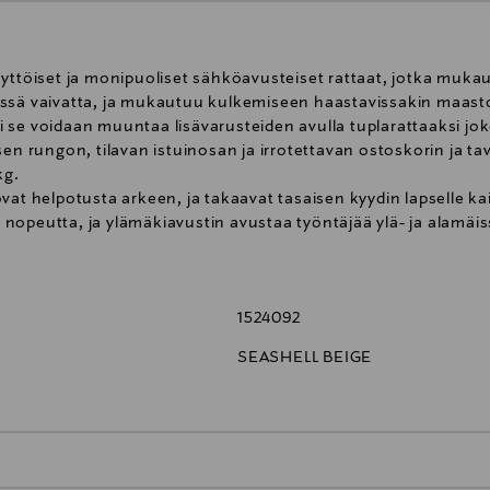
yttöiset ja monipuoliset sähköavusteiset rattaat, jotka mukaut
ssä vaivatta, ja mukautuu kulkemiseen haastavissakin maastoi
i se voidaan muuntaa lisävarusteiden avulla tuplarattaaksi joko e
sen rungon, tilavan istuinosan ja irrotettavan ostoskorin ja t
kg.
vat helpotusta arkeen, ja takaavat tasaisen kyydin lapselle ka
sti nopeutta, ja ylämäkiavustin avustaa työntäjää ylä- ja alam
hankalissakin maastoissa. eGazelle S rattaassa on myös heija
sta rauhoittumaan ja nukahtamaan. Työntöaisassa on helppokä
istaa akun varauksen, sekä kytkeä virran päälle ja pois.
1524092
 pehmeällä jousituksella ja puhkeamattomilla vaahtotäytteisil
SEASHELL BEIGE
ukita kulkemaan suoraan pehmeitä maastoja ajatellen. Työntö
olkaistava jalkajarru takarenkaiden välissä. Kompakti eGazell
 mahdollista kasata myös kahden istuinosan kanssa. Runkoon 
uuttaa kun ratasta käytetään kahden lapsen kanssa.
ko selkä tai kasvot kulkusuuntaa kohti. Istuinosan sa säädet