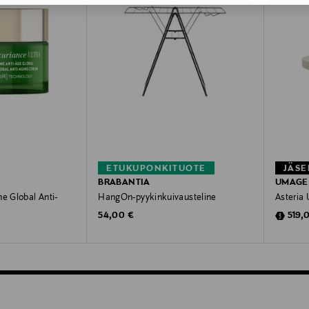
ETUKUPONKITUOTE
JÄSE
BRABANTIA
UMAGE
e Global Anti-
HangOn-pyykinkuivausteline
Asteria 
e
Original Price
Disco
54,00 €
519,