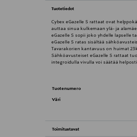
Tuotetiedot
Cybex eGazelle S rattaat ovat helppokä
auttaa sinua kulkemaan ylä- ja alamäe
eGazelle S sopii joko yhdelle lapselle ta
eGazelle S ratas sisältää sähköavustei
Tavarakorien kantavuus on huimat 23
Sähköavusteiset eGazelle S rattaat tuo
integroidulla vivulla voi säätää helpo
matkustaminen on tasaista ja mukavaa 
heijaamaan itsekseen, mikä auttaa la
heijaustoiminnon lisäksi voi myös tark
Tuotenumero
eGazelle S rattaan runko on varustettu
Väri
kääntyvät ja ne voidaan halutessaan l
useaan eri korkeuteen. Rattaassa on p
istuinosan kanssa tai ilman. Ratas on
avulla istuinten korkeutta voidaan m
Toimitustavat
Tilava istuinosa on käännettävissä jo