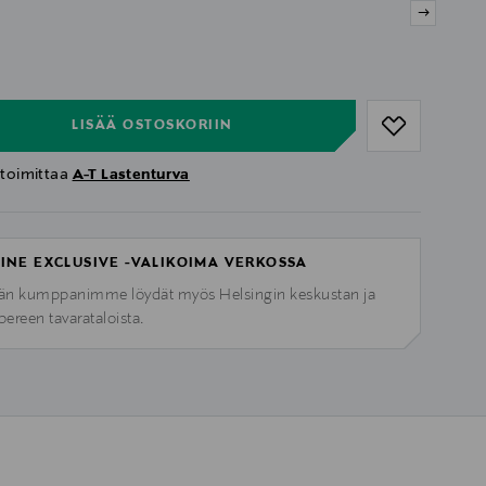
ull
ull
LISÄÄ OSTOSKORIIN
 toimittaa
A-T Lastenturva
INE EXCLUSIVE -VALIKOIMA VERKOSSA
n kumppanimme löydät myös Helsingin keskustan ja
ereen tavarataloista.