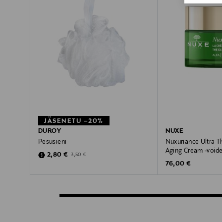
JÄSENETU –20%
DUROY
NUXE
Pesusieni
Nuxuriance Ultra Th
Aging Cream -void
Discounted Price
Original Price
2,80 €
3,50 €
Original Price
76,00 €