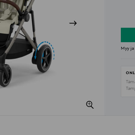
n
n
Myy ja
ONL
Tämä
Tamp