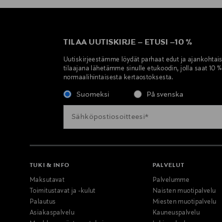
TILAA UUTISKIRJE
–
ETUSI
–
10 %
Uutiskirjeestämme löydät parhaat edut ja ajankohtai
tilaajana lähetämme sinulle etukoodin, jolla saat 10 
normaalihintaisesta kertaostoksesta.
Suomeksi
På svenska
TUKI & INFO
PALVELUT
Maksutavat
Palvelumme
Toimitustavat ja -kulut
Naisten muotipalvelu
Palautus
Miesten muotipalvelu
Asiakaspalvelu
Kauneuspalvelu