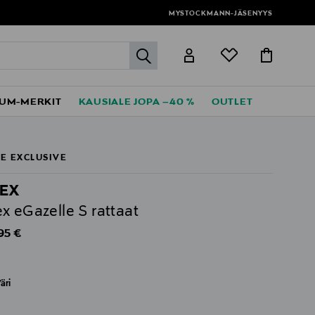
MYSTOCKMANN-JÄSENYYS
label.header.go
UM-MERKIT
KAUSIALE JOPA –40 %
OUTLET
E EXCLUSIVE
EX
x eGazelle S rattaat
al Price
95 €
äri