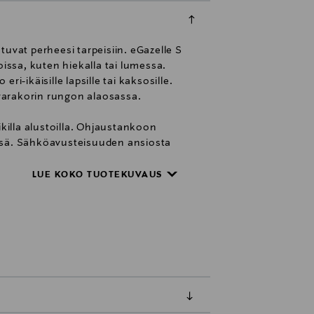
uvat perheesi tarpeisiin. eGazelle S
ssa, kuten hiekalla tai lumessa.
ri-ikäisille lapsille tai kaksosille.
avarakorin rungon alaosassa.
ikilla alustoilla. Ohjaustankoon
äissä. Sähköavusteisuuden ansiosta
ustoiminto, jolloin ratas alkaa
yttöinen ohjauspaneeli, josta
LUE KOKO TUOTEKUVAUS
lä renkailla. Eturenkaat ovat
aisa säätyy teleskooppimaisesti
e S on helppo taitaa kasan joko
on integroituna adapterit joiden
tyä täyteen makuuasentoon ja