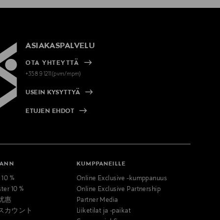
ASIAKASPALVELU
OTA YHTEYTTÄ
+358 9 1211(pvm/mpm)
USEIN KYSYTTYÄ
ETUJEN EHDOT
MANN
KUMPPANEILLE
t 10 %
Online Exclusive -kumppanuus
ster 10 %
Online Exclusive Partnership
优惠
Partner Media
スカウント
Liiketilat ja -paikat