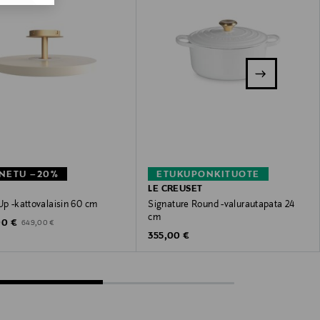
NETU –20%
ETUKUPONKITUOTE
LE CREUSET
Up -kattovalaisin 60 cm
Signature Round -valurautapata 24
cm
unted Price
Original Price
00 €
649,00 €
Original Price
355,00 €