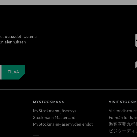
set uutuudet. Uutena
%:n alennuksen
MYSTOCKMANN
VISIT STOCK
MyStockmann-jäsenyys
Visitor discoun
Stockmann Mastercard
Förmån för turi
MyStockmann-jäsenyyden ehdot
游客享受九折
ビジターディ