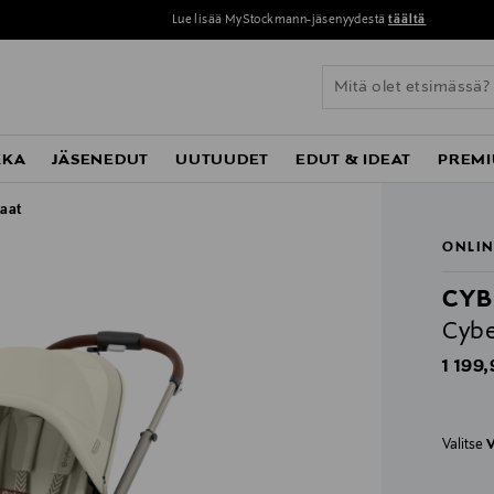
Lue lisää MyStockmann-jäsenyydestä
täältä
KKA
JÄSENEDUT
UUTUUDET
EDUT & IDEAT
PREMI
taat
ONLIN
CYB
Cybe
Origin
1 199,
Valitse
V