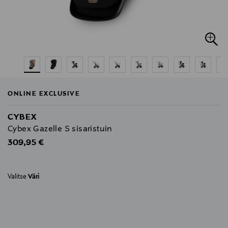
ONLINE EXCLUSIVE
CYBEX
Cybex Gazelle S sisaristuin
Original Price
309,95 €
Valitse
Väri
null
null