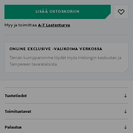
LISÄÄ OSTOSKORIIN
Myy ja toimittaa
A-T Lastenturva
ONLINE EXCLUSIVE -VALIKOIMA VERKOSSA
Tämän kumppanimme löydät myös Helsingin keskustan ja
Tampereen tavarataloista.
Tuotetiedot
Cybex Gazelle S sisaristuimen avulla Gazelle S tai
Toimitustavat
eGazelle S ratasta voidaan käyttää kahden eri ikäisen
tai kahden saman ikäisen lapsen kanssa
Toimitus postiin tai noutopisteeseen
tuplarattaana. Sisaristuin on ominaisuuksiltaan lähes
Palautus
0,00 € – 4,90 €
vastaava kuin Gazelle rattaan mukana tuleva