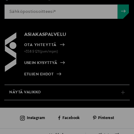
ASIAKASPALVELU
OTA YHTEYTTÄ
+358 9 1211(pvm/mpm)
USEIN KYSYTTYÄ
ETUJEN EHDOT
NÄYTÄ VALIKKO
TUKI & INFO
Instagram
Facebook
Pinterest
AJANKOHTAISTA
PALVELUT