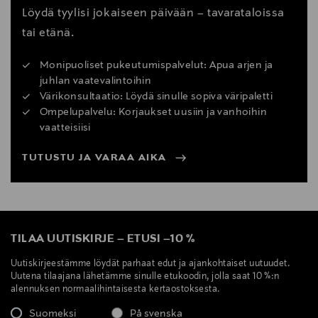
Löydä tyylisi jokaiseen päivään – tavarataloissa
tai etänä.
Monipuoliset pukeutumispalvelut: Apua arjen ja
juhlan vaatevalintoihin
Värikonsultaatio: Löydä sinulle sopiva väripaletti
Ompelupalvelu: Korjaukset uusiin ja vanhoihin
vaatteisiisi
TUTUSTU JA VARAA AIKA
TILAA UUTISKIRJE
–
ETUSI
–
10 %
Uutiskirjeestämme löydät parhaat edut ja ajankohtaiset uutuudet.
Uutena tilaajana lähetämme sinulle etukoodin, jolla saat 10 %:n
alennuksen normaalihintaisesta kertaostoksesta.
Suomeksi
På svenska