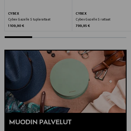
CYBEX
CYBEX
Cybex Gazelle S tuplarattaat
Cybex Gazelle S rattaat
Original Price
Original Price
1 109,90 €
799,95 €
MUODIN PALVELUT