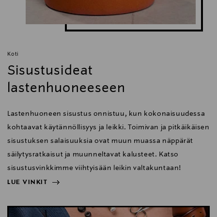
Koti
Sisustusideat
lastenhuoneeseen
Lastenhuoneen sisustus onnistuu, kun kokonaisuudessa
kohtaavat käytännöllisyys ja leikki. Toimivan ja pitkäikäisen
sisustuksen salaisuuksia ovat muun muassa näppärät
säilytysratkaisut ja muunneltavat kalusteet. Katso
sisustusvinkkimme viihtyisään leikin valtakuntaan!
LUE VINKIT
NÄYTÄ VÄHEMMÄN
LUE VINKIT