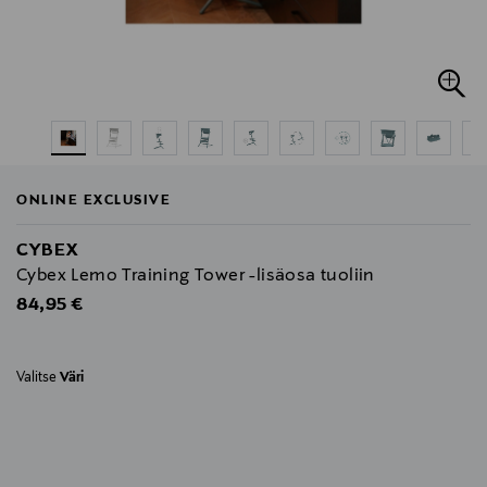
ONLINE EXCLUSIVE
CYBEX
Cybex Lemo Training Tower -lisäosa tuoliin
Original Price
84,95 €
Valitse
Väri
null
null