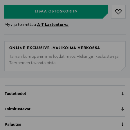
LISÄÄ OSTOSKORIIN
Myy ja toimittaa
A-T Lastenturva
ONLINE EXCLUSIVE -VALIKOIMA VERKOSSA
Tämän kumppanimme löydät myös Helsingin keskustan ja
Tampereen tavarataloista.
Tuotetiedot
Toimitustavat
Cybex Lemo Learning Tower -lisäosan avulla taapero
pääsee samalle tasolle aikuisen kanssa ja turvallisesti
Toimitus postiin tai noutopisteeseen
mukaan perheen yhteisiin askareisiin. Learning Tower
Palautus
0,00 € – 4,90 €
toimii ns. oppimistornina ja se voidaan kiinnittää Cybex