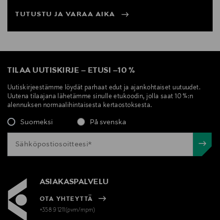
TUTUSTU JA VARAA AIKA
TILAA UUTISKIRJE
–
ETUSI
–
10 %
Uutiskirjeestämme löydät parhaat edut ja ajankohtaiset uutuudet.
Uutena tilaajana lähetämme sinulle etukoodin, jolla saat 10 %:n
alennuksen normaalihintaisesta kertaostoksesta.
Suomeksi
På svenska
ASIAKASPALVELU
OTA YHTEYTTÄ
+358 9 1211(pvm/mpm)