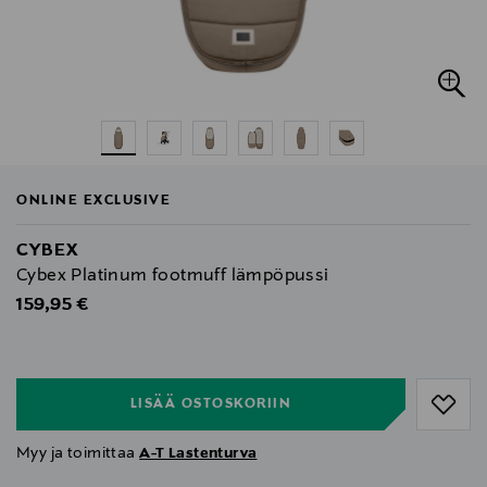
ONLINE EXCLUSIVE
CYBEX
Cybex Platinum footmuff lämpöpussi
Original Price
159,95 €
null
null
LISÄÄ OSTOSKORIIN
Myy ja toimittaa
A-T Lastenturva