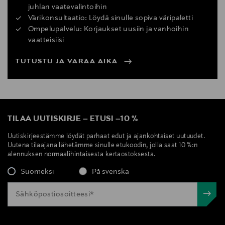
juhlan vaatevalintoihin
Värikonsultaatio: Löydä sinulle sopiva väripaletti
Ompelupalvelu: Korjaukset uusiin ja vanhoihin
vaatteisiisi
TUTUSTU JA VARAA AIKA
TILAA UUTISKIRJE
–
ETUSI
–
10 %
Uutiskirjeestämme löydät parhaat edut ja ajankohtaiset uutuudet.
Uutena tilaajana lähetämme sinulle etukoodin, jolla saat 10 %:n
alennuksen normaalihintaisesta kertaostoksesta.
Suomeksi
På svenska