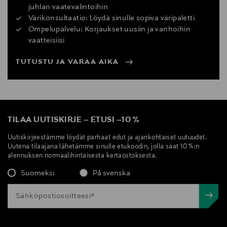
juhlan vaatevalintoihin
Värikonsultaatio: Löydä sinulle sopiva väripaletti
Ompelupalvelu: Korjaukset uusiin ja vanhoihin
vaatteisiisi
TUTUSTU JA VARAA AIKA
TILAA UUTISKIRJE
–
ETUSI
–
10 %
Uutiskirjeestämme löydät parhaat edut ja ajankohtaiset uutuudet.
Uutena tilaajana lähetämme sinulle etukoodin, jolla saat 10 %:n
alennuksen normaalihintaisesta kertaostoksesta.
Suomeksi
På svenska