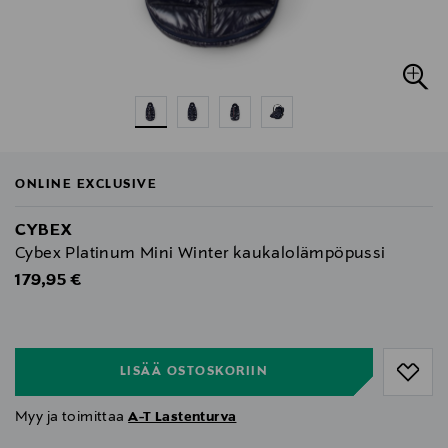
ONLINE EXCLUSIVE
CYBEX
Cybex Platinum Mini Winter kaukalolämpöpussi
Original Price
179,95 €
null
null
LISÄÄ OSTOSKORIIN
Myy ja toimittaa
A-T Lastenturva