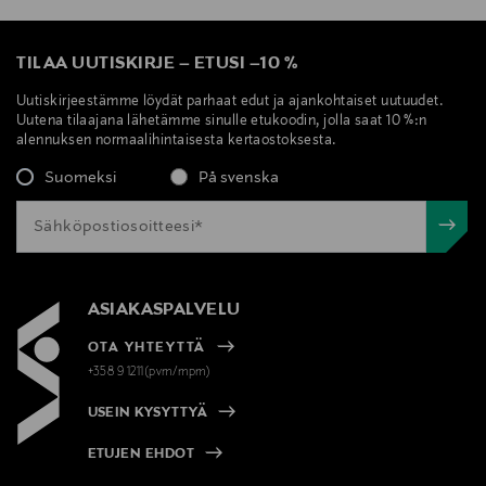
TILAA UUTISKIRJE
–
ETUSI
–
10 %
Uutiskirjeestämme löydät parhaat edut ja ajankohtaiset uutuudet.
Uutena tilaajana lähetämme sinulle etukoodin, jolla saat 10 %:n
alennuksen normaalihintaisesta kertaostoksesta.
Suomeksi
På svenska
ASIAKASPALVELU
OTA YHTEYTTÄ
+358 9 1211(pvm/mpm)
USEIN KYSYTTYÄ
ETUJEN EHDOT