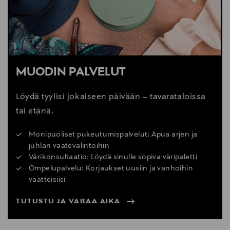
MUODIN PALVELUT
Löydä tyylisi jokaiseen päivään – tavarataloissa
tai etänä.
Monipuoliset pukeutumispalvelut: Apua arjen ja
juhlan vaatevalintoihin
Värikonsultaatio: Löydä sinulle sopiva väripaletti
Ompelupalvelu: Korjaukset uusiin ja vanhoihin
vaatteisiisi
TUTUSTU JA VARAA AIKA