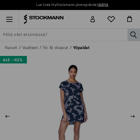
Lue lisää MyStockmann-jäsenyydestä
täältä
Menu
la
ETSI KAIKKI
NAISET
MIEHET
LAPSET
KOTI
KOSMETIIK
Naiset
Vaatteet
Yö- & oloasut
Yöpaidat
ALE –62%