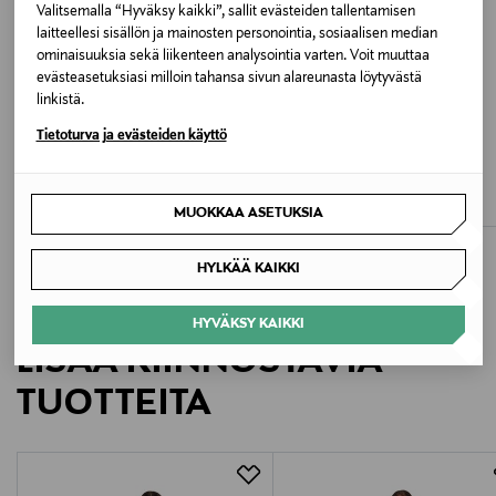
CHERRY BLOSSOM
Valitsemalla “Hyväksy kaikki”, sallit evästeiden tallentamisen
laitteellesi sisällön ja mainosten personointia, sosiaalisen median
ominaisuuksia sekä liikenteen analysointia varten. Voit muuttaa
Valmistusmaa
evästeasetuksiasi milloin tahansa sivun alareunasta löytyvästä
Romania
linkistä.
Tietoturva ja evästeiden käyttö
ALE –60%
ALE –62%
Valmistajan tuotenumero
DAGSMEJAN
DAGSMEJAN
Balace-pyjamapaita
Balance-yömekko
11311194
Discounted Price
Discounted Price
Original Price
Original Price
37,90 €
51,60 €
95,90 €
134,90 €
MUOKKAA ASETUKSIA
Valmistaja
HYLKÄÄ KAIKKI
Dagsmejan Ventures AG
HYVÄKSY KAIKKI
Valmistajan osoite
LISÄÄ KIINNOSTAVIA
Fraumuensterstrasse 27, 8001 Zurich, Switzerland
TUOTTEITA
Digitaalinen osoite
info@dagsmejan.com