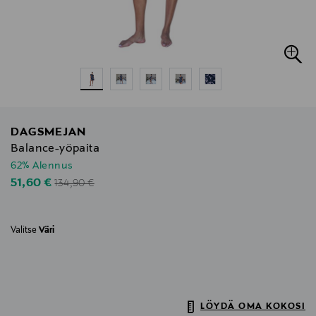
DAGSMEJAN
Balance-yöpaita
62% Alennus
Original Price
Discounted Price
51,60 €
134,90 €
Valitse
Väri
LÖYDÄ OMA KOKOSI