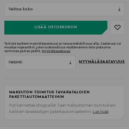
null
null
LISÄÄ OSTOSKORIIN
Tarkista tuotteen myymäläsaatavuus ja varausmahdollisuus alta. Saatavuus voi
muuttua nopeastikin, joten tuotetiedoissa näyttämämme tieto pitää aina
varmistaa paikan päällä.
Myymäläsaatavuus
MYYMÄLÄSAATAVUUS
Helsinki
MAKSUTON TOIMITUS TAVARATALOJEN
PAKETTIAUTOMAATTEIHIN
Nyt kannattaa shoppailla! Saat maksuttoman toimituksen
kaikkien tavaratalojen pakettiautomaatteihin.
Lue lisää