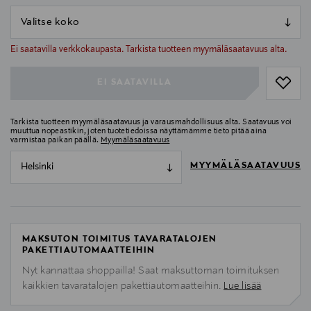
null
null
Ei saatavilla verkkokaupasta. Tarkista tuotteen myymäläsaatavuus alta.
EI SAATAVILLA
Tarkista tuotteen myymäläsaatavuus ja varausmahdollisuus alta. Saatavuus voi
muuttua nopeastikin, joten tuotetiedoissa näyttämämme tieto pitää aina
varmistaa paikan päällä.
Myymäläsaatavuus
MYYMÄLÄSAATAVUUS
Helsinki
MAKSUTON TOIMITUS TAVARATALOJEN
PAKETTIAUTOMAATTEIHIN
Nyt kannattaa shoppailla! Saat maksuttoman toimituksen
kaikkien tavaratalojen pakettiautomaatteihin.
Lue lisää