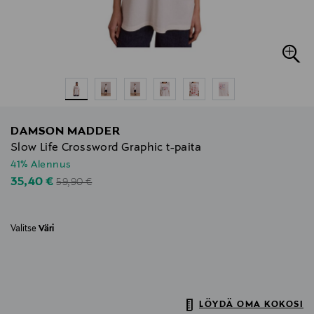
DAMSON MADDER
Slow Life Crossword Graphic t-paita
41% Alennus
Original Price
Discounted Price
35,40 €
59,90 €
Valitse
Väri
LÖYDÄ OMA KOKOSI