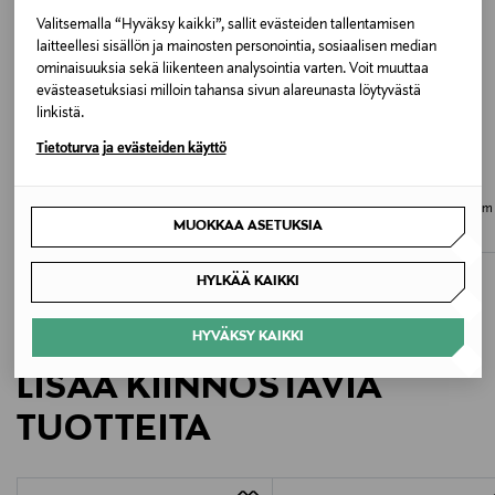
Valitsemalla “Hyväksy kaikki”, sallit evästeiden tallentamisen
OFF WHITE
laitteellesi sisällön ja mainosten personointia, sosiaalisen median
ominaisuuksia sekä liikenteen analysointia varten. Voit muuttaa
Valmistajan tuotenumero
evästeasetuksiasi milloin tahansa sivun alareunasta löytyvästä
linkistä.
SS26-DM-3346
ETUKUPONKITUOTE
Tietoturva ja evästeiden käyttö
OSTA 3 MAKSA 2
ETUKUPONKITUOTE
Valmistaja
NOOM
A+MORE
Caron t-paita
Otriangle Jacquard -huivi 75 x 177 cm
Damson Madder
MUOKKAA ASETUKSIA
Original Price
Original Price
17,90 €
19,90 €
Valmistajan osoite
HYLKÄÄ KAIKKI
Damson Madder, 12 OVAL ROAD, NW1 7DH, London,
GB
HYVÄKSY KAIKKI
LISÄÄ KIINNOSTAVIA
Digitaalinen osoite
TUOTTEITA
info@damsonmadder.com
Avainsanat