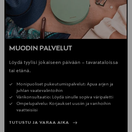
MUODIN PALVELUT
Löydä tyylisi jokaiseen päivään – tavarataloissa
tai etänä.
Monipuoliset pukeutumispalvelut: Apua arjen ja
juhlan vaatevalintoihin
Värikonsultaatio: Löydä sinulle sopiva väripaletti
Ompelupalvelu: Korjaukset uusiin ja vanhoihin
vaatteisiisi
TUTUSTU JA VARAA AIKA