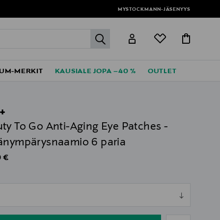
MYSTOCKMANN-JÄSENYYS
label.header.go
UM-MERKIT
KAUSIALE JOPA –40 %
OUTLET
+
ty To Go Anti-Aging Eye Patches -
änympärysnaamio 6 paria
al Price
 €
ull
ull