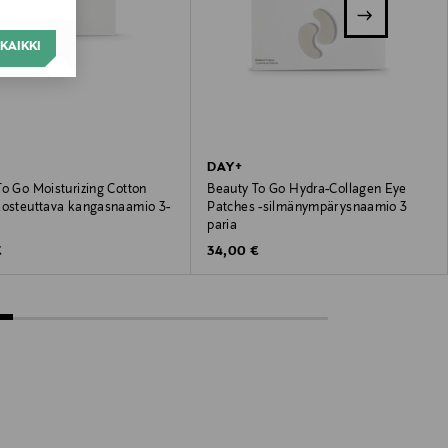
KAIKKI
DAY+
o Go Moisturizing Cotton
Beauty To Go Hydra-Collagen Eye
kosteuttava kangasnaamio 3-
Patches -silmänympärysnaamio 3
paria
 Price
Original Price
€
34,00 €