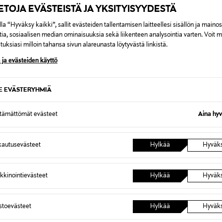
IETOJA EVÄSTEISTÄ JA YKSITYISYYDESTÄ
la “Hyväksy kaikki”, sallit evästeiden tallentamisen laitteellesi sisällön ja maino
tia, sosiaalisen median ominaisuuksia sekä liikenteen analysointia varten. Voit 
0,00 €
uksiasi milloin tahansa sivun alareunasta löytyvästä linkistä.
 ja evästeiden käyttö
inen tilaukseesi. Voit palauttaa tilaamasi tuotteen 30 vuorokauden ku
0,00 € – 4,90 €
lee palauttaa avaamattomissa alkuperäispakkauksissaan ja palautetta
SE EVÄSTERYHMIÄ
ÖS NÄISTÄ
7,90 €–50,00 € kuljetusyhtiöstä ja 
ttämättömät evästeet
Aina hyv
Alk. 6,90 €, kun toimitus on saatavi
autusevästeet
Hylkää
Hyväk
kkinointievästeet
Hylkää
Hyväk
astoevästeet
Hylkää
Hyväk