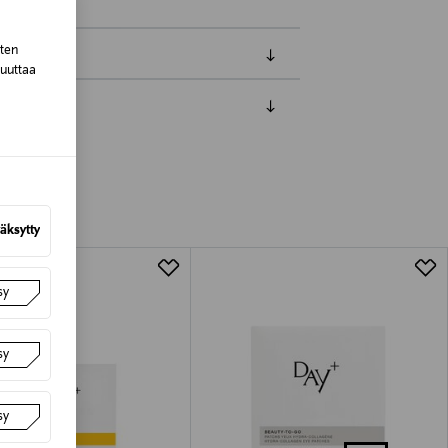
sten
muuttaa
luessa tuotteen vastaanottamisesta.
van tuotteen sinetin tulee olla ehjä.
tuotteen koosta riippuen
äksytty
lla valittuun osoitteeseen.
sy
sy
sy