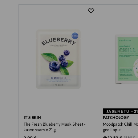
JÄSENETU –2
IT'S SKIN
PATCHOLOGY
The Fresh Blueberry Mask Sheet -
Moodpatch Chill Mo
kasvonaamio 21 g
geelilaput
Original Price
Discounted Pric
Original P
15,90 €