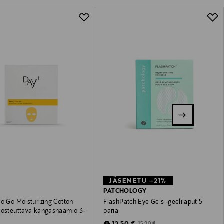
JÄSENETU –21%
PATCHOLOGY
o Go Moisturizing Cotton
FlashPatch Eye Gels -geelilaput 5
kosteuttava kangasnaamio 3-
paria
Discounted Price
Original Price
15,90 €