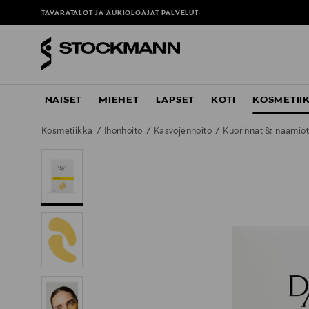
ä
TAVARATALOT JA AUKIOLOAJAT
PALVELUT
NAISET
MIEHET
LAPSET
KOTI
KOSMETII
Kosmetiikka
Ihonhoito
Kasvojenhoito
Kuorinnat & naamio