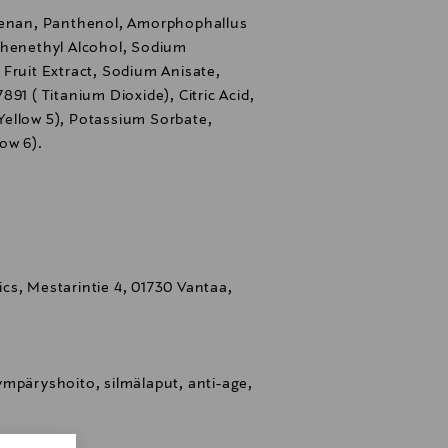
geenan, Panthenol, Amorphophallus
Phenethyl Alcohol, Sodium
Fruit Extract, Sodium Anisate,
91 ( Titanium Dioxide), Citric Acid,
 (Yellow 5), Potassium Sorbate,
ow 6).
cs, Mestarintie 4, 01730 Vantaa,
mpäryshoito, silmälaput, anti-age,