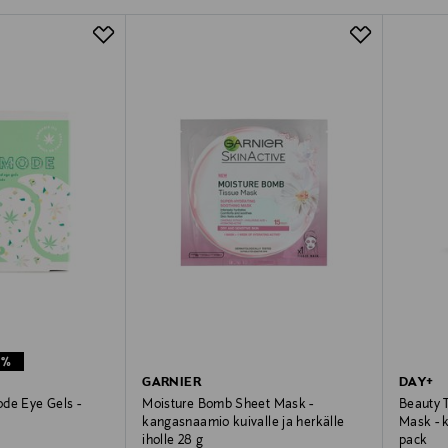
1%
GARNIER
DAY+
de Eye Gels -
Moisture Bomb Sheet Mask -
Beauty T
kangasnaamio kuivalle ja herkälle
Mask - 
iholle 28 g
pack
e
rice