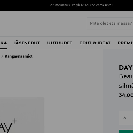
Perustoimitus 0 € yli 120 euron ostoksista!
KKA
JÄSENEDUT
UUTUUDET
EDUT & IDEAT
PREMI
t
Kangasnaamiot
DAY
Beau
silm
Origin
34,00
n
3
n