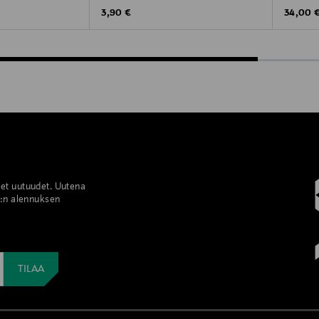
Original Price
Original
3,90 €
34,00 
set uutuudet. Uutena
%:n alennuksen