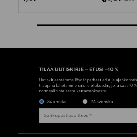
2,90 €
12,50 €
TILAA UUTISKIRJE
–
ETUSI
–
10 %
Uutiskirjeestämme löydät parhaat edut ja ajankohtai
tilaajana lähetämme sinulle etukoodin, jolla saat 10 
normaalihintaisesta kertaostoksesta.
Suomeksi
På svenska