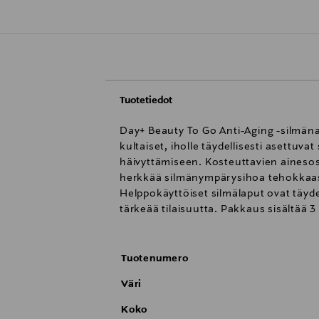
Tuotetiedot
Day+ Beauty To Go Anti-Aging -silmäna
kultaiset, iholle täydellisesti asettu
häivyttämiseen. Kosteuttavien ainesosi
herkkää silmänympärysihoa tehokkaast
Helppokäyttöiset silmälaput ovat täyde
tärkeää tilaisuutta. Pakkaus sisältää 3
Tuotenumero
Väri
Koko