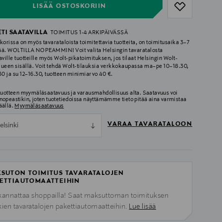
LISÄÄ OSTOSKORIIN
ETI SAATAVILLA
TOIMITUS 1-4 ARKIPÄIVÄSSÄ
korissa on myös tavarataloista toimitettavia tuotteita, on toimitusaika 3–7
ää. WOLTILLA NOPEAMMIN! Voit valita Helsingin tavaratalosta
aville tuotteille myös Wolt-pikatoimituksen, jos tilaat Helsingin Wolt-
lueen sisällä. Voit tehdä Wolt-tilauksia verkkokaupassa ma–pe 10–18.30,
.30 ja su 12–16.30, tuotteen minimiarvo 40 €.
 tuotteen myymäläsaatavuus ja varausmahdollisuus alta. Saatavuus voi
nopeastikin, joten tuotetiedoissa näyttämämme tieto pitää aina varmistaa
äällä.
Myymäläsaatavuus
VARAA TAVARATALOON
elsinki
SUTON TOIMITUS TAVARATALOJEN
ETTIAUTOMAATTEIHIN
kannattaa shoppailla! Saat maksuttoman toimituksen
kien tavaratalojen pakettiautomaatteihin.
Lue lisää