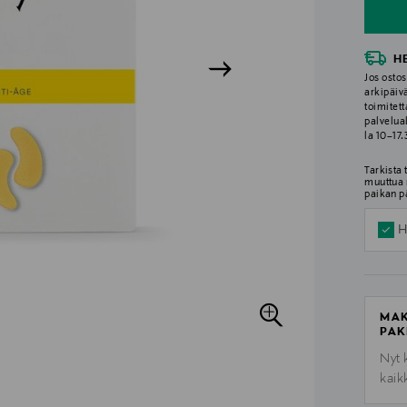
H
Jos ostos
arkipäiv
toimitett
palvelua
la 10–17
Tarkista
muuttua 
paikan p
H
MAK
PAK
Nyt 
kaik