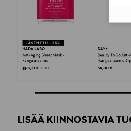
JÄSENETU –26%
HADA LABO
DAY+
Anti-Aging Sheet Mask -
Beauty To Go Anti-
kangasnaamio
-kangasnaamio 3-
Discounted Price
Original Price
Original Price
3,10 €
34,00 €
4,20 €
LISÄÄ KIINNOSTAVIA TU