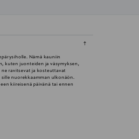
ympärysiholle. Nämä kauniin
ien, kuten juonteiden ja väsymyksen,
 ne ravitsevat ja kosteuttavat
aa sille nuorekkaamman ulkonäön.
seen kiireisenä päivänä tai ennen