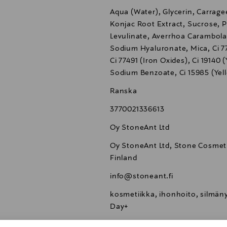
Aqua (Water), Glycerin, Carra
Konjac Root Extract, Sucrose, 
Levulinate, Averrhoa Carambola 
Sodium Hyaluronate, Mica, Ci 778
Ci 77491 (Iron Oxides), Ci 19140
Sodium Benzoate, Ci 15985 (Yell
Ranska
3770021336613
Oy StoneAnt Ltd
Oy StoneAnt Ltd, Stone Cosmeti
Finland
info@stoneant.fi
kosmetiikka, ihonhoito, silmäny
Day+