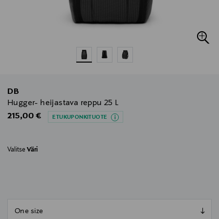
DB
Hugger- heijastava reppu 25 L
Original Price
215,00 €
ETUKUPONKITUOTE
Valitse
Väri
null
null