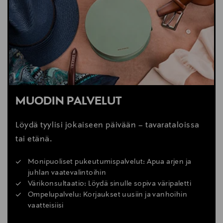
matkareppu, kaupunkireppu, valokuvaaja, ramverk,
cityreppu, laukku, matkalaukku, läppärilaukku,
läppäri, tietokone, tietokonelaukku, reissureppu,
kaupungille, unisex
MUODIN PALVELUT
Löydä tyylisi jokaiseen päivään – tavarataloissa
tai etänä.
Monipuoliset pukeutumispalvelut: Apua arjen ja
juhlan vaatevalintoihin
Värikonsultaatio: Löydä sinulle sopiva väripaletti
Ompelupalvelu: Korjaukset uusiin ja vanhoihin
vaatteisiisi