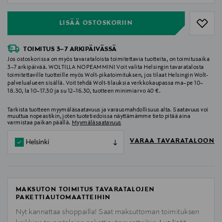
LISÄÄ OSTOSKORIIN
TOIMITUS 3–7 ARKIPÄIVÄSSÄ
Jos ostoskorissa on myös tavarataloista toimitettavia tuotteita, on toimitusaika
3–7 arkipäivää. WOLTILLA NOPEAMMIN! Voit valita Helsingin tavaratalosta
toimitettaville tuotteille myös Wolt-pikatoimituksen, jos tilaat Helsingin Wolt-
palvelualueen sisällä. Voit tehdä Wolt-tilauksia verkkokaupassa ma–pe 10–
18.30, la 10–17.30 ja su 12–16.30, tuotteen minimiarvo 40 €.
Tarkista tuotteen myymäläsaatavuus ja varausmahdollisuus alta. Saatavuus voi
muuttua nopeastikin, joten tuotetiedoissa näyttämämme tieto pitää aina
varmistaa paikan päällä.
Myymäläsaatavuus
VARAA TAVARATALOON
Helsinki
MAKSUTON TOIMITUS TAVARATALOJEN
PAKETTIAUTOMAATTEIHIN
Nyt kannattaa shoppailla! Saat maksuttoman toimituksen