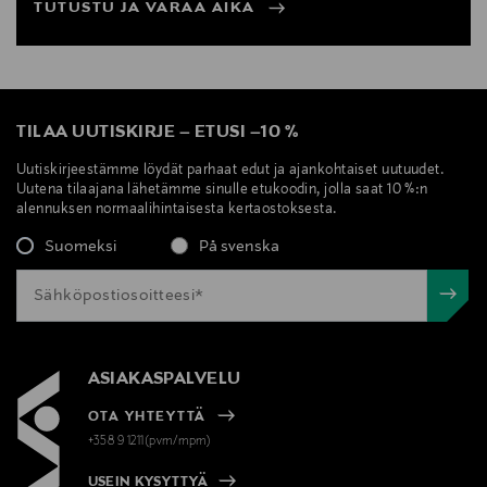
TUTUSTU JA VARAA AIKA
TILAA UUTISKIRJE
–
ETUSI
–
10 %
Uutiskirjeestämme löydät parhaat edut ja ajankohtaiset uutuudet.
Uutena tilaajana lähetämme sinulle etukoodin, jolla saat 10 %:n
alennuksen normaalihintaisesta kertaostoksesta.
Suomeksi
På svenska
ASIAKASPALVELU
OTA YHTEYTTÄ
+358 9 1211(pvm/mpm)
USEIN KYSYTTYÄ