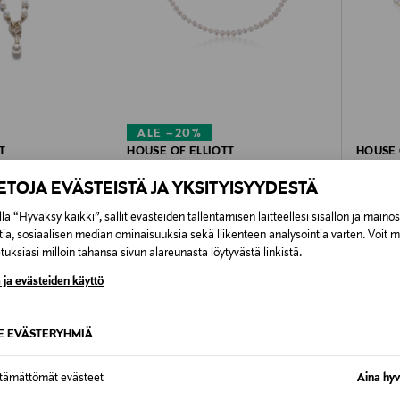
ALE –20%
T
HOUSE OF ELLIOTT
HOUSE 
u
Ava - Kaulakoru
Astrid -
IETOJA EVÄSTEISTÄ JA YKSITYISYYDESTÄ
Discounted Price
Original
ice
Original Price
119,00 €
89,00 
149,00 €
la “Hyväksy kaikki”, sallit evästeiden tallentamisen laitteellesi sisällön ja maino
tia, sosiaalisen median ominaisuuksia sekä liikenteen analysointia varten. Voit 
uksiasi milloin tahansa sivun alareunasta löytyvästä linkistä.
 ja evästeiden käyttö
OTTEITA
SE EVÄSTERYHMIÄ
ttämättömät evästeet
Aina hyv