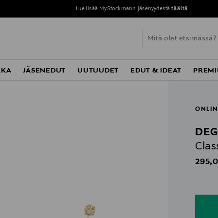
Lue lisää MyStockmann-jäsenyydestä
täältä
KKA
JÄSENEDUT
UUTUUDET
EDUT & IDEAT
PREMI
ONLIN
DEG
Clas
Origin
295,0
n
n