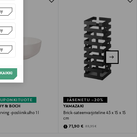
sy
sy
sy
KAIKKI
KUPONKITUOTE
JÄSENETU –20%
OY & BOCH
YAMAZAKI
rving -posliinikulho 1 l
Brick-sateenvarjoteline 43 x 15 x 15
cm
 Price
€
Discounted Price
Original Price
71,90 €
89,95 €