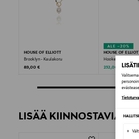
ALE –20%
HOUSE OF ELLIOTT
HOUSE OF ELLIOT
Brooklyn - Kaulakoru
Hooked - Kaulakor
LISÄT
Original Price
Discounted Price
Original Pr
89,00 €
232,00 €
290,00 €
Valitsemal
personoin
evästeaset
Tietoturva
LISÄÄ KIINNOSTAVIA TU
HALLIT
+
Väl