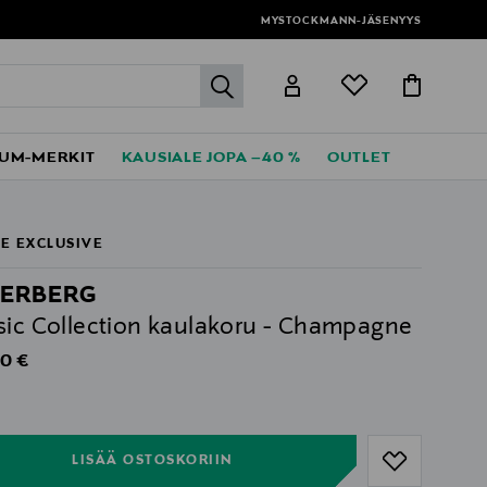
MYSTOCKMANN-JÄSENYYS
label.header.go
UM-MERKIT
KAUSIALE JOPA –40 %
OUTLET
E EXCLUSIVE
ERBERG
sic Collection kaulakoru - Champagne
al Price
0 €
ull
ull
LISÄÄ OSTOSKORIIN