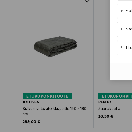
+
Muk
+
Mar
+
Til
ETUKUPONKITUOTE
ETUKUPONKI
JOUTSEN
RENTO
Kulkuri-untuvatorkkupeitto 130 × 190
Saunakauha
cm
Original Price
28,90 €
Original Price
299,00 €