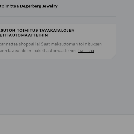
 toimittaa
Degerberg Jewelry
SUTON TOIMITUS TAVARATALOJEN
ETTIAUTOMAATTEIHIN
kannattaa shoppailla! Saat maksuttoman toimituksen
kien tavaratalojen pakettiautomaatteihin.
Lue lisää