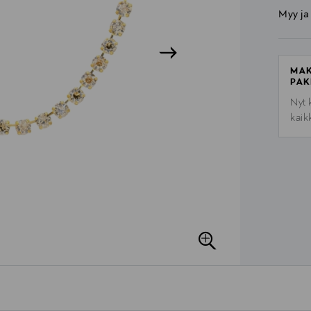
Myy ja
MAK
PAK
Nyt 
kaik