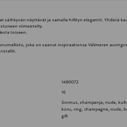
 säihkyvän näyttävät ja samalla hillityn elegantit. Yhdistä k
ostuneen viimeistelty.
desta toiseen.
rumallisto, joka on saanut inspiraationsa Välimeren auringon 
istallit.
. Kokonaispituus 42cm.
sa.
1480072
jyä tai kadmiumia.
koa.
16
Sormus, shampanja, nude, kulta, b
koru, ring, champagne, nude, bei
gift