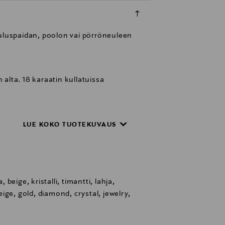
auluspaidan, poolon vai pörröneuleen
alta. 18 karaatin kullatuissa
LUE KOKO TUOTEKUVAUS
eige, kristalli, timantti, lahja,
ge, gold, diamond, crystal, jewelry,