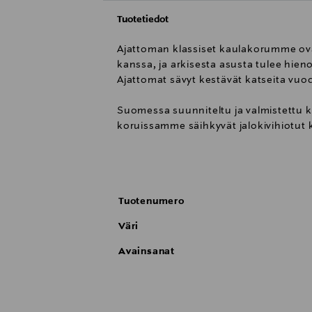
Tuotetiedot
Ajattoman klassiset kaulakorumme ovat
kanssa, ja arkisesta asusta tulee hien
Ajattomat sävyt kestävät katseita vuo
Suomessa suunniteltu ja valmistettu ko
koruissamme säihkyvät jalokivihiotut kr
Mukava istuvuus. Koko säädettävissä
Koru toimitetaan kauniissa korurasias
Tuotenumero
Korumetallimme ei sisällä nikkeliä, lyi
Tilaustuote, toimitusaika noin 2-4 viik
Väri
Avainsanat