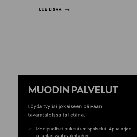
LUE LISÄÄ
LUE LISÄÄ
MUODIN PALVELUT
Löydä tyylisi jokaiseen päivään –
tavarataloissa tai etänä.
Monipuoliset pukeutumispalvelut: Apua arjen
ja juhlan vaatevalintoihin