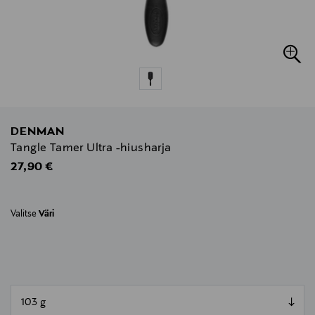
DENMAN
Tangle Tamer Ultra -hiusharja
Original Price
27,90 €
Valitse
Väri
null
null