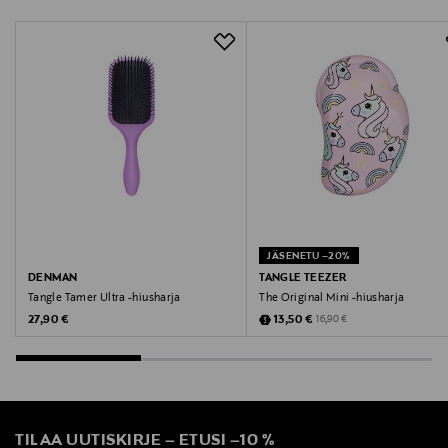
Digitaalinen osoite
info@nordicbeautyimport.com
Avainsanat
takkuharja, selvitysharja
JÄSENETU –20%
DENMAN
TANGLE TEEZER
Tangle Tamer Ultra -hiusharja
The Original Mini -hiusharja
Original Price
Discounted Price
Original Price
27,90 €
13,50 €
16,90 €
TILAA UUTISKIRJE
–
ETUSI
–
10 %