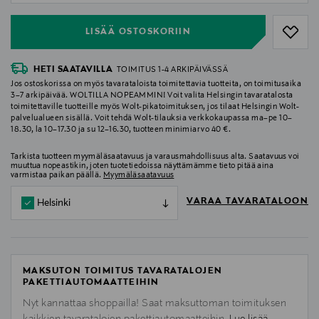
LISÄÄ OSTOSKORIIN
HETI SAATAVILLA
TOIMITUS 1-4 ARKIPÄIVÄSSÄ
Jos ostoskorissa on myös tavarataloista toimitettavia tuotteita, on toimitusaika
3–7 arkipäivää. WOLTILLA NOPEAMMIN! Voit valita Helsingin tavaratalosta
toimitettaville tuotteille myös Wolt-pikatoimituksen, jos tilaat Helsingin Wolt-
palvelualueen sisällä. Voit tehdä Wolt-tilauksia verkkokaupassa ma–pe 10–
18.30, la 10–17.30 ja su 12–16.30, tuotteen minimiarvo 40 €.
Tarkista tuotteen myymäläsaatavuus ja varausmahdollisuus alta. Saatavuus voi
muuttua nopeastikin, joten tuotetiedoissa näyttämämme tieto pitää aina
varmistaa paikan päällä.
Myymäläsaatavuus
VARAA TAVARATALOON
Helsinki
MAKSUTON TOIMITUS TAVARATALOJEN
PAKETTIAUTOMAATTEIHIN
Nyt kannattaa shoppailla! Saat maksuttoman toimituksen