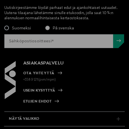
Uutiskirjeestämme löydät parhaat edut ja ajankohtaiset uutuudet.
Uutena tilaajana lähetämme sinulle etukoodin, jolla saat 10 %:n
alennuksen normaalihintaisesta kertaostoksesta.
Suomeksi
På svenska
ASIAKASPALVELU
OTA YHTEYTTÄ
+358 9 1211(pvm/mpm)
USEIN KYSYTTYÄ
ETUJEN EHDOT
NÄYTÄ VALIKKO