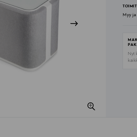
TOIMIT
Myy ja
MAK
PAK
Nyt 
kaik