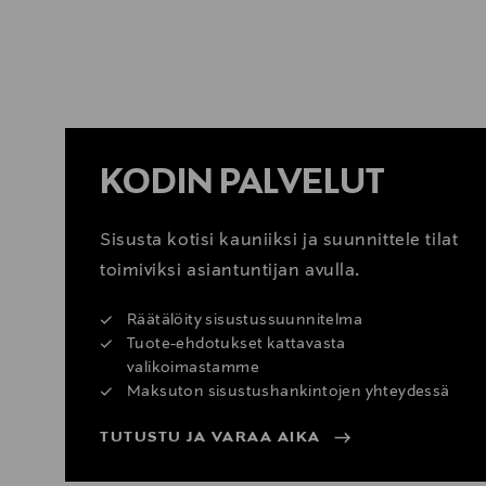
Yhdistelmät
Denon Home 350 voidaan käyttää yhde
KATSO SISUSTUSVINKIT
Denon Home 350 (stereoparina)
Denon Home 150
KODIN PALVELUT
Denon Home 250
Sisusta kotisi kauniiksi ja suunnittele tilat
DHT-S716H sound bar
toimiviksi asiantuntijan avulla.
DSW-1H subwoofer
Räätälöity sisustussuunnitelma
Tuote-ehdotukset kattavasta
Mikä tahansa muu HEOS-teknologialla
valikoimastamme
Maksuton sisustushankintojen yhteydessä
TUTUSTU JA VARAA AIKA
Musiikkilähteet