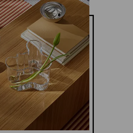
y Free ja Premium, Amazon Music HD,
aiseen musiikkikokoelmaan sopiva
SD 2.8 / 5.6MHz-tiedostot.