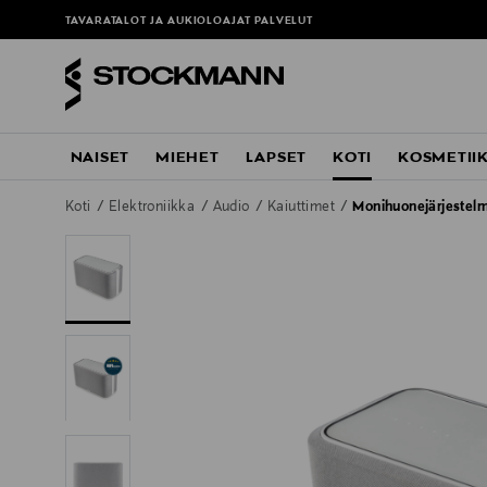
TAVARATALOT JA AUKIOLOAJAT
PALVELUT
NAISET
MIEHET
LAPSET
KOTI
KOSMETII
Koti
Elektroniikka
Audio
Kaiuttimet
Monihuonejärjestel