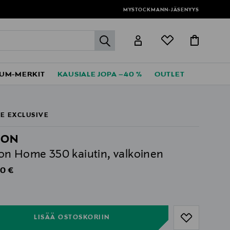
MYSTOCKMANN-JÄSENYYS
label.header.go
UM-MERKIT
KAUSIALE JOPA –40 %
OUTLET
E EXCLUSIVE
NON
n Home 350 kaiutin, valkoinen
al Price
0 €
ull
ull
LISÄÄ OSTOSKORIIN