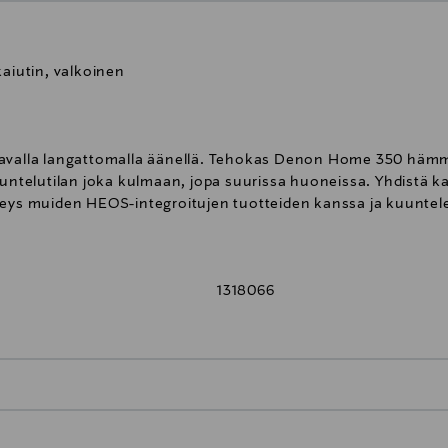
iutin, valkoinen
tavalla langattomalla äänellä. Tehokas Denon Home 350 hämmä
uuntelutilan joka kulmaan, jopa suurissa huoneissa. Yhdistä k
teys muiden HEOS-integroitujen tuotteiden kanssa ja kuuntele 
1318066
 missä tahansa huoneessa haluat Denon Home 350:n avulla. S
sivalintoja vain kevyellä kosketuksella. Koe vaikuttava akustin
0,00 € – 4,90 €