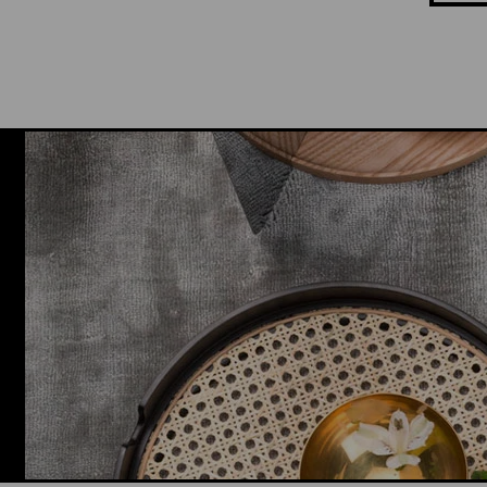
ssä mm. seuraavien tuotteiden kanssa:
 varustettu tuote