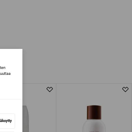
esi niistä milloin haluat, ilman
e 350 -kaiuttimet toimivat
sia komponentteja. Kuuntele jopa
sten
muuttaa
DSW-1H -subwooferiin, jotta voit
äksytty