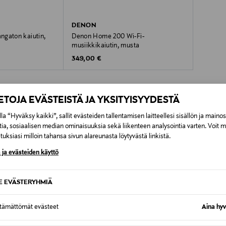
t helposti tallentaa suosikki Internet-radiokanavasi nauttiaks
DENON
ngaton kaiutin,
Denon Home 200 Wi-Fi-
musiikkikaiutin, musta
Original Price
349,00 €
NJÄLJELLÄ
nta HEOS-sovelluksella ja nauti aidosta stereosta. Denon Hom
-Fi-laatuisen kokonaisuuden, ilman suuren järjestelmän lukui
IETOJA EVÄSTEISTÄ JA YKSITYISYYDESTÄ
arkkuudella ja yksityiskohdilla, jonka musiikkisi ansaitsee.
OTTEITA
la “Hyväksy kaikki”, sallit evästeiden tallentamisen laitteellesi sisällön ja maino
tia, sosiaalisen median ominaisuuksia sekä liikenteen analysointia varten. Voit 
uksiasi milloin tahansa sivun alareunasta löytyvästä linkistä.
 ja evästeiden käyttö
 pari Denon Home 350 -kaiuttimia DHT-S716H soundbariin ja 
SE EVÄSTERYHMIÄ
tterielämyksen.
ttämättömät evästeet
Aina hyv