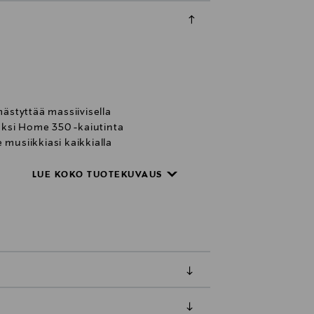
styttää massiivisella
aksi Home 350 -kaiutinta
musiikkiasi kaikkialla
LUE KOKO TUOTEKUVAUS
uoratoista suosikkimusiikkiasi
en suorituskyky, joka perustuu