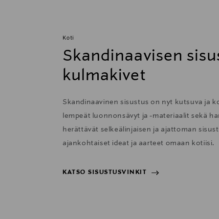
odottamaan kosketustasi, jolloin voit h
Koti
Skandinaavisen sisu
STRIIMAUSTA ILMAN RAJOITTEITAKaikki 
TIDAL, TuneIn, Deezer ja muut Wi-Fi-,
kulmakivet
tunnelma - jopa korkealla resoluutioll
Skandinaavinen sisustus on nyt kutsuva ja 
lempeät luonnonsävyt ja -materiaalit sekä har
Kaiutinjärjestelmä
herättävät selkeälinjaisen ja ajattoman sisu
Diskantti x 2 – 3/4 (20mm) pehmytkalo
ajankohtaiset ideat ja aarteet omaan kotiisi.
Basso-/keskiääni x 2 – 2 (50mm)
KATSO SISUSTUSVINKIT
Subwoofer x 2 – 6 1/2” (165mm)