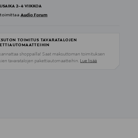
USAIKA 2–4 VIIKKOA
 toimittaa
Audio Forum
SUTON TOIMITUS TAVARATALOJEN
ETTIAUTOMAATTEIHIN
kannattaa shoppailla! Saat maksuttoman toimituksen
kien tavaratalojen pakettiautomaatteihin.
Lue lisää