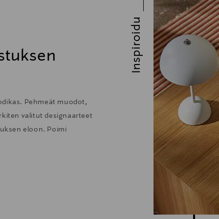
allita Denon Home 350 -kaiutintasi helposti ja aistikkaasti.
Inspiroidu
stuksen
hienot musiikkipalvelut ovat integroituna HEOS:iin: Spotif
 AirPlay 2- tai Bluetooth-yhteyden kautta. Aseta henkilökoht
a, mukaan lukien 192 kHz / 24-bittiset FLAC-, WAV-, ALAC- ja D
kodikas. Pehmeät muodot,
kiten valitut designaarteet
stuksen eloon. Poimi
tti