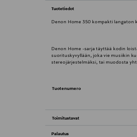
Tuotetiedot
Denon Home 350 kompakti langaton ka
Denon Home -sarja täyttää kodin lois
suorituskyvyllään, joka vie musiikin k
stereojärjestelmäksi, tai muodosta yh
monihuonetoiston avulla.
Tuotenumero
TERVETULOA KOTIIN.
Nauti yksityiskohtaisimmasta äänestä
vaivattomasti ja käytä tallentamiasi e
Toimitustavat
innovaatioon jo yli 110 vuoden ajalta.
Toimitus postiin tai noutopisteeseen
Palautus