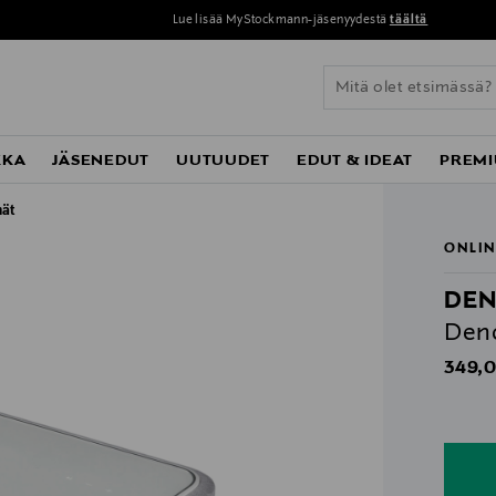
Lue lisää MyStockmann-jäsenyydestä
täältä
KKA
JÄSENEDUT
UUTUUDET
EDUT & IDEAT
PREMI
mät
ONLIN
DE
Deno
Origin
349,0
n
n