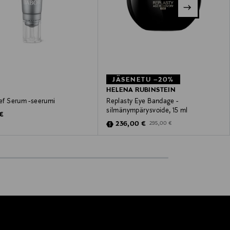
JÄSENETU –20%
HELENA RUBINSTEIN
ief Serum -seerumi
Replasty Eye Bandage -
silmänympärysvoide, 15 ml
 Price
 €
Discounted Price
Original Price
236,00 €
295,00 €