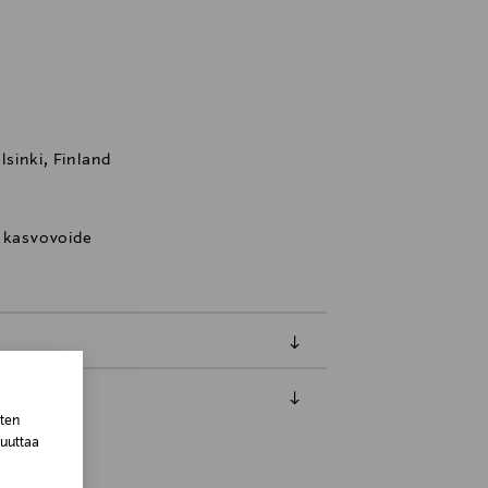
sinki, Finland
, kasvovoide
sten
luessa tuotteen vastaanottamisesta.
muuttaa
van tuotteen sinetin tulee olla ehjä.