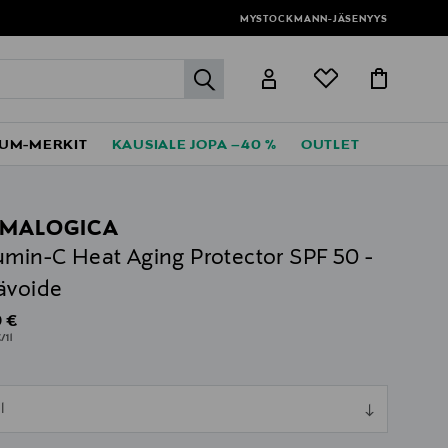
MYSTOCKMANN-JÄSENYYS
label.header.go
UM-MERKIT
KAUSIALE JOPA –40 %
OUTLET
MALOGICA
umin-C Heat Aging Protector SPF 50 -
ävoide
al Price
 €
/1l
ull
l
ull