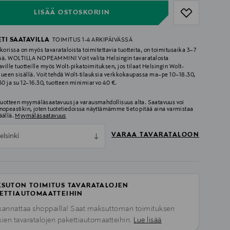
LISÄÄ OSTOSKORIIN
ETI SAATAVILLA
TOIMITUS 1-4 ARKIPÄIVÄSSÄ
korissa on myös tavarataloista toimitettavia tuotteita, on toimitusaika 3–7
ää. WOLTILLA NOPEAMMIN! Voit valita Helsingin tavaratalosta
aville tuotteille myös Wolt-pikatoimituksen, jos tilaat Helsingin Wolt-
lueen sisällä. Voit tehdä Wolt-tilauksia verkkokaupassa ma–pe 10–18.30,
.30 ja su 12–16.30, tuotteen minimiarvo 40 €.
 tuotteen myymäläsaatavuus ja varausmahdollisuus alta. Saatavuus voi
nopeastikin, joten tuotetiedoissa näyttämämme tieto pitää aina varmistaa
äällä.
Myymäläsaatavuus
VARAA TAVARATALOON
elsinki
SUTON TOIMITUS TAVARATALOJEN
ETTIAUTOMAATTEIHIN
kannattaa shoppailla! Saat maksuttoman toimituksen
kien tavaratalojen pakettiautomaatteihin.
Lue lisää