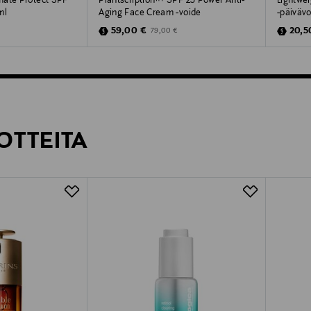
mate Protect SPF
Plantscription™ SPF 25 Power Anti-
Lightwe
ml
Aging Face Cream -voide
-päiväv
Discounted Price
Disco
Original Price
59,00 €
20,5
79,00 €
OTTEITA