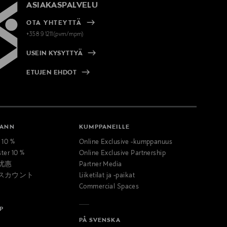
ASIAKASPALVELU
OTA YHTEYTTÄ
+358 9 1211(pvm/mpm)
USEIN KYSYTTYÄ
ETUJEN EHDOT
MANN
KUMPPANEILLE
t 10 %
Online Exclusive -kumppanuus
ster 10 %
Online Exclusive Partnership
优惠
Partner Media
スカウント
Liiketilat ja -paikat
Commercial Spaces
P
PÅ SVENSKA