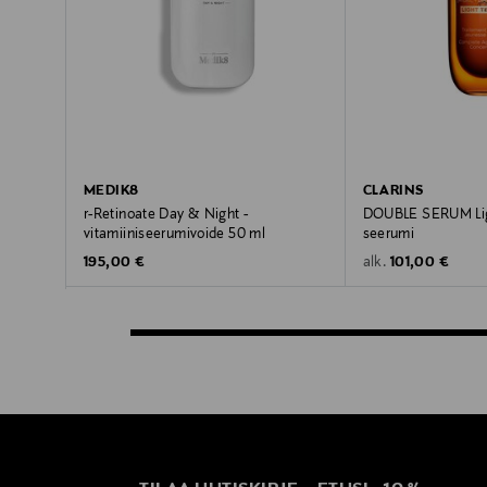
MEDIK8
CLARINS
r-Retinoate Day & Night -
DOUBLE SERUM Ligh
vitamiiniseerumivoide 50 ml
seerumi
Original Price
Original Price
195,00 €
101,00 €
alk.