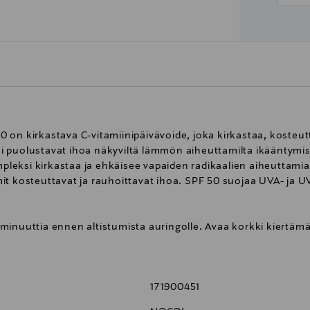
on kirkastava C-vitamiinipäivävoide, joka kirkastaa, kosteutt
 puolustavat ihoa näkyviltä lämmön aiheuttamilta ikääntymis
mpleksi kirkastaa ja ehkäisee vapaiden radikaalien aiheuttamia
somit kosteuttavat ja rauhoittavat ihoa. SPF 50 suojaa UVA- ja U
15 minuuttia ennen altistumista auringolle. Avaa korkki kiertäm
.
171900451