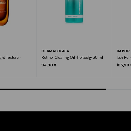
DERMALOGICA
BABOR
t Texture -
Retinol Clearing Oil -hoitoöljy 30 ml
Itch Rel
Original Price
Original
94,90 €
103,90