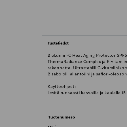
Tuotetiedot
BioLumin-C Heat Aging Protector SPF50 
ThermaRadiance Complex ja E-vitamiini
rakennetta. Ultrastabiili C-vitamiiniko
Bisabololi, allantoiini ja saflori-oleo
Käyttöohjeet:
Levitä runsaasti kasvoille ja kaulalle 
Sulje korkki kiertämällä myötäpäivään
Tuotenumero