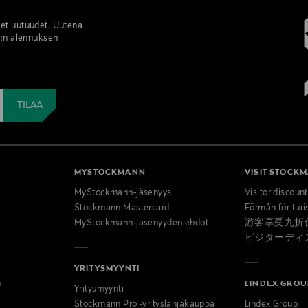
set uutuudet. Uutena
%:n alennuksen
MYSTOCKMANN
VISIT STOCK
MyStockmann-jäsenyys
Visitor discoun
Stockmann Mastercard
Förmån för turi
MyStockmann-jäsenyyden ehdot
游客享受九折
ビジターディ
YRITYSMYYNTI
n
LINDEX GROU
Yritysmyynti
Stockmann Pro -yrityslahjakauppa
Lindex Group