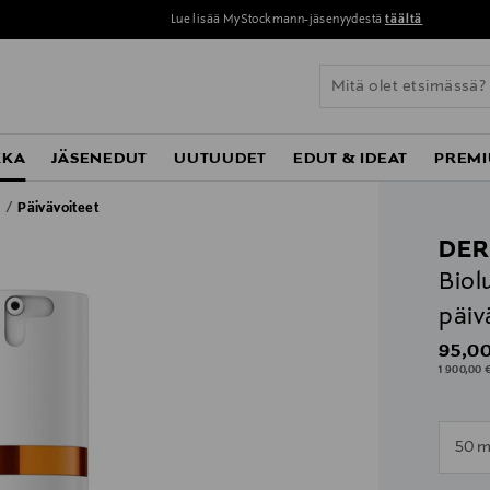
Lue lisää MyStockmann-jäsenyydestä
täältä
KKA
JÄSENEDUT
UUTUUDET
EDUT & IDEAT
PREMI
t
Päivävoiteet
DER
Biol
päiv
Origin
95,00
1 900,00 €
n
50 m
n