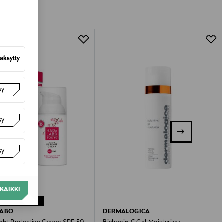
tuotteen koosta riippuen
lla valittuun osoitteeseen.
äksytty
sy
sy
sy
KAIKKI
NETU –21%
LABO
DERMALOGICA