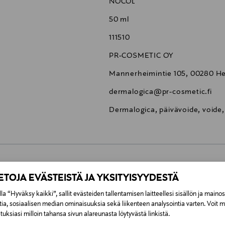
NOCOL
50 ml
111510
PR-COSMETIC OY
Mannerheimintie 105, 00280 Hel
dermalogica@pr-cosmetic.fi
Dermalogica, päivävoide, voide
0,00 €
IETOJA EVÄSTEISTÄ JA YKSITYISYYDESTÄ
la “Hyväksy kaikki”, sallit evästeiden tallentamisen laitteellesi sisällön ja maino
inen tilaukseesi. Voit palauttaa tilaamasi tuotteen 30 vuorokauden ku
0,00 € – 4,90 €
tia, sosiaalisen median ominaisuuksia sekä liikenteen analysointia varten. Voit 
lee palauttaa avaamattomissa alkuperäispakkauksissaan ja palautetta
uksiasi milloin tahansa sivun alareunasta löytyvästä linkistä.