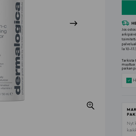
H
Jos ostos
arkipäiv
toimitett
palvelua
la 10–17
Tarkista
muuttua 
paikan p
H
MAK
PAK
Nyt 
kaik