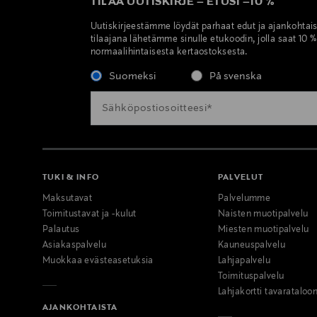
TILAA UUTISKIRJE
–
ETUSI
–
10 %
Uutiskirjeestämme löydät parhaat edut ja ajankohtai
tilaajana lähetämme sinulle etukoodin, jolla saat 10 
normaalihintaisesta kertaostoksesta.
Suomeksi
På svenska
TUKI & INFO
PALVELUT
Maksutavat
Palvelumme
Toimitustavat ja -kulut
Naisten muotipalvelu
Palautus
Miesten muotipalvelu
Asiakaspalvelu
Kauneuspalvelu
Muokkaa evästeasetuksia
Lahjapalvelu
Toimituspalvelu
Lahjakortti tavarataloo
AJANKOHTAISTA