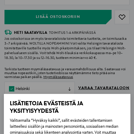
null
LISÄÄ OSTOSKORIIN
HETI SAATAVILLA
TOIMITUS 1-4 ARKIPÄIVÄSSÄ
Jos ostoskorissa on myös tavarataloista toimitettavia tuotteita, on toimitusaika
3–7 arkipäivää. WOLTILLA NOPEAMMIN! Voit valita Helsingin tavaratalosta
toimitettaville tuotteille myös Wolt-pikatoimituksen, jos tilaat Helsingin Wolt-
palvelualueen sisällä. Voit tehdä Wolt-tilauksia verkkokaupassa ma–pe 10–
18.30, la 10–17.30 ja su 12–16.30, tuotteen minimiarvo 40 €.
Tarkista tuotteen myymäläsaatavuus ja varausmahdollisuus alta. Saatavuus voi
muuttua nopeastikin, joten tuotetiedoissa näyttämämme tieto pitää aina
varmistaa paikan päällä.
Myymäläsaatavuus
VARAA TAVARATALOON
Helsinki
LISÄTIETOJA EVÄSTEISTÄ JA
YKSITYISYYDESTÄ
MAKSUTON TOIMITUS TAVARATALOJEN
Valitsemalla “Hyväksy kaikki”, sallit evästeiden tallentamisen
PAKETTIAUTOMAATTEIHIN
laitteellesi sisällön ja mainosten personointia, sosiaalisen median
Nyt kannattaa shoppailla! Saat maksuttoman toimituksen
ominaisuuksia sekä liikenteen analysointia varten. Voit muuttaa