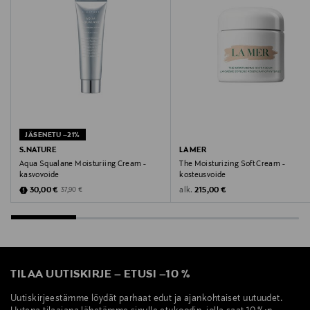
Ihotyyppi
Rasvainen iho
Tuotesarja
Clear Start
JÄSENETU –21%
Väri
S.NATURE
LA MER
Aqua Squalane Moisturiing Cream -
The Moisturizing Soft Cream -
VAR_1
kasvovoide
kosteusvoide
Discounted Price
Original Price
alk.
Original Price
30,00 €
215,00 €
37,90 €
Koko
59 ML
Ainesosaluettelo
TILAA UUTISKIRJE
–
ETUSI
–
10 %
Water/Aqua/Eau, Glycerin, Sodium Hyaluronate,
Carbomer, Caprylhydroxamic Acid, Sodium Hydroxide,
Uutiskirjeestämme löydät parhaat edut ja ajankohtaiset uutuudet.