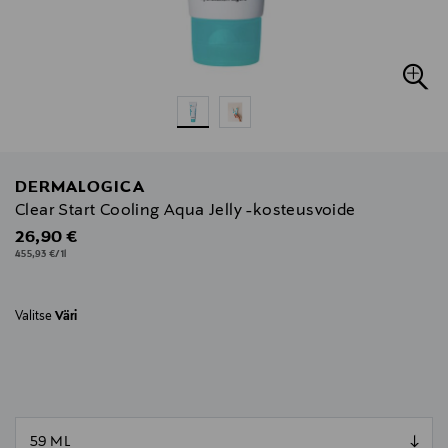
DERMALOGICA
Clear Start Cooling Aqua Jelly -kosteusvoide
Original Price
26,90 €
455,93 €/1l
Valitse
Väri
null