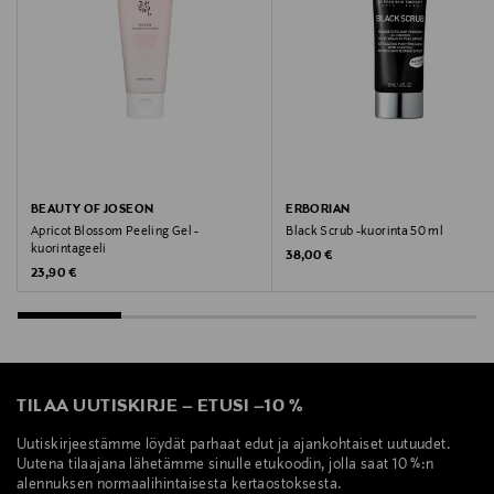
Lecithin, Caprylyl Glycol, Oleyl Alcohol, Triolein,
Caprylic/Capric Triglyceride, Oleic Acid, Ethoxydiglycol,
Cholesterol, Trehalose, Polyquaternium-51,
Maltodextrin, Ethyl Acetate, Caprylhydroxamic Acid,
1,2-Hexanediol, Polyacrylate Crosspolymer-6, Stearic
Acid, Gamma-Undecalactone.
Valmistusmaa
BEAUTY OF JOSEON
ERBORIAN
Apricot Blossom Peeling Gel -
Black Scrub -kuorinta 50 ml
Yhdysvallat
kuorintageeli
Original Price
38,00 €
Original Price
23,90 €
Valmistajan tuotenumero
111461
Valmistaja
TILAA UUTISKIRJE
–
ETUSI
–
10 %
PR-COSMETIC OY
Uutiskirjeestämme löydät parhaat edut ja ajankohtaiset uutuudet.
Uutena tilaajana lähetämme sinulle etukoodin, jolla saat 10 %:n
Valmistajan osoite
alennuksen normaalihintaisesta kertaostoksesta.