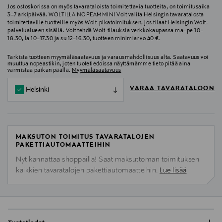
Jos ostoskorissa on myös tavarataloista toimitettavia tuotteita, on toimitusaika
3–7 arkipäivää. WOLTILLA NOPEAMMIN! Voit valita Helsingin tavaratalosta
toimitettaville tuotteille myös Wolt-pikatoimituksen, jos tilaat Helsingin Wolt-
palvelualueen sisällä. Voit tehdä Wolt-tilauksia verkkokaupassa ma–pe 10–
18.30, la 10–17.30 ja su 12–16.30, tuotteen minimiarvo 40 €.
Tarkista tuotteen myymäläsaatavuus ja varausmahdollisuus alta. Saatavuus voi
muuttua nopeastikin, joten tuotetiedoissa näyttämämme tieto pitää aina
varmistaa paikan päällä.
Myymäläsaatavuus
VARAA TAVARATALOON
Helsinki
MAKSUTON TOIMITUS TAVARATALOJEN
PAKETTIAUTOMAATTEIHIN
Nyt kannattaa shoppailla! Saat maksuttoman toimituksen
kaikkien tavaratalojen pakettiautomaatteihin.
Lue lisää