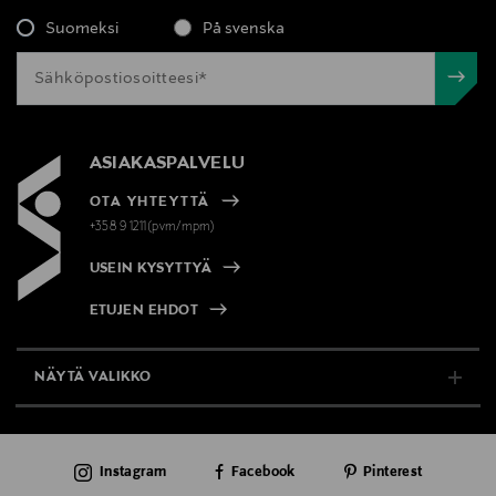
Mannerheimintie 105, 00280 Helsinki, Finland
Suomeksi
På svenska
Digitaalinen osoite
dermalogica@pr-cosmetic.fi
ASIAKASPALVELU
Avainsanat
Dermalogica, kuorinta
OTA YHTEYTTÄ
+358 9 1211(pvm/mpm)
USEIN KYSYTTYÄ
ETUJEN EHDOT
NÄYTÄ VALIKKO
TUKI & INFO
Instagram
Facebook
Pinterest
AJANKOHTAISTA