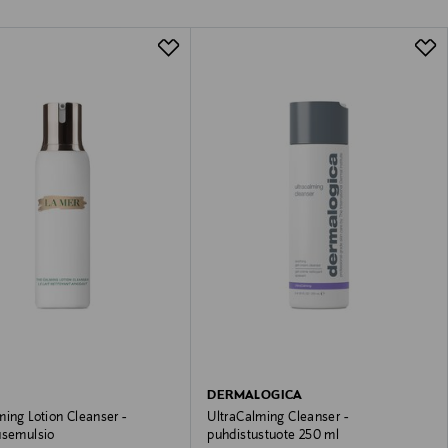
DERMALOGICA
ing Lotion Cleanser -
UltraCalming Cleanser -
usemulsio
puhdistustuote 250 ml