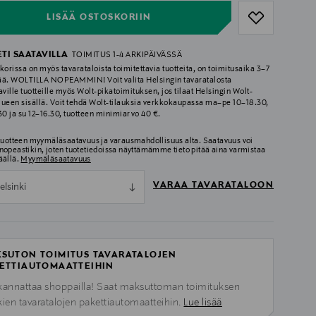
LISÄÄ OSTOSKORIIN
ETI SAATAVILLA
TOIMITUS 1-4 ARKIPÄIVÄSSÄ
korissa on myös tavarataloista toimitettavia tuotteita, on toimitusaika 3–7
ää. WOLTILLA NOPEAMMIN! Voit valita Helsingin tavaratalosta
aville tuotteille myös Wolt-pikatoimituksen, jos tilaat Helsingin Wolt-
lueen sisällä. Voit tehdä Wolt-tilauksia verkkokaupassa ma–pe 10–18.30,
.30 ja su 12–16.30, tuotteen minimiarvo 40 €.
 tuotteen myymäläsaatavuus ja varausmahdollisuus alta. Saatavuus voi
nopeastikin, joten tuotetiedoissa näyttämämme tieto pitää aina varmistaa
äällä.
Myymäläsaatavuus
VARAA TAVARATALOON
elsinki
SUTON TOIMITUS TAVARATALOJEN
ETTIAUTOMAATTEIHIN
kannattaa shoppailla! Saat maksuttoman toimituksen
kien tavaratalojen pakettiautomaatteihin.
Lue lisää