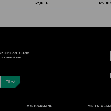
Original Price
Original
32,00 €
125,00 
set uutuudet. Uutena
%:n alennuksen
MYSTOCKMANN
VISIT STOCK