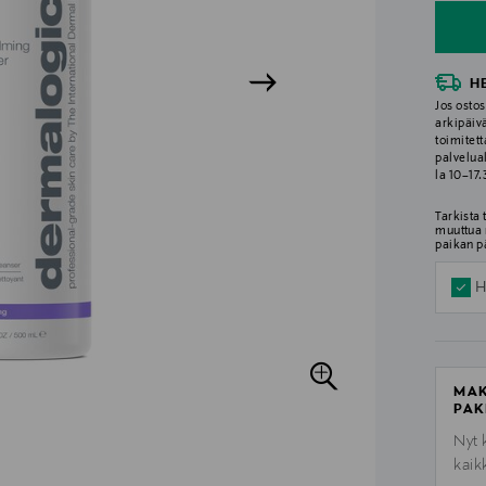
H
Jos ostos
arkipäiv
toimitett
palvelua
la 10–17
Tarkista
muuttua 
paikan p
H
MAK
PAK
Nyt 
kaik