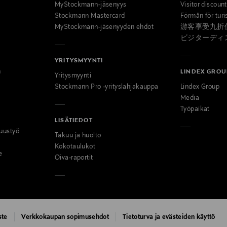
MyStockmann-jäsenyys
Visitor discoun
Stockmann Mastercard
Förmån för turi
MyStockmann-jäsenyyden ehdot
游客享受九折
ビジターディ
YRITYSMYYNTI
n
LINDEX GROU
Yritysmyynti
Stockmann Pro -yrityslahjakauppa
Lindex Group
Media
Työpaikat
LISÄTIEDOT
uustyö
Takuu ja huolto
Kokotaulukot
e
Oiva-raportit
ste
Verkkokaupan sopimusehdot
Tietoturva ja evästeiden käyttö