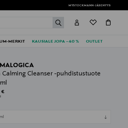
MYSTOCKMANN-JÄSENYYS
label.header.go
UM-MERKIT
KAUSIALE JOPA –40 %
OUTLET
MALOGICA
a Calming Cleanser -puhdistustuote
 ml
al Price
 €
l
ull
ml
ull