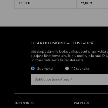
Original Price
Original Price
10,50 €
32,00 €
TILAA UUTISKIRJE
–
ETUSI
–
10 %
Uutiskirjeestämme löydät parhaat edut ja ajankohtai
tilaajana lähetämme sinulle etukoodin, jolla saat 10 
normaalihintaisesta kertaostoksesta.
Suomeksi
På svenska
TUKI & INFO
PALVELUT