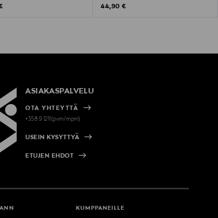
 Price
Original Price
€
44,90 €
ASIAKASPALVELU
OTA YHTEYTTÄ
+358 9 1211(pvm/mpm)
USEIN KYSYTTYÄ
ETUJEN EHDOT
MANN
KUMPPANEILLE