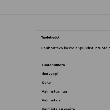
Tuotetiedot
Rauhoittava kasvojenpuhdistustuote p
Tuotenumero
Ihotyyppi
Koko
Valmistusmaa
Valmistaja
Valmistajan osoite