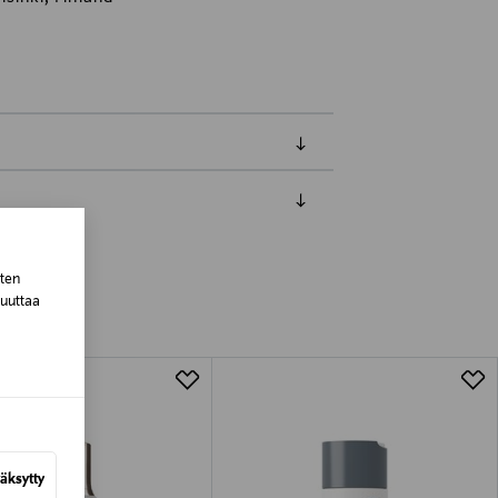
luessa tuotteen vastaanottamisesta.
van tuotteen sinetin tulee olla ehjä.
sten
muuttaa
tuotteen koosta riippuen
lla valittuun osoitteeseen.
äksytty