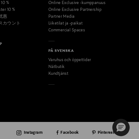
t 10 %
Online Exclusive -kumppanuus
ster 10 %
Online Exclusive Partnership
优惠
Partner Media
スカウント
Liiketilat ja -paikat
Commercial Spaces
P
PÅ SVENSKA
Varuhus och öppettider
Nätbutik
Kundtjänst
Instagram
Facebook
Pinterest