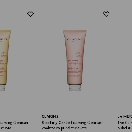
CLARINS
LA MER
oaming Cleanser -
Soothing Gentle Foaming Cleanser -
The Calm
ustuote
vaahtoava puhdistustuote
puhdist