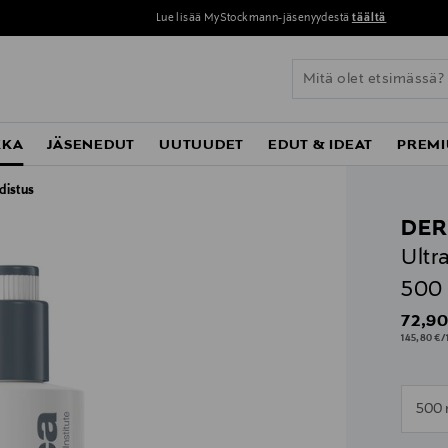
Lue lisää MyStockmann-jäsenyydestä
täältä
KKA
JÄSENEDUT
UUTUUDET
EDUT & IDEAT
PREMI
distus
DER
Ultr
500
Origin
72,90
145,80 €/1
n
500 
n