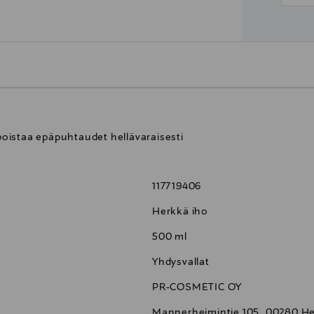
oistaa epäpuhtaudet hellävaraisesti
117719406
Herkkä iho
500 ml
Yhdysvallat
PR-COSMETIC OY
Mannerheimintie 105, 00280 Hel