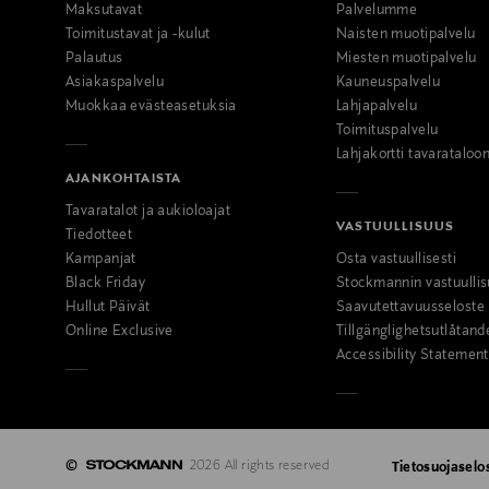
Maksutavat
Palvelumme
Toimitustavat ja -kulut
Naisten muotipalvelu
Palautus
Miesten muotipalvelu
Asiakaspalvelu
Kauneuspalvelu
Muokkaa evästeasetuksia
Lahjapalvelu
Toimituspalvelu
Lahjakortti tavarataloo
AJANKOHTAISTA
Tavaratalot ja aukioloajat
VASTUULLISUUS
Tiedotteet
Kampanjat
Osta vastuullisesti
Black Friday
Stockmannin vastuullis
Hullut Päivät
Saavutettavuusseloste
Online Exclusive
Tillgänglighetsutlåtand
Accessibility Statement
©
2026 All rights reserved
Tietosuojaselo