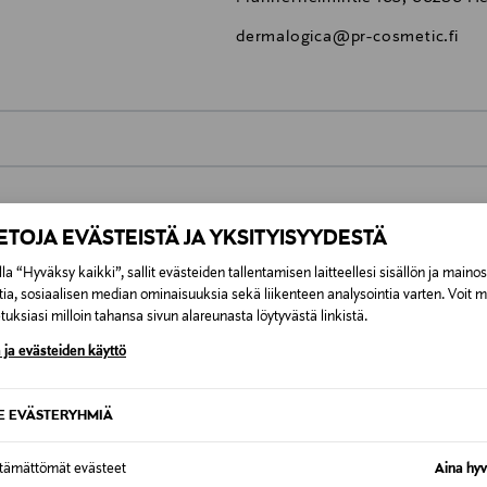
dermalogica@pr-cosmetic.fi
0,00 €
inen tilaukseesi. Voit palauttaa tilaamasi tuotteen 30 vuorokauden ku
IETOJA EVÄSTEISTÄ JA YKSITYISYYDESTÄ
0,00 € – 4,90 €
lee palauttaa avaamattomissa alkuperäispakkauksissaan ja palautetta
la “Hyväksy kaikki”, sallit evästeiden tallentamisen laitteellesi sisällön ja maino
ÖS NÄISTÄ
tia, sosiaalisen median ominaisuuksia sekä liikenteen analysointia varten. Voit 
7,90 €–50,00 € kuljetusyhtiöstä ja 
uksiasi milloin tahansa sivun alareunasta löytyvästä linkistä.
 ja evästeiden käyttö
Alk. 6,90 €, kun toimitus on saatavi
SE EVÄSTERYHMIÄ
ttämättömät evästeet
Aina hyv