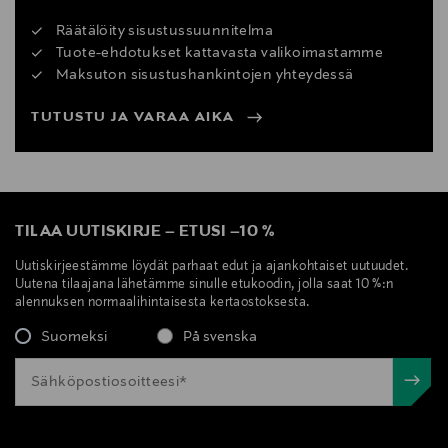
Räätälöity sisustussuunnitelma
Tuote-ehdotukset kattavasta valikoimastamme
Maksuton sisustushankintojen yhteydessä
TUTUSTU JA VARAA AIKA
TILAA UUTISKIRJE
–
ETUSI
–
10 %
Uutiskirjeestämme löydät parhaat edut ja ajankohtaiset uutuudet.
Uutena tilaajana lähetämme sinulle etukoodin, jolla saat 10 %:n
alennuksen normaalihintaisesta kertaostoksesta.
Suomeksi
På svenska