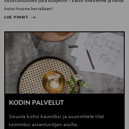
sisustussuosikit joka budjettiin – katso vinkkimme ja väritä
kotisi huone kerrallaan!
LUE VINKIT
NÄYTÄ VÄHEMMÄN
LUE VINKIT
KODIN PALVELUT
Sisusta kotisi kauniiksi ja suunnittele tilat
toimiviksi asiantuntijan avulla.