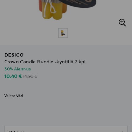
DESICO
Crown Candle Bundle -kynttilä 7 kpl
30% Alennus
Original Price
Discounted Price
10,40 €
14,90 €
Valitse
Väri