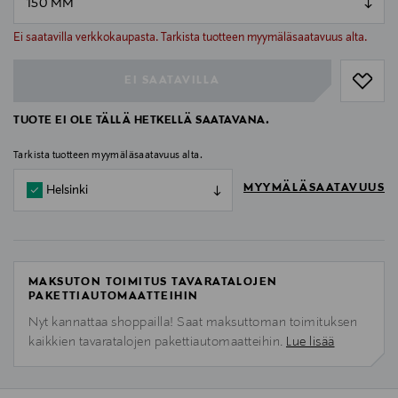
null
null
Ei saatavilla verkkokaupasta. Tarkista tuotteen myymäläsaatavuus alta.
EI SAATAVILLA
TUOTE EI OLE TÄLLÄ HETKELLÄ SAATAVANA.
Tarkista tuotteen myymäläsaatavuus alta.
MYYMÄLÄSAATAVUUS
Helsinki
MAKSUTON TOIMITUS TAVARATALOJEN
PAKETTIAUTOMAATTEIHIN
Nyt kannattaa shoppailla! Saat maksuttoman toimituksen
kaikkien tavaratalojen pakettiautomaatteihin.
Lue lisää