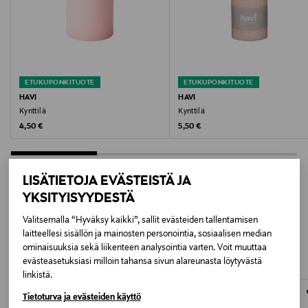
YELLOW-ORANGE SPRING MIX
Koko
150 MM
ETUKUPONKITUOTE
ETUKUPONKITUOTE
Valmistusmaa
HAVI
HAVI
Kynttilä
Kynttilä
Suomi
Original Price
Original Price
4,50 €
5,50 €
Valmistajan tuotenumero
912207
LISÄTIETOJA EVÄSTEISTÄ JA
YKSITYISYYDESTÄ
Valmistaja
LISÄÄ KIINNOSTAVIA
Valitsemalla “Hyväksy kaikki”, sallit evästeiden tallentamisen
Desico Oy Ab
laitteellesi sisällön ja mainosten personointia, sosiaalisen median
TUOTTEITA
ominaisuuksia sekä liikenteen analysointia varten. Voit muuttaa
evästeasetuksiasi milloin tahansa sivun alareunasta löytyvästä
Valmistajan osoite
linkistä.
Desico Oy Ab, Isidorintie 4, 10470 Fiskars, Finland
Tietoturva ja evästeiden käyttö