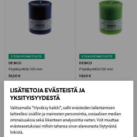
Paloaika
50 h
Väri
SUN
Koko
ETUKUPONKITUOTE
ETUKUPONKITUOTE
DESICO
DESICO
100 mm
Pöytäkynttilä 100 mm
Pöytäkynttilä 100 mm
Original Price
Original Price
10,50 €
10,50 €
Valmistusmaa
LISÄTIETOJA EVÄSTEISTÄ JA
Suomi
YKSITYISYYDESTÄ
Valmistajan tuotenumero
Valitsemalla “Hyväksy kaikki”, sallit evästeiden tallentamisen
laitteellesi sisällön ja mainosten personointia, sosiaalisen median
LISÄÄ KIINNOSTAVIA
109100
ominaisuuksia sekä liikenteen analysointia varten. Voit muuttaa
evästeasetuksiasi milloin tahansa sivun alareunasta löytyvästä
TUOTTEITA
Valmistaja
linkistä.