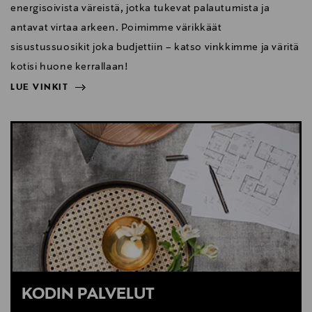
energisoivista väreistä, jotka tukevat palautumista ja
antavat virtaa arkeen. Poimimme värikkäät
sisustussuosikit joka budjettiin – katso vinkkimme ja väritä
kotisi huone kerrallaan!
LUE VINKIT
NÄYTÄ VÄHEMMÄN
LUE VINKIT
KODIN PALVELUT