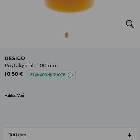
DESICO
Pöytäkynttilä 100 mm
Original Price
10,50 €
ETUKUPONKITUOTE
Valitse
Väri
null
null