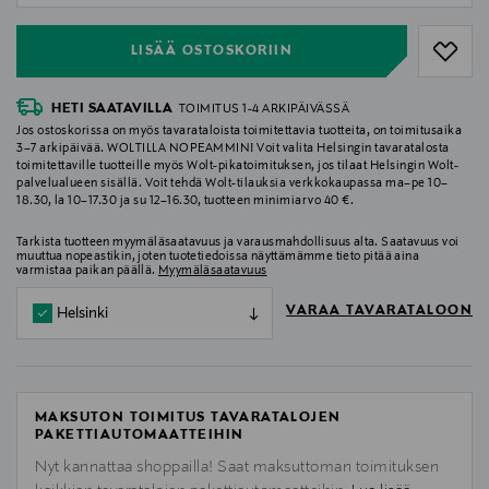
LISÄÄ OSTOSKORIIN
HETI SAATAVILLA
TOIMITUS 1-4 ARKIPÄIVÄSSÄ
Jos ostoskorissa on myös tavarataloista toimitettavia tuotteita, on toimitusaika
3–7 arkipäivää. WOLTILLA NOPEAMMIN! Voit valita Helsingin tavaratalosta
toimitettaville tuotteille myös Wolt-pikatoimituksen, jos tilaat Helsingin Wolt-
palvelualueen sisällä. Voit tehdä Wolt-tilauksia verkkokaupassa ma–pe 10–
18.30, la 10–17.30 ja su 12–16.30, tuotteen minimiarvo 40 €.
Tarkista tuotteen myymäläsaatavuus ja varausmahdollisuus alta. Saatavuus voi
muuttua nopeastikin, joten tuotetiedoissa näyttämämme tieto pitää aina
varmistaa paikan päällä.
Myymäläsaatavuus
VARAA TAVARATALOON
Helsinki
MAKSUTON TOIMITUS TAVARATALOJEN
PAKETTIAUTOMAATTEIHIN
Nyt kannattaa shoppailla! Saat maksuttoman toimituksen