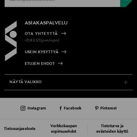
ASIAKASPALVELU
OTA YHTEYTTÄ
+358 9 1211(pvm/mpm)
USEIN KYSYTTYÄ
ETUJEN EHDOT
NÄYTÄ VALIKKO
TUKI & INFO
Instagram
Facebook
Pinterest
AJANKOHTAISTA
PALVELUT
Verkkokaupan
Tietoturva ja
Tietosuojaseloste
sopimusehdot
evästeiden käyttö