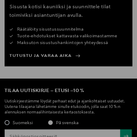
Sisusta kotisi kauniiksi ja suunnittele tilat
toimiviksi asiantuntijan avulla.
Räätälöity sisustussuunnitelma
Tuote-ehdotukset kattavasta valikoimastamme
Maksuton sisustushankintojen yhteydessä
TUTUSTU JA VARAA AIKA
TILAA UUTISKIRJE
–
ETUSI
–
10 %
Uutiskirjeestämme löydät parhaat edut ja ajankohtaiset uutuudet.
Uutena tilaajana lähetämme sinulle etukoodin, jolla saat 10 %:n
alennuksen normaalihintaisesta kertaostoksesta.
Suomeksi
På svenska