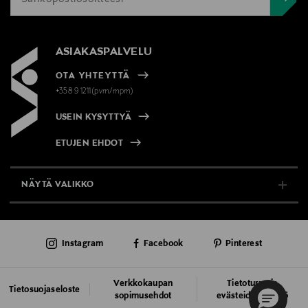
ASIAKASPALVELU
OTA YHTEYTTÄ
+358 9 1211(pvm/mpm)
USEIN KYSYTTYÄ
ETUJEN EHDOT
NÄYTÄ VALIKKO
TUKI & INFO
Instagram
Facebook
Pinterest
AJANKOHTAISTA
PALVELUT
Verkkokaupan
Tietoturva ja
Tietosuojaseloste
sopimusehdot
evästeiden käyttö