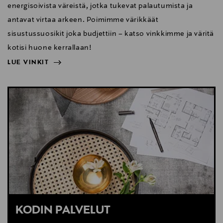
energisoivista väreistä, jotka tukevat palautumista ja
antavat virtaa arkeen. Poimimme värikkäät
sisustussuosikit joka budjettiin – katso vinkkimme ja väritä
kotisi huone kerrallaan!
LUE VINKIT
NÄYTÄ VÄHEMMÄN
LUE VINKIT
KODIN PALVELUT