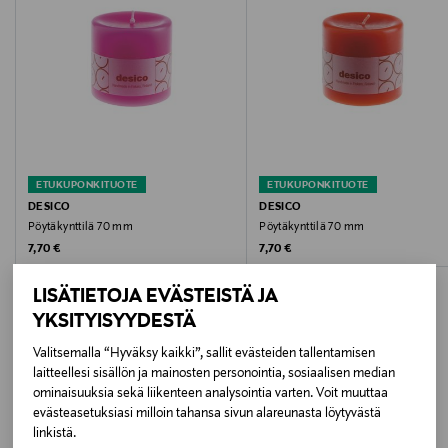
Paloaika
35 h
Väri
ROSE
Koko
ETUKUPONKITUOTE
ETUKUPONKITUOTE
DESICO
DESICO
70 mm
Pöytäkynttilä 70 mm
Pöytäkynttilä 70 mm
Original Price
Original Price
7,70 €
7,70 €
Valmistusmaa
LISÄTIETOJA EVÄSTEISTÄ JA
Suomi
YKSITYISYYDESTÄ
Valmistajan tuotenumero
Valitsemalla “Hyväksy kaikki”, sallit evästeiden tallentamisen
laitteellesi sisällön ja mainosten personointia, sosiaalisen median
LISÄÄ KIINNOSTAVIA
496070
ominaisuuksia sekä liikenteen analysointia varten. Voit muuttaa
evästeasetuksiasi milloin tahansa sivun alareunasta löytyvästä
TUOTTEITA
Valmistaja
linkistä.