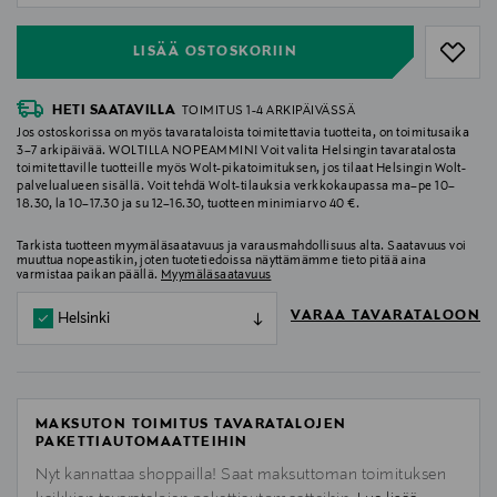
LISÄÄ OSTOSKORIIN
HETI SAATAVILLA
TOIMITUS 1-4 ARKIPÄIVÄSSÄ
Jos ostoskorissa on myös tavarataloista toimitettavia tuotteita, on toimitusaika
3–7 arkipäivää. WOLTILLA NOPEAMMIN! Voit valita Helsingin tavaratalosta
toimitettaville tuotteille myös Wolt-pikatoimituksen, jos tilaat Helsingin Wolt-
palvelualueen sisällä. Voit tehdä Wolt-tilauksia verkkokaupassa ma–pe 10–
18.30, la 10–17.30 ja su 12–16.30, tuotteen minimiarvo 40 €.
Tarkista tuotteen myymäläsaatavuus ja varausmahdollisuus alta. Saatavuus voi
muuttua nopeastikin, joten tuotetiedoissa näyttämämme tieto pitää aina
varmistaa paikan päällä.
Myymäläsaatavuus
VARAA TAVARATALOON
Helsinki
MAKSUTON TOIMITUS TAVARATALOJEN
PAKETTIAUTOMAATTEIHIN
Nyt kannattaa shoppailla! Saat maksuttoman toimituksen