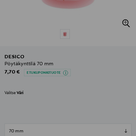
DESICO
Pöytäkynttilä 70 mm
Original Price
7,70 €
ETUKUPONKITUOTE
Valitse
Väri
null
null