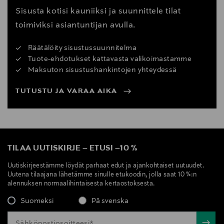
Sisusta kotisi kauniiksi ja suunnittele tilat
toimiviksi asiantuntijan avulla.
Räätälöity sisustussuunnitelma
Tuote-ehdotukset kattavasta valikoimastamme
Maksuton sisustushankintojen yhteydessä
TUTUSTU JA VARAA AIKA
TILAA UUTISKIRJE
–
ETUSI
–
10 %
Uutiskirjeestämme löydät parhaat edut ja ajankohtaiset uutuudet.
Uutena tilaajana lähetämme sinulle etukoodin, jolla saat 10 %:n
alennuksen normaalihintaisesta kertaostoksesta.
Suomeksi
På svenska