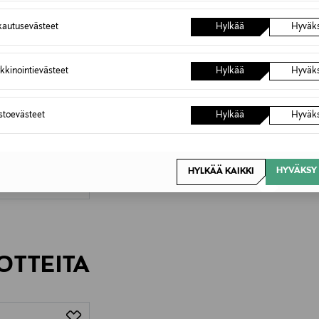
autusevästeet
Hylkää
Hyväk
kkinointievästeet
Hylkää
Hyväk
astoevästeet
Hylkää
Hyväk
TUOTE
in
HYVÄKSY 
HYLKÄÄ KAIKKI
OTTEITA