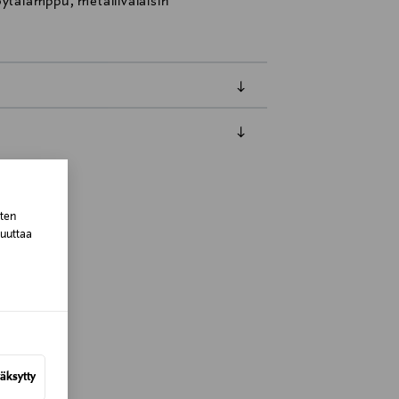
öytälamppu, metallivalaisin
luessa tuotteen vastaanottamisesta.
tuotteen koosta riippuen
sten
muuttaa
lla valittuun osoitteeseen.
äksytty