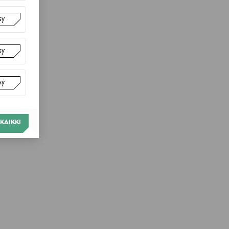
sy
sy
sy
KAIKKI