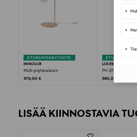
+
Muk
+
Mar
+
Til
ETUKUPONKITUOTE
ETUKUPONKI
INNOLUX
LOUIS POULSEN
Multi-pöytävalaisin
PH 2/1 -pöytävalais
Original Price
Original Price
379,00 €
985,00 €
LISÄÄ KIINNOSTAVIA TU