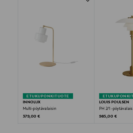
ETUKUPONKITUOTE
ETUKUPONKI
INNOLUX
LOUIS POULSEN
Multi-pöytävalaisin
PH 2/1 -pöytävalais
Original Price
Original Price
379,00 €
985,00 €