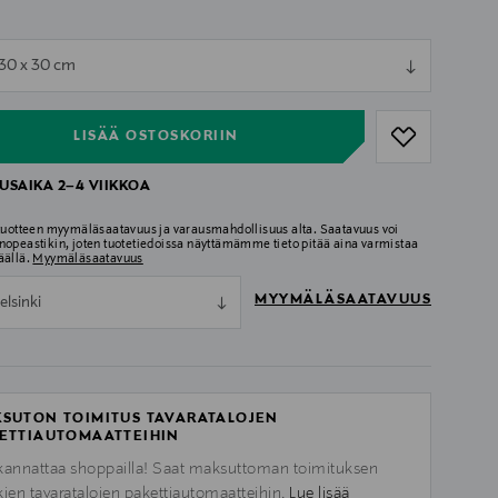
ull
 30 x 30 cm
ull
LISÄÄ OSTOSKORIIN
USAIKA 2–4 VIIKKOA
 tuotteen myymäläsaatavuus ja varausmahdollisuus alta. Saatavuus voi
nopeastikin, joten tuotetiedoissa näyttämämme tieto pitää aina varmistaa
äällä.
Myymäläsaatavuus
MYYMÄLÄSAATAVUUS
elsinki
SUTON TOIMITUS TAVARATALOJEN
ETTIAUTOMAATTEIHIN
kannattaa shoppailla! Saat maksuttoman toimituksen
kien tavaratalojen pakettiautomaatteihin.
Lue lisää