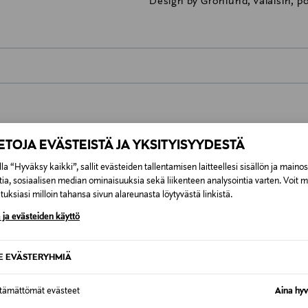
Design by Grönlund, valaisin, p
0,00 €
inen tilaukseesi. Voit palauttaa tilaamasi tuotteen 30 vuorokauden ku
0,00 € – 4,90 €
rvitse ilmoittaa palautuksesta etukäteen.
IETOJA EVÄSTEISTÄ JA YKSITYISYYDESTÄ
ÖS NÄISTÄ
7,90 €–50,00 € kuljetusyhtiöstä ja 
la “Hyväksy kaikki”, sallit evästeiden tallentamisen laitteellesi sisällön ja maino
tia, sosiaalisen median ominaisuuksia sekä liikenteen analysointia varten. Voit 
uksiasi milloin tahansa sivun alareunasta löytyvästä linkistä.
Alk. 6,90 €, kun toimitus on saatavi
 ja evästeiden käyttö
SE EVÄSTERYHMIÄ
ttämättömät evästeet
Aina hyv