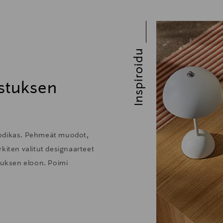
Inspiroidu
stuksen
kodikas. Pehmeät muodot,
kiten valitut designaarteet
stuksen eloon. Poimi