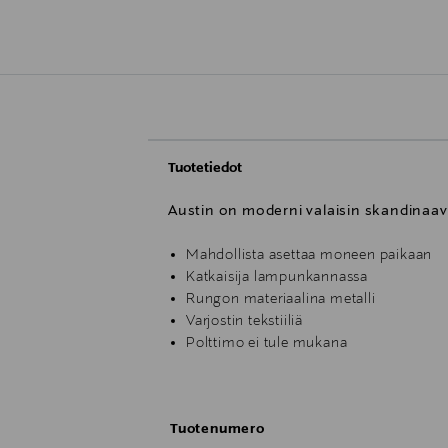
Tuotetiedot
Austin on moderni valaisin skandinaavi
Mahdollista asettaa moneen paikaan
Katkaisija lampunkannassa
Rungon materiaalina metalli
Varjostin tekstiiliä
Polttimo ei tule mukana
Halutessasi voit yhdistää saman sarjan
Mitat:
Tuotenumero