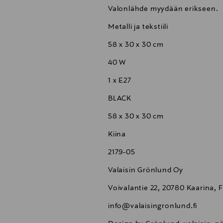
Valonlähde myydään erikseen.
Metalli ja tekstiili
58 x 30 x 30 cm
40 W
1 x E27
BLACK
58 x 30 x 30 cm
Kiina
2179-05
Valaisin Grönlund Oy
Voivalantie 22, 20780 Kaarina, 
info@valaisingronlund.fi