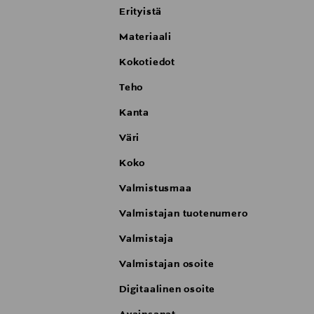
Varjostimen halkaisija: 45 cm
Erityistä
Varjostimen korkeus: 24 cm
Valaisimen korkeus: 165 cm
Materiaali
Kokotiedot
Teho
Kanta
Väri
Koko
Valmistusmaa
Valmistajan tuotenumero
Valmistaja
Valmistajan osoite
Digitaalinen osoite