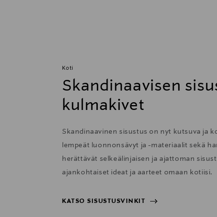
Koti
Skandinaavisen sisu
kulmakivet
Skandinaavinen sisustus on nyt kutsuva ja 
lempeät luonnonsävyt ja -materiaalit sekä har
herättävät selkeälinjaisen ja ajattoman sisu
ajankohtaiset ideat ja aarteet omaan kotiisi.
KATSO SISUSTUSVINKIT