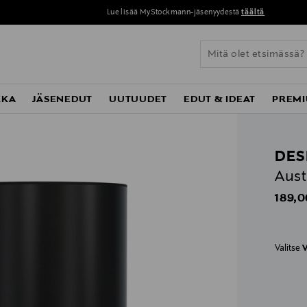
Lue lisää MyStockmann-jäsenyydestä
täältä
KKA
JÄSENEDUT
UUTUUDET
EDUT & IDEAT
PREMI
DES
Aust
Origin
189,0
Valitse
V