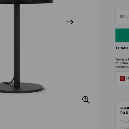
n
58 x
n
TOIMIT
Tarkista
muuttua 
paikan p
H
MAK
PAK
Nyt 
kaik