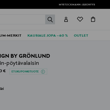
MYSTOCKMANN-JÄSENYYS
label.header.go
UM-MERKIT
KAUSIALE JOPA –40 %
OUTLET
IGN BY GRÖNLUND
in-pöytävalaisin
al Price
0 €
ETUKUPONKITUOTE
äri