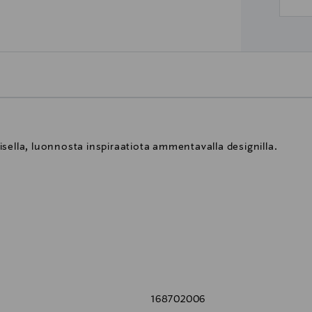
sella, luonnosta inspiraatiota ammentavalla designilla.
 lattiavalaisimeen yhtenäisen kokonaisuuden luomiseksi
168702006