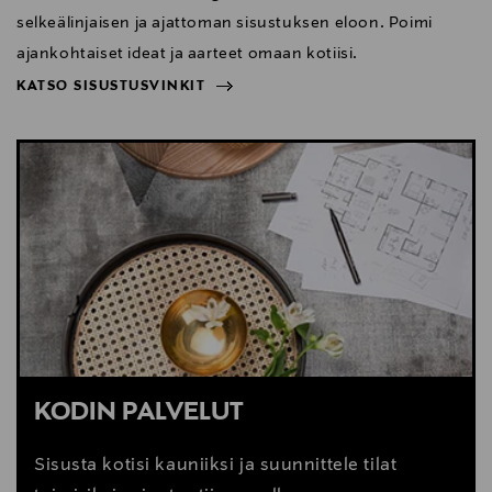
selkeälinjaisen ja ajattoman sisustuksen eloon. Poimi
ajankohtaiset ideat ja aarteet omaan kotiisi.
KATSO SISUSTUSVINKIT
NÄYTÄ VÄHEMMÄN
KATSO SISUSTUSVINKIT
KODIN PALVELUT
Sisusta kotisi kauniiksi ja suunnittele tilat