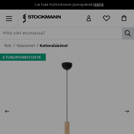
Lue lisää MyStockmann-jäsenyydestä
täältä
Menu
la
ETSI KAIKKI
NAISET
MIEHET
LAPSET
KOTI
KOSMETIIK
Koti
Valaisimet
Kattovalaisimet
ETUKUPONKITUOTE