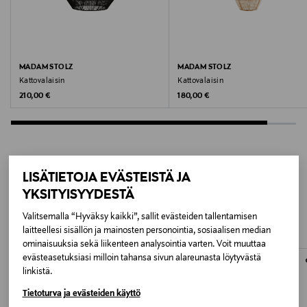
Metallia ja lasia
Korkeus
59 cm
MADAM STOLZ
MADAM STOLZ
Kattovalaisin
Kattovalaisin
Halkaisija
Original Price
Original Price
210,00 €
180,00 €
70 cm
Johdon pituus
3 m
LISÄTIETOJA EVÄSTEISTÄ JA
LISÄÄ KIINNOSTAVIA
YKSITYISYYDESTÄ
Valonlähde
TUOTTEITA
Valitsemalla “Hyväksy kaikki”, sallit evästeiden tallentamisen
12 x G9, max 4W
laitteellesi sisällön ja mainosten personointia, sosiaalisen median
ominaisuuksia sekä liikenteen analysointia varten. Voit muuttaa
evästeasetuksiasi milloin tahansa sivun alareunasta löytyvästä
ONLINE EXCLUSIVE
ONLINE EXCLUSIVE
Väri
linkistä.
BLACK / MAT BRASS / OPAL GLASS
Tietoturva ja evästeiden käyttö