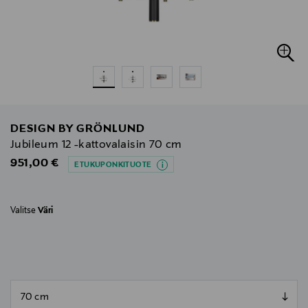
DESIGN BY GRÖNLUND
Jubileum 12 -kattovalaisin 70 cm
Original Price
951,00 €
ETUKUPONKITUOTE
Valitse
Väri
null
null