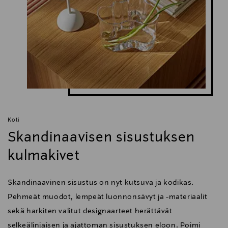
info@valaisingronlund.fi
Avainsanat
Design by Grönlund, Jubileum, valaisin, katovalaisin,
kattokruunu, lamppu,
Koti
Skandinaavisen sisustuksen
kulmakivet
Skandinaavinen sisustus on nyt kutsuva ja kodikas.
Pehmeät muodot, lempeät luonnonsävyt ja -materiaalit
sekä harkiten valitut designaarteet herättävät
selkeälinjaisen ja ajattoman sisustuksen eloon. Poimi