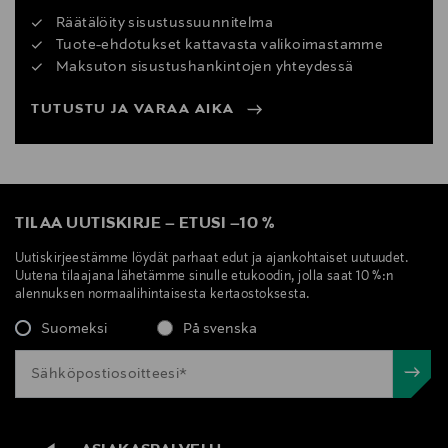
Räätälöity sisustussuunnitelma
Tuote-ehdotukset kattavasta valikoimastamme
Maksuton sisustushankintojen yhteydessä
TUTUSTU JA VARAA AIKA
TILAA UUTISKIRJE
–
ETUSI
–
10 %
Uutiskirjeestämme löydät parhaat edut ja ajankohtaiset uutuudet.
Uutena tilaajana lähetämme sinulle etukoodin, jolla saat 10 %:n
alennuksen normaalihintaisesta kertaostoksesta.
Suomeksi
På svenska