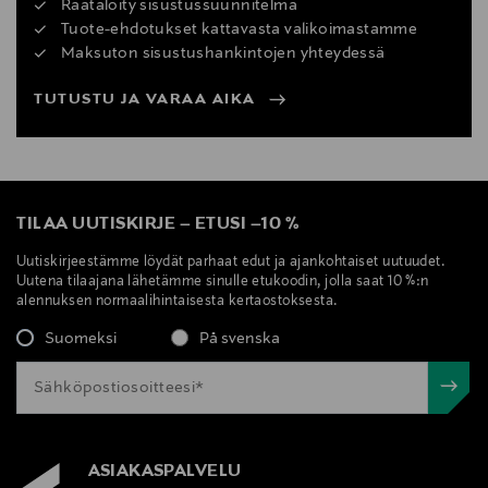
Räätälöity sisustussuunnitelma
Tuote-ehdotukset kattavasta valikoimastamme
Maksuton sisustushankintojen yhteydessä
TUTUSTU JA VARAA AIKA
TILAA UUTISKIRJE
–
ETUSI
–
10 %
Uutiskirjeestämme löydät parhaat edut ja ajankohtaiset uutuudet.
Uutena tilaajana lähetämme sinulle etukoodin, jolla saat 10 %:n
alennuksen normaalihintaisesta kertaostoksesta.
Suomeksi
På svenska
ASIAKASPALVELU