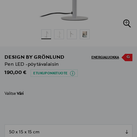
G
DESIGN BY GRÖNLUND
ENERGIALUOKKA
Pen LED -pöytävalaisin
Original Price
190,00 €
ETUKUPONKITUOTE
Valitse
Väri
null
null