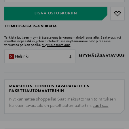
LISÄÄ OSTOSKORIIN
TOIMITUSAIKA 2–4 VIIKKOA
Tarkista tuotteen myymäläsaatavuus ja varausmahdollisuus alta. Saatavuus voi
muuttua nopeastikin, joten tuotetiedoissa näyttämämme tieto pitää aina
varmistaa paikan päällä.
Myymäläsaatavuus
MYYMÄLÄSAATAVUUS
Helsinki
MAKSUTON TOIMITUS TAVARATALOJEN
PAKETTIAUTOMAATTEIHIN
Nyt kannattaa shoppailla! Saat maksuttoman toimituksen
kaikkien tavaratalojen pakettiautomaatteihin.
Lue lisää