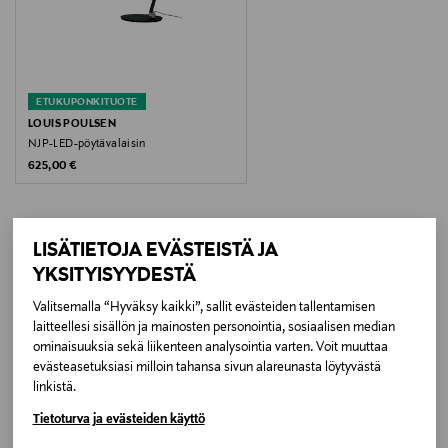
Korkeus
50 cm
ETUKUPONKITUOTE
Energialuokka
LOUIS POULSEN
NJP-LED-pöytävalaisin
G
Original Price
625,00 €
Väri
WHITE
LISÄTIETOJA EVÄSTEISTÄ JA
YKSITYISYYDESTÄ
LISÄÄ KIINNOSTAVIA
Koko
Valitsemalla “Hyväksy kaikki”, sallit evästeiden tallentamisen
TUOTTEITA
50 x 15 x 15 cm
laitteellesi sisällön ja mainosten personointia, sosiaalisen median
ominaisuuksia sekä liikenteen analysointia varten. Voit muuttaa
Valmistusmaa
evästeasetuksiasi milloin tahansa sivun alareunasta löytyvästä
linkistä.
Kiina
Tietoturva ja evästeiden käyttö
Valmistajan tuotenumero