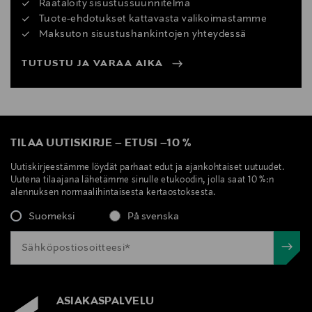
Räätälöity sisustussuunnitelma
Tuote-ehdotukset kattavasta valikoimastamme
Maksuton sisustushankintojen yhteydessä
TUTUSTU JA VARAA AIKA
TILAA UUTISKIRJE
–
ETUSI
–
10 %
Uutiskirjeestämme löydät parhaat edut ja ajankohtaiset uutuudet.
Uutena tilaajana lähetämme sinulle etukoodin, jolla saat 10 %:n
alennuksen normaalihintaisesta kertaostoksesta.
Suomeksi
På svenska
ASIAKASPALVELU