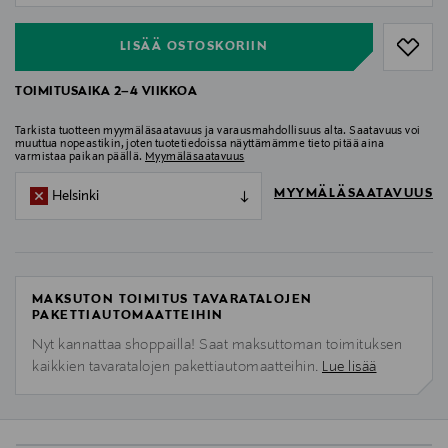
LISÄÄ OSTOSKORIIN
TOIMITUSAIKA 2–4 VIIKKOA
Tarkista tuotteen myymäläsaatavuus ja varausmahdollisuus alta. Saatavuus voi
muuttua nopeastikin, joten tuotetiedoissa näyttämämme tieto pitää aina
varmistaa paikan päällä.
Myymäläsaatavuus
MYYMÄLÄSAATAVUUS
Helsinki
MAKSUTON TOIMITUS TAVARATALOJEN
PAKETTIAUTOMAATTEIHIN
Nyt kannattaa shoppailla! Saat maksuttoman toimituksen
kaikkien tavaratalojen pakettiautomaatteihin.
Lue lisää