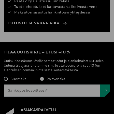
Räätälöity sisustussuunnitelma
Tuote-ehdotukset kattavasta valikoimastamme
Maksuton sisustushankintojen yhteydessä
TUTUSTU JA VARAA AIKA
TILAA UUTISKIRJE
–
ETUSI
–
10 %
Uutiskirjeestämme löydät parhaat edut ja ajankohtaiset uutuudet.
Uutena tilaajana lähetämme sinulle etukoodin, jolla saat 10 %:n
alennuksen normaalihintaisesta kertaostoksesta.
Suomeksi
På svenska
ASIAKASPALVELU