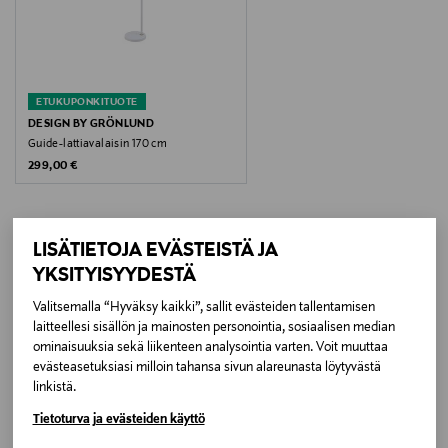
Väri
06 WHITE
ETUKUPONKITUOTE
Koko
DESIGN BY GRÖNLUND
Guide-lattiavalaisin 170 cm
149 CM
Original Price
299,00 €
Valmistajan tuotenumero
3835-06
LISÄTIETOJA EVÄSTEISTÄ JA
YKSITYISYYDESTÄ
LISÄÄ KIINNOSTAVIA
Valmistaja
Valitsemalla “Hyväksy kaikki”, sallit evästeiden tallentamisen
TUOTTEITA
Valaisin Grönlund Oy
laitteellesi sisällön ja mainosten personointia, sosiaalisen median
ominaisuuksia sekä liikenteen analysointia varten. Voit muuttaa
Valmistajan osoite
evästeasetuksiasi milloin tahansa sivun alareunasta löytyvästä
linkistä.
Voivalantie 22, 20780 Kaarina, Finland
Tietoturva ja evästeiden käyttö
Digitaalinen osoite