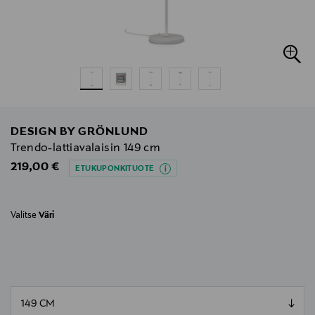
DESIGN BY GRÖNLUND
Trendo-lattiavalaisin 149 cm
Original Price
219,00 €
ETUKUPONKITUOTE
Valitse
Väri
null
null