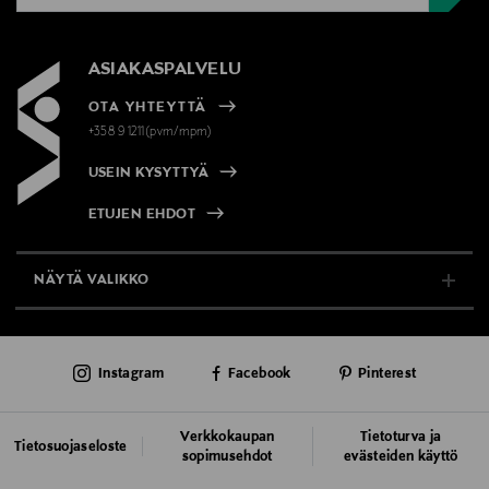
ASIAKASPALVELU
OTA YHTEYTTÄ
+358 9 1211(pvm/mpm)
USEIN KYSYTTYÄ
ETUJEN EHDOT
NÄYTÄ VALIKKO
TUKI & INFO
Instagram
Facebook
Pinterest
AJANKOHTAISTA
PALVELUT
Verkkokaupan
Tietoturva ja
Tietosuojaseloste
sopimusehdot
evästeiden käyttö
VASTUULLISUUS