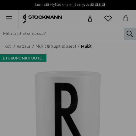
Lue lisää MyStockmann-jäsenyydestä
täältä
Menu
la
ETSI KAIKKI
NAISET
MIEHET
LAPSET
KOTI
KOSMETIIK
Koti
Kattaus
Mukit & kupit & asetit
Mukit
ETUKUPONKITUOTE