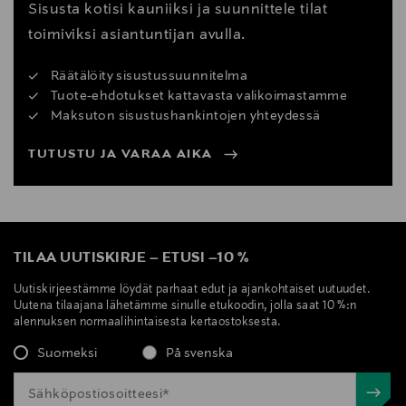
Sisusta kotisi kauniiksi ja suunnittele tilat
toimiviksi asiantuntijan avulla.
Räätälöity sisustussuunnitelma
Tuote-ehdotukset kattavasta valikoimastamme
Maksuton sisustushankintojen yhteydessä
TUTUSTU JA VARAA AIKA
TILAA UUTISKIRJE
–
ETUSI
–
10 %
Uutiskirjeestämme löydät parhaat edut ja ajankohtaiset uutuudet.
Uutena tilaajana lähetämme sinulle etukoodin, jolla saat 10 %:n
alennuksen normaalihintaisesta kertaostoksesta.
Suomeksi
På svenska