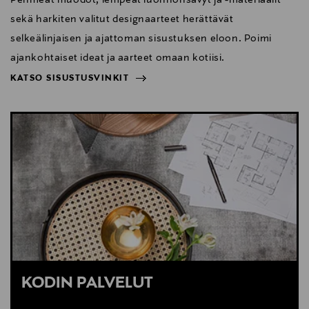
sekä harkiten valitut designaarteet herättävät
selkeälinjaisen ja ajattoman sisustuksen eloon. Poimi
ajankohtaiset ideat ja aarteet omaan kotiisi.
KATSO SISUSTUSVINKIT
NÄYTÄ VÄHEMMÄN
KATSO SISUSTUSVINKIT
KODIN PALVELUT