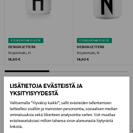
Valmistusmaa
Kiina
Valmistajan tuotenumero
ETUKUPONKITUOTE
ETUKUPONKITUOTE
5710498720186
DESIGN LETTERS
DESIGN LETTERS
Kirjainmuki, H
Kirjainmuki, N
Valmistaja
Original Price
Original Price
18,90 €
18,90 €
Design Letters ApS
Valmistajan osoite
LISÄTIETOJA EVÄSTEISTÄ JA
Nordre Fasanvej 113, 2, 2000 Frederiksberg, Denmark
YKSITYISYYDESTÄ
LISÄÄ KIINNOSTAVIA
Valitsemalla “Hyväksy kaikki”, sallit evästeiden tallentamisen
Digitaalinen osoite
laitteellesi sisällön ja mainosten personointia, sosiaalisen median
TUOTTEITA
ominaisuuksia sekä liikenteen analysointia varten. Voit muuttaa
info@designletters.dk
evästeasetuksiasi milloin tahansa sivun alareunasta löytyvästä
linkistä.