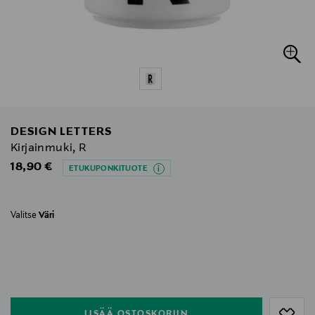
DESIGN LETTERS
Kirjainmuki, R
Original Price
18,90 €
ETUKUPONKITUOTE
Valitse
Väri
null
null
LISÄÄ OSTOSKORIIN