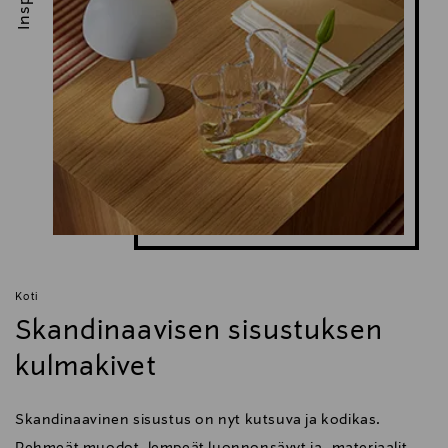
Koti
Skandinaavisen sisustuksen
kulmakivet
Skandinaavinen sisustus on nyt kutsuva ja kodikas.
Pehmeät muodot, lempeät luonnonsävyt ja -materiaalit