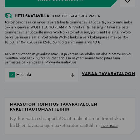
HETI SAATAVILLA
TOIMITUS 1-4 ARKIPÄIVÄSSÄ
Jos ostoskorissa on myös tavarataloista toimitettavia tuotteita, on toimitusaika
3–7 arkipäivää. WOLTILLA NOPEAMMIN! Voit valita Helsingin tavaratalosta
toimitettaville tuotteille myös Wolt-pikatoimituksen, jos tilaat Helsingin Wolt-
palvelualueen sisällä. Voit tehdä Wolt-tilauksia verkkokaupassa ma–pe 10–
18.30, la 10–17.30 ja su 12–16.30, tuotteen minimiarvo 40 €.
Tarkista tuotteen myymäläsaatavuus ja varausmahdollisuus alta. Saatavuus voi
muuttua nopeastikin, joten tuotetiedoissa näyttämämme tieto pitää aina
varmistaa paikan päällä.
Myymäläsaatavuus
VARAA TAVARATALOON
Helsinki
MAKSUTON TOIMITUS TAVARATALOJEN
PAKETTIAUTOMAATTEIHIN
Nyt kannattaa shoppailla! Saat maksuttoman toimituksen
kaikkien tavaratalojen pakettiautomaatteihin.
Lue lisää