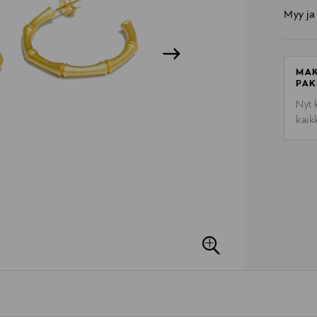
Myy ja
MAK
PAK
Nyt 
kaik