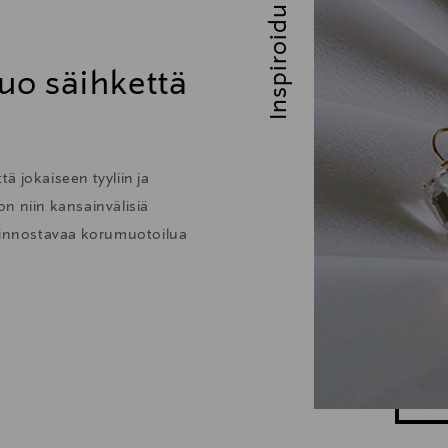
Inspiroidu
uo säihkettä
ä jokaiseen tyyliin ja
 on niin kansainvälisiä
kiinnostavaa korumuotoilua