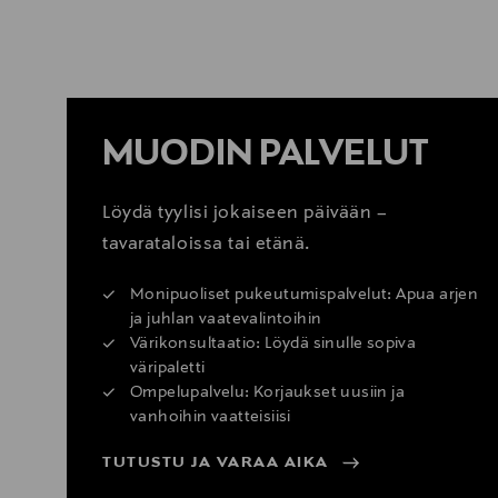
LUE LISÄÄ
MUODIN PALVELUT
Löydä tyylisi jokaiseen päivään –
tavarataloissa tai etänä.
Monipuoliset pukeutumispalvelut: Apua arjen
ja juhlan vaatevalintoihin
Värikonsultaatio: Löydä sinulle sopiva
väripaletti
Ompelupalvelu: Korjaukset uusiin ja
vanhoihin vaatteisiisi
TUTUSTU JA VARAA AIKA