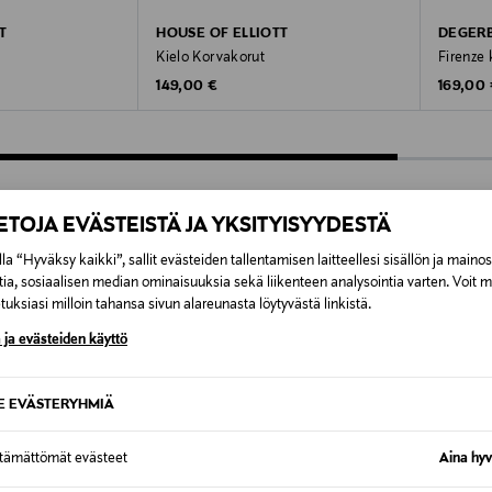
T
HOUSE OF ELLIOTT
DEGER
Kielo Korvakorut
Firenze 
Original Price
Original
e
149,00 €
169,00
IETOJA EVÄSTEISTÄ JA YKSITYISYYDESTÄ
OTTEITA
la “Hyväksy kaikki”, sallit evästeiden tallentamisen laitteellesi sisällön ja maino
tia, sosiaalisen median ominaisuuksia sekä liikenteen analysointia varten. Voit 
uksiasi milloin tahansa sivun alareunasta löytyvästä linkistä.
 ja evästeiden käyttö
SE EVÄSTERYHMIÄ
ttämättömät evästeet
Aina hyv