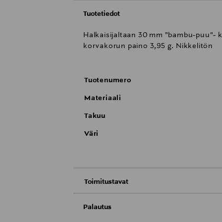
Tuotetiedot
Halkaisijaltaan 30 mm "bambu-puu"- k
korvakorun paino 3,95 g. Nikkelitön
Tuotenumero
Materiaali
Takuu
Väri
Toimitustavat
Toimitus postiin tai noutopisteeseen
Palautus