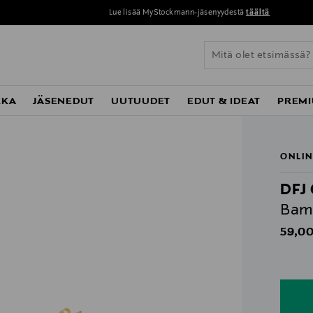
Lue lisää MyStockmann-jäsenyydestä
täältä
KKA
JÄSENEDUT
UUTUUDET
EDUT & IDEAT
PREMI
ONLIN
DFJ
Bam
Origin
59,00
n
n