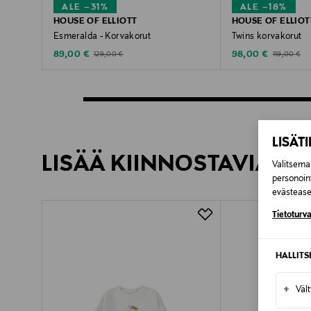
ALE –31%
ALE –18%
HOUSE OF ELLIOTT
HOUSE OF ELLIOT
Esmeralda - Korvakorut
Twins korvakorut
Discounted Price
Discounted Price
Original Price
Original Pric
89,00 €
98,00 €
129,00 €
119,00 €
LISÄT
LISÄÄ KIINNOSTAVIA TU
Valitsemal
personoin
evästeaset
Tietoturva
HALLIT
+
Väl