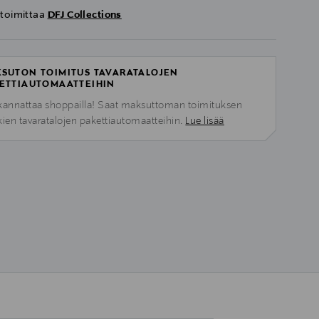
 toimittaa
DFJ Collections
SUTON TOIMITUS TAVARATALOJEN
ETTIAUTOMAATTEIHIN
kannattaa shoppailla! Saat maksuttoman toimituksen
kien tavaratalojen pakettiautomaatteihin.
Lue lisää