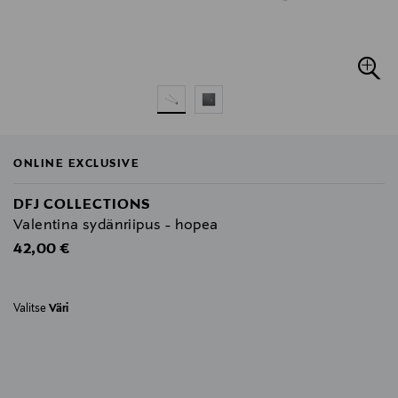
ONLINE EXCLUSIVE
DFJ COLLECTIONS
Valentina sydänriipus - hopea
Original Price
42,00 €
Valitse
Väri
null
null