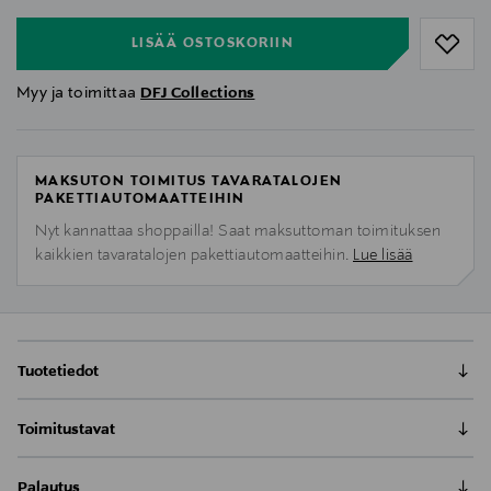
LISÄÄ OSTOSKORIIN
Myy ja toimittaa
DFJ Collections
MAKSUTON TOIMITUS TAVARATALOJEN
PAKETTIAUTOMAATTEIHIN
Nyt kannattaa shoppailla! Saat maksuttoman toimituksen
kaikkien tavaratalojen pakettiautomaatteihin.
Lue lisää
Tuotetiedot
Sydänriipus – säihkyvää rakkautta ja ajatonta
Toimitustavat
eleganssia
Toimitus postiin tai noutopisteeseen
Tämä upea sydänriipus on täydellinen koru sinulle,
Palautus