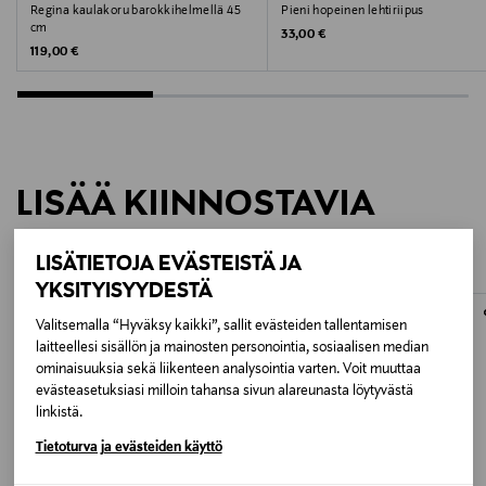
Regina kaulakoru barokkihelmellä 45
Pieni hopeinen lehtiriipus
kaulakorut, hopeakorut, hopea, sydänkorut
cm
Original Price
33,00 €
Original Price
119,00 €
LISÄÄ KIINNOSTAVIA
TUOTTEITA
LISÄTIETOJA EVÄSTEISTÄ JA
YKSITYISYYDESTÄ
Valitsemalla “Hyväksy kaikki”, sallit evästeiden tallentamisen
laitteellesi sisällön ja mainosten personointia, sosiaalisen median
ominaisuuksia sekä liikenteen analysointia varten. Voit muuttaa
evästeasetuksiasi milloin tahansa sivun alareunasta löytyvästä
linkistä.
Tietoturva ja evästeiden käyttö