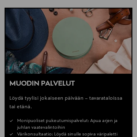
NÄYTÄ VÄHEMMÄN
LUE LISÄÄ
MUODIN PALVELUT
Löydä tyylisi jokaiseen päivään – tavarataloissa
tai etänä.
Monipuoliset pukeutumispalvelut: Apua arjen ja
juhlan vaatevalintoihin
Värikonsultaatio: Löydä sinulle sopiva väripaletti