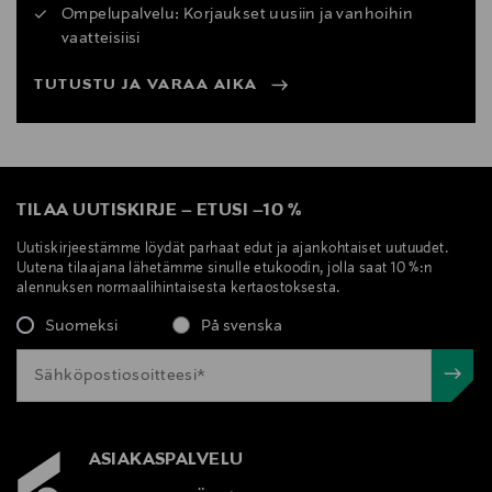
Ompelupalvelu: Korjaukset uusiin ja vanhoihin
vaatteisiisi
TUTUSTU JA VARAA AIKA
TILAA UUTISKIRJE
–
ETUSI
–
10 %
Uutiskirjeestämme löydät parhaat edut ja ajankohtaiset uutuudet.
Uutena tilaajana lähetämme sinulle etukoodin, jolla saat 10 %:n
alennuksen normaalihintaisesta kertaostoksesta.
Suomeksi
På svenska
ASIAKASPALVELU