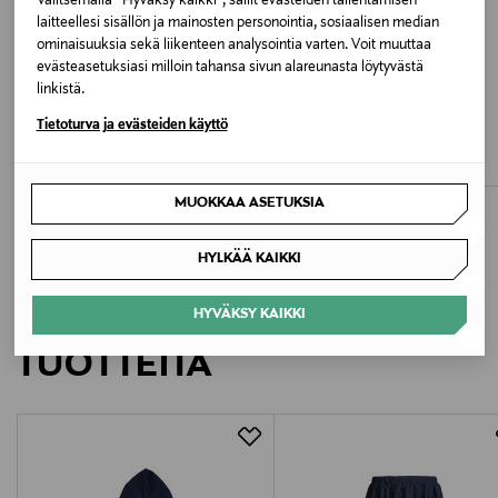
Valitsemalla “Hyväksy kaikki”, sallit evästeiden tallentamisen
Valmistusmaa
laitteellesi sisällön ja mainosten personointia, sosiaalisen median
ominaisuuksia sekä liikenteen analysointia varten. Voit muuttaa
Bangladesh
evästeasetuksiasi milloin tahansa sivun alareunasta löytyvästä
linkistä.
ETUKUPONKITUOTE
JÄSENETU –20%
Valmistajan tuotenumero
DIDRIKSONS
REIMA
Tietoturva ja evästeiden käyttö
Dusk Kids -ulkoiluhousut
Jumppala-ulkoiluhousut
506169
Original Price
Discounted Price
Original Price
75,00 €
27,90 €
34,90 €
MUOKKAA ASETUKSIA
Valmistaja
Didriksons Finland Oy
HYLKÄÄ KAIKKI
Valmistajan osoite
LISÄÄ KIINNOSTAVIA
HYVÄKSY KAIKKI
Pakkalankuja 6, FI-01510 Vantaa
TUOTTEITA
Digitaalinen osoite
support-fi@didriksons.com
Avainsanat