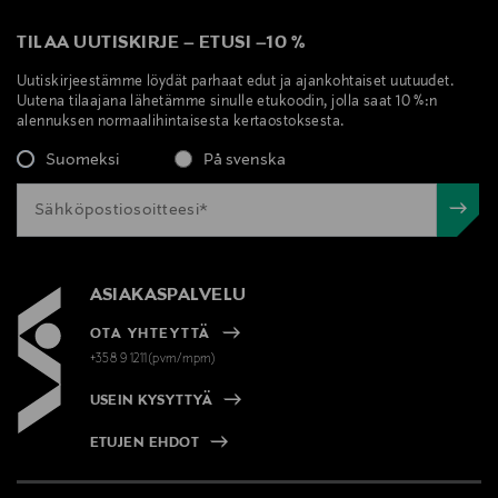
TILAA UUTISKIRJE
–
ETUSI
–
10 %
Uutiskirjeestämme löydät parhaat edut ja ajankohtaiset uutuudet.
Uutena tilaajana lähetämme sinulle etukoodin, jolla saat 10 %:n
alennuksen normaalihintaisesta kertaostoksesta.
Suomeksi
På svenska
ASIAKASPALVELU
OTA YHTEYTTÄ
+358 9 1211(pvm/mpm)
USEIN KYSYTTYÄ
ETUJEN EHDOT