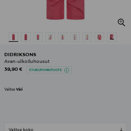
DIDRIKSONS
Avan-ulkoiluhousut
Original Price
39,90 €
ETUKUPONKITUOTE
Valitse
Väri
null