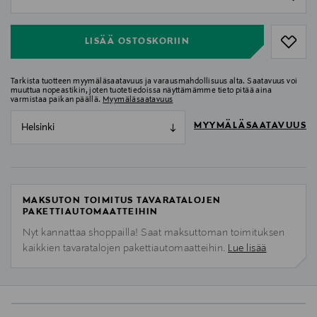
null
LISÄÄ OSTOSKORIIN
Tarkista tuotteen myymäläsaatavuus ja varausmahdollisuus alta. Saatavuus voi
muuttua nopeastikin, joten tuotetiedoissa näyttämämme tieto pitää aina
varmistaa paikan päällä.
Myymäläsaatavuus
MYYMÄLÄSAATAVUUS
Helsinki
MAKSUTON TOIMITUS TAVARATALOJEN
PAKETTIAUTOMAATTEIHIN
Nyt kannattaa shoppailla! Saat maksuttoman toimituksen
kaikkien tavaratalojen pakettiautomaatteihin.
Lue lisää