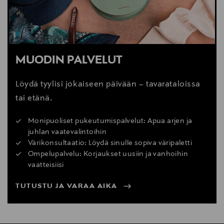
MUODIN PALVELUT
Löydä tyylisi jokaiseen päivään – tavarataloissa
tai etänä.
Monipuoliset pukeutumispalvelut: Apua arjen ja
juhlan vaatevalintoihin
Värikonsultaatio: Löydä sinulle sopiva väripaletti
Ompelupalvelu: Korjaukset uusiin ja vanhoihin
vaatteisiisi
TUTUSTU JA VARAA AIKA