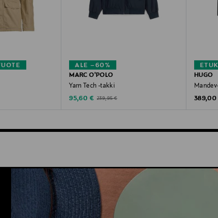
TUOTE
ALE –60%
ETU
MARC O'POLO
HUGO
Yarn Tech -takki
Mandev-
Discounted Price
Original
Original Price
95,60 €
389,00
239,95 €