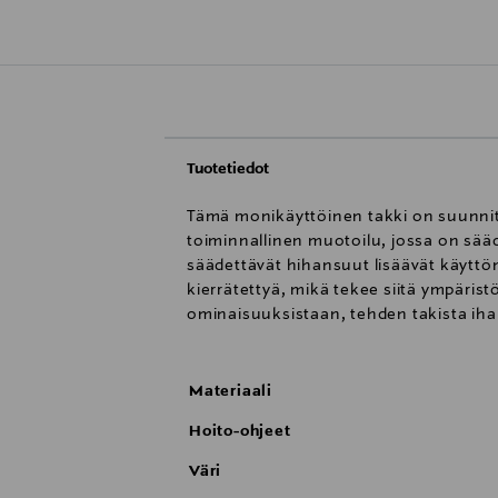
Tuotetiedot
Tämä monikäyttöinen takki on suunnite
toiminnallinen muotoilu, jossa on sääde
säädettävät hihansuut lisäävät käyttöm
kierrätettyä, mikä tekee siitä ympäris
ominaisuuksistaan, tehden takista iha
Materiaali
Hoito-ohjeet
Väri