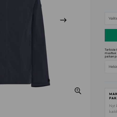
n
Vali
n
Tarkista
muuttua 
paikan p
Helsi
MAK
PAK
Nyt 
kaik