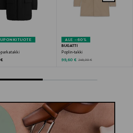
KUPONKITUOTE
ALE –60%
BUGATTI
parkatakki
Poplin-takki
 Price
Discounted Price
Original Price
 €
99,60 €
249,00 €