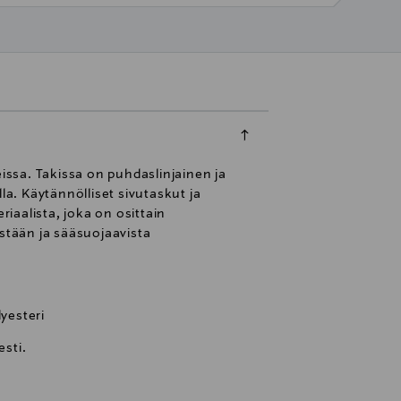
ssa. Takissa on puhdaslinjainen ja
la. Käytännölliset sivutaskut ja
iaalista, joka on osittain
estään ja sääsuojaavista
lyesteri
sti.