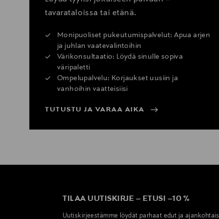
tavarataloissa tai etänä.
Monipuoliset pukeutumispalvelut: Apua arjen
ja juhlan vaatevalintoihin
Värikonsultaatio: Löydä sinulle sopiva
väripaletti
Ompelupalvelu: Korjaukset uusiin ja
vanhoihin vaatteisiisi
TUTUSTU JA VARAA AIKA
TILAA UUTISKIRJE
–
ETUSI
–
10 %
Uutiskirjeestämme löydät parhaat edut ja ajankohtai