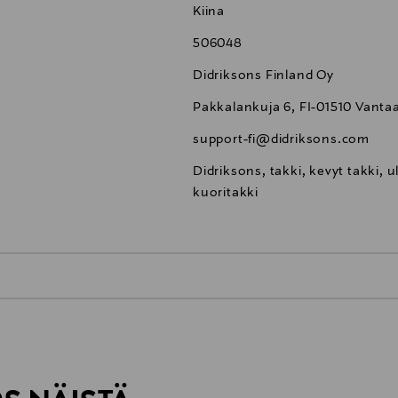
Kiina
506048
Didriksons Finland Oy
Pakkalankuja 6, FI-01510 Vanta
support-fi@didriksons.com
Didriksons, takki, kevyt takki, u
kuoritakki
0,00 €
inen tilaukseesi. Voit palauttaa tilaamasi tuotteen 30 vuorokauden ku
0,00 € – 4,90 €
rvitse ilmoittaa palautuksesta etukäteen.