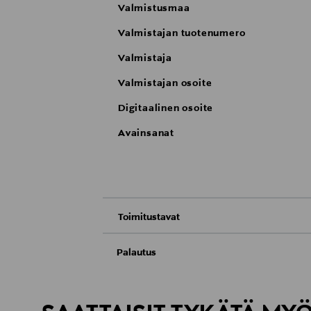
Valmistusmaa
Valmistajan tuotenumero
Valmistaja
Valmistajan osoite
Digitaalinen osoite
Avainsanat
Toimitustavat
Nouto tavaratalosta
Palautus
Meille on hyvin tärkeää, että olet tyytyvä
Toimitus automaattiin tai noutopisteeseen
Palauttaminen on maksutonta eikä sinun ta