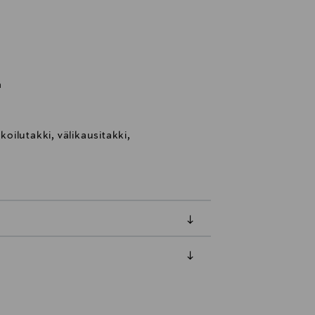
a
lkoilutakki, välikausitakki,
luessa tuotteen vastaanottamisesta.