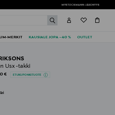
MYSTOCKMANN-JÄSENYYS
label.header.go
UM-MERKIT
KAUSIALE JOPA –40 %
OUTLET
RIKSONS
n Usx -takki
al Price
0 €
ETUKUPONKITUOTE
äri