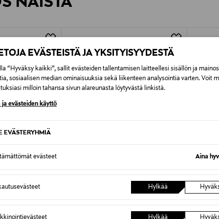
ÖS NÄISTÄ
7,90 €–50,00 € kuljetusyhtiöstä ja 
Alk. 6,90 €, kun toimitus on saatavi
IETOJA EVÄSTEISTÄ JA YKSITYISYYDESTÄ
la “Hyväksy kaikki”, sallit evästeiden tallentamisen laitteellesi sisällön ja maino
tia, sosiaalisen median ominaisuuksia sekä liikenteen analysointia varten. Voit 
uksiasi milloin tahansa sivun alareunasta löytyvästä linkistä.
 ja evästeiden käyttö
SE EVÄSTERYHMIÄ
ttämättömät evästeet
Aina hyv
autusevästeet
Hylkää
Hyväk
TUOTE
ETUKUPONKITUOTE
ETU
REN
DIDRIKSONS
DIDRIK
kkinointievästeet
Hylkää
Hyväk
Peter Usx Fullzip -takki
Peter Us