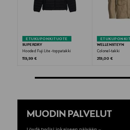
ETUKUPONKITUOTE
ETUKUPONKI
SUPERDRY
WELLENSTEYN
Hooded Fuji Lite -toppatakki
Colonel-takki
Original Price
Original Price
119,99 €
219,00 €
MUODIN PALVELUT
Löydä tyylisi jokaiseen päivään –