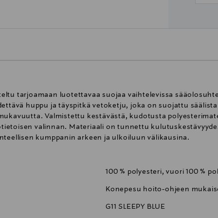
ltu tarjoamaan luotettavaa suojaa vaihtelevissa sääolosuhtei
ttävä huppu ja täyspitkä vetoketju, joka on suojattu säälistal
ukavuutta. Valmistettu kestävästä, kudotusta polyesterimater
tötietoisen valinnan. Materiaali on tunnettu kulutuskestävyyd
nteellisen kumppanin arkeen ja ulkoiluun välikausina.
100 % polyesteri, vuori 100 % po
Konepesu hoito-ohjeen mukaise
G11 SLEEPY BLUE