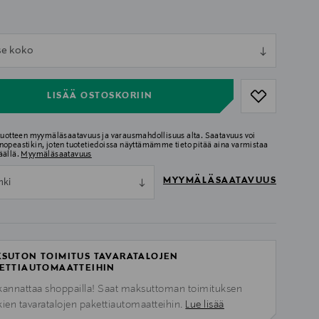
ull
tse koko
ull
LISÄÄ OSTOSKORIIN
 tuotteen myymäläsaatavuus ja varausmahdollisuus alta. Saatavuus voi
nopeastikin, joten tuotetiedoissa näyttämämme tieto pitää aina varmistaa
äällä.
Myymäläsaatavuus
MYYMÄLÄSAATAVUUS
nki
SUTON TOIMITUS TAVARATALOJEN
ETTIAUTOMAATTEIHIN
kannattaa shoppailla! Saat maksuttoman toimituksen
kien tavaratalojen pakettiautomaatteihin.
Lue lisää