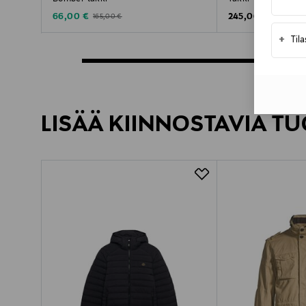
Discounted Price
Original Price
Original Price
66,00 €
245,00 €
165,00 €
+
Til
LISÄÄ KIINNOSTAVIA TU