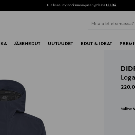
Lue lisää MyStockmann-jäsenyydestä
täältä
KKA
JÄSENEDUT
UUTUUDET
EDUT & IDEAT
PREMI
DID
Loga
Origin
220,0
Valitse
V