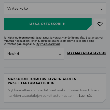
null
null
LISÄÄ OSTOSKORIIN
Tarkista tuotteen myymäläsaatavuus ja varausmahdollisuus alta. Saatavuus voi
muuttua nopeastikin, joten tuotetiedoissa näyttämämme tieto pitää aina
varmistaa paikan päällä.
Myymäläsaatavuus
MYYMÄLÄSAATAVUUS
Helsinki
MAKSUTON TOIMITUS TAVARATALOJEN
PAKETTIAUTOMAATTEIHIN
Nyt kannattaa shoppailla! Saat maksuttoman toimituksen
kaikkien tavaratalojen pakettiautomaatteihin.
Lue lisää