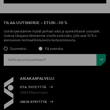
TILAA UUTISKIRJE
–
ETUSI
–
10 %
Uutiskirjeestämme löydät parhaat edut ja ajankohtaiset uutuudet.
Uutena tilaajana lähetämme sinulle etukoodin, jolla saat 10 %:n
alennuksen normaalihintaisesta kertaostoksesta.
Suomeksi
På svenska
ASIAKASPALVELU
OTA YHTEYTTÄ
+358 9 1211(pvm/mpm)
USEIN KYSYTTYÄ