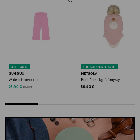
Avainsanat
Didriksons, ulkoilutakki, lasten takki, kuoritakki,
välikausitakki, sadetakki
ALE –40%
ETUKUPONKITUOTE
GUGGUU
METSOLA
Wide-trikoohousut
Pom Pom -kypärämyssy
Discounted Price
Original Price
Original Price
23,90 €
59,90 €
39,95 €