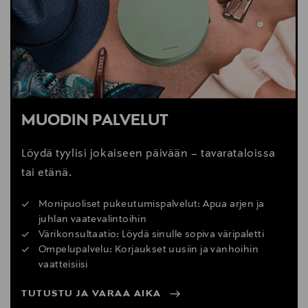
MUODIN PALVELUT
Löydä tyylisi jokaiseen päivään – tavarataloissa
tai etänä.
Monipuoliset pukeutumispalvelut: Apua arjen ja
juhlan vaatevalintoihin
Värikonsultaatio: Löydä sinulle sopiva väripaletti
Ompelupalvelu: Korjaukset uusiin ja vanhoihin
vaatteisiisi
TUTUSTU JA VARAA AIKA