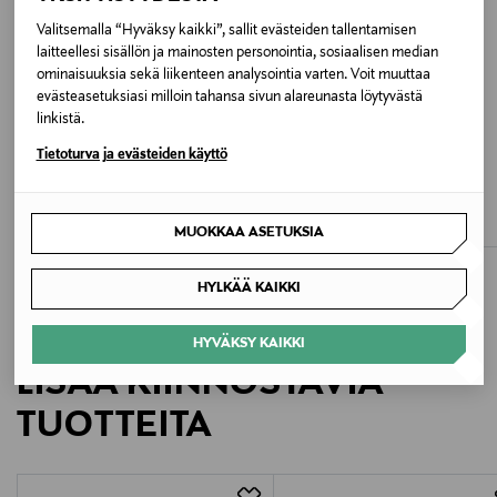
Väri
Valitsemalla “Hyväksy kaikki”, sallit evästeiden tallentamisen
380 HEATHER PINK
laitteellesi sisällön ja mainosten personointia, sosiaalisen median
ominaisuuksia sekä liikenteen analysointia varten. Voit muuttaa
Valmistusmaa
evästeasetuksiasi milloin tahansa sivun alareunasta löytyvästä
linkistä.
Bangladesh
ETUKUPONKITUOTE
UUTTA
ETUKUPONKITUOTE
Tietoturva ja evästeiden käyttö
REIMA
REIMA
Valmistajan tuotenumero
Symppis-takki
Kaura Reimatec - vedenpitävät
välikausihousut
Original Price
89,95 €
506168
Original Price
49,95 €
MUOKKAA ASETUKSIA
Valmistaja
HYLKÄÄ KAIKKI
Didriksons Finland Oy
HYVÄKSY KAIKKI
Valmistajan osoite
LISÄÄ KIINNOSTAVIA
Pakkalankuja 6, FI-01510 Vantaa
TUOTTEITA
Digitaalinen osoite
support-fi@didriksons.com